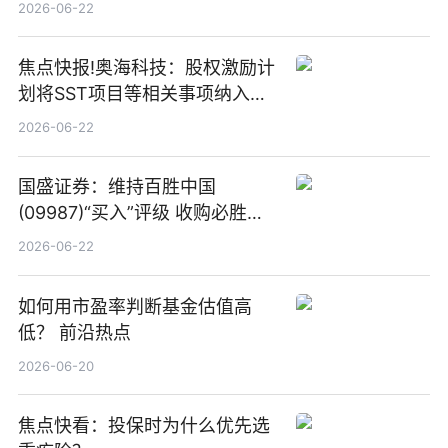
板新材料业务
2026-06-22
焦点快报!奥海科技：股权激励计
划将SST项目等相关事项纳入专
项业务发展考核指标
2026-06-22
国盛证券：维持百胜中国
(09987)“买入”评级 收购必胜客
中国增厚利润加速成长 信息
2026-06-22
如何用市盈率判断基金估值高
低？ 前沿热点
2026-06-20
焦点快看：投保时为什么优先选