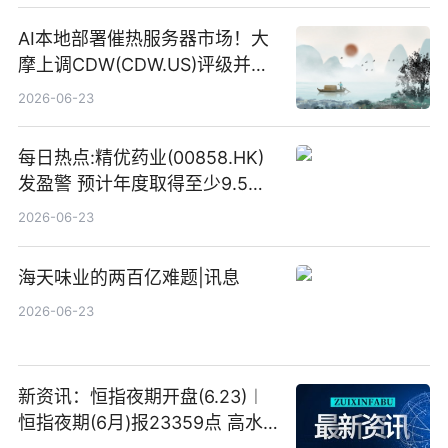
AI本地部署催热服务器市场！大
摩上调CDW(CDW.US)评级并看
高IBM(IBM.US)戴尔(DELL.US)
2026-06-23
目标价
每日热点:精优药业(00858.HK)
发盈警 预计年度取得至少9.5亿
港元的亏损 同比盈转亏
2026-06-23
海天味业的两百亿难题|讯息
2026-06-23
新资讯：恒指夜期开盘(6.23)︱
恒指夜期(6月)报23359点 高水