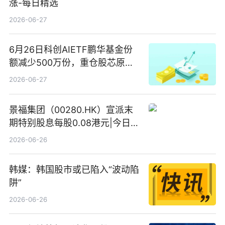
涨-每日精选
2026-06-27
6月26日科创AIETF鹏华基金份
额减少500万份，重仓股芯原股
份、寒武纪、澜起科技 观速讯
2026-06-27
景福集团（00280.HK）宣派末
期特别股息每股0.08港元|今日快
看
2026-06-26
韩媒：韩国股市或已陷入“波动陷
阱”
2026-06-26