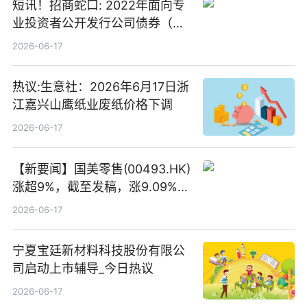
短讯！招商蛇口: 2022年面向专
业投资者公开发行公司债券（第
二期）（品种二）2026年付息公
2026-06-17
告
热议:生意社：2026年6月17日浙
江嘉兴山鹰纸业废纸价格下调
2026-06-17
【新要闻】国美零售(00493.HK)
涨超9%，截至发稿，涨9.09%，
报0.012港元，成交额37.26万港
2026-06-17
元
宁夏宝廷新材料科技股份有限公
司启动上市辅导_今日热议
2026-06-17