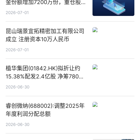
金份额增加7200万份，重仓股新
易盛、中际旭创、立讯精密
2026-07-01
昆山瑞景宜拓精密加工有限公司
成立 注册资本10万人民币
2026-07-01
植华集团(01842.HK)拟折让约
15.38%配发2.4亿股 净筹780万
港元
2026-06-30
睿创微纳(688002):调整2025年
年度利润分配总额
2026-06-30