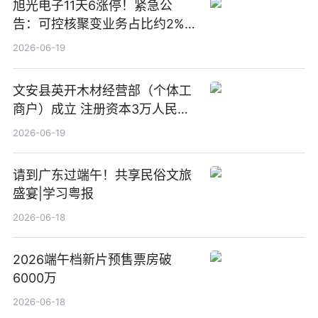
旭光电子11天6涨停！紧急公
告：可控核聚变业务占比约2%！
前沿热点
2026-06-19
文安县英开木材经营部（个体工
商户）成立 注册资本3万人民币
新要闻
2026-06-19
请到广东过端午！共享民俗文旅
盛宴|学习粤报
2026-06-18
2026端午档新片预售票房破
6000万
2026-06-18