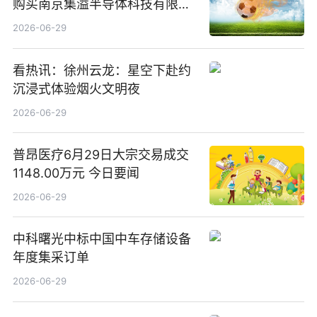
购买南京集溢半导体科技有限公
司15.3%股权
2026-06-29
看热讯：徐州云龙：星空下赴约
沉浸式体验烟火文明夜
2026-06-29
普昂医疗6月29日大宗交易成交
1148.00万元 今日要闻
2026-06-29
中科曙光中标中国中车存储设备
年度集采订单
2026-06-29