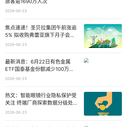
旅客逾1690万人次
2026-06-23
焦点速递！圣贝拉集团午前涨逾
5% 拟收购弗蕾亚旗下月子会所
业务少数股权
2026-06-23
最新消息：6月22日有色金属
ETF国泰基金份额减少100万
份，重仓股紫金矿业、洛阳钼
2026-06-23
业、北方稀土
热文：智能眼镜行业隐私保护受
关注 终端厂商探索数据分级处理
等方案
2026-06-23