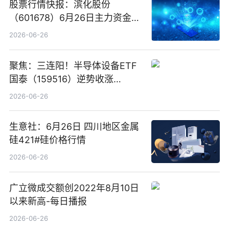
股票行情快报：滨化股份
（601678）6月26日主力资金净
卖出5964.34万元
2026-06-26
聚焦：三连阳！半导体设备ETF
国泰（159516）逆势收涨
3.5%，近10日累计净流入超65
2026-06-26
亿元
生意社：6月26日 四川地区金属
硅421#硅价格行情
2026-06-26
广立微成交额创2022年8月10日
以来新高-每日播报
2026-06-26