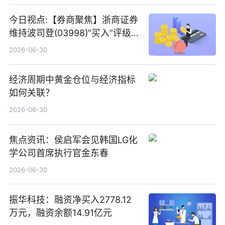
今日视点:【券商聚焦】浙商证券
维持波司登(03998)“买入”评级
指其业绩高质量稳增长
2026-06-30
经济周期中黄金仓位与经济指标
如何关联？
2026-06-30
焦点资讯：侯启军会见韩国LG化
学公司首席执行官金东春
2026-06-30
振华科技：融资净买入2778.12
万元，融资余额14.91亿元