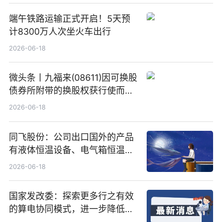
端午铁路运输正式开启！5天预
计8300万人次坐火车出行
2026-06-18
微头条丨九福来(08611)因可换股
债券所附带的换股权获行使而发
行5200万股
2026-06-18
同飞股份：公司出口国外的产品
有液体恒温设备、电气箱恒温装
置、纯水冷却单元和特种换热器
2026-06-18
国家发改委：探索更多行之有效
的算电协同模式，进一步降低网
络传输时延_最资讯