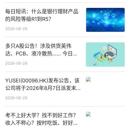
每日短讯：什么是银行理财产品
的风险等级R1到R5？
2026-06-29
多只A股公告！涉及供货英伟
达、PCB、液冷散热…… 今日快
讯
2026-06-29
YUSEI(00096.HK)发布公告，该
公司将于2026年8月7日派发末
期股息每股人民币0.013元 每日
2026-06-29
焦点
考不上好大学？找不到好工作？
收入不称心？按时吃饭、好好睡