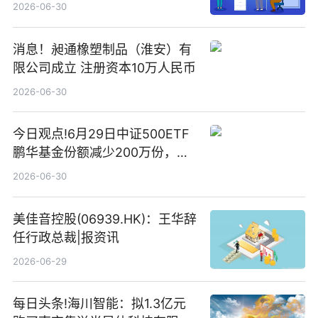
2026-06-30
消息！昶通橡塑制品（淮安）有
限公司成立 注册资本10万人民币
2026-06-30
今日观点!6月29日中证500ETF
鹏华基金份额减少200万份，重
仓股亨通光电、赤峰黄金、佰维
2026-06-30
存储
美佳音控股(06939.HK)：王华辞
任行政总裁|报资讯
2026-06-29
每日头条!海川智能：拟1.3亿元