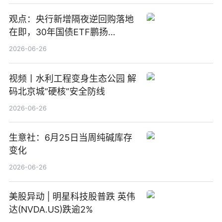
观点：央行新增隔夜逆回购落地
在即，30年国债ETF鹏扬
(511090) 盘中小幅上涨
2026-06-26
视频丨水利工程变身生态公园 解
码北京城“硬核”安全防线
2026-06-26
生意社：6月25日当周纯碱库存
变化
2026-06-26
美股异动 | 明星科技股普跌 英伟
达(NVDA.US)跌逾2%