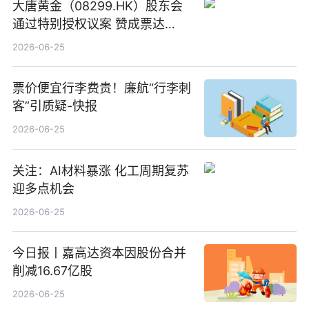
大唐黄金（08299.HK）股东会
通过特别授权议案 赞成票达
100%_新动态
2026-06-25
票价便宜行李费贵！廉航“行李刺
客”引质疑-快报
2026-06-25
关注：AI材料暴涨 化工周期复苏
迎多点机会
2026-06-25
今日报丨嘉高达资本因股份合并
削减16.67亿股
2026-06-25