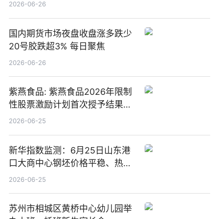
2026-06-26
国内期货市场夜盘收盘涨多跌少
20号胶跌超3% 每日聚焦
2026-06-26
紫燕食品: 紫燕食品2026年限制
性股票激励计划首次授予结果公
告-微资讯
2026-06-25
新华指数监测：6月25日山东港
口大商中心钢坯价格平稳、热轧
C料价格微幅下跌
2026-06-25
苏州市相城区黄桥中心幼儿园举