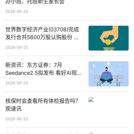
办小班、托班新生家长会
2026-06-25
世界数字经济产业(03708)完成
发行合共5600万股认购股份 净
筹约1007万港元 独家焦点
2026-06-25
新资讯：东方证券：7月
Seedance2.5拟发布 看好AI视频
创作工作流进一步提效
2026-06-25
核保时会查看所有体检报告吗？
观速讯
2026-06-25