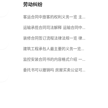
劳动纠纷
客运合同中旅客的权利义务一览 主
要包括这些内容
运输承揽合同司法解释 运输合同中
承运人的义务有哪些
装修合同签订流程法律法规一览 律
师解答
建筑工程承包人最主要的义务一览
承包合同内容介绍
监控安装合同书的内容格式介绍 一
般包括这些条款
委托书可以撤销吗 房屋买卖公证可
否撤销