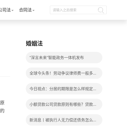
公司法
合同法
婚姻法
“深言未来”智能政务一体机发布
全球今头条！劳动争议律师费一般多少
钱？发生劳动争议如何算工资？
今日视点：分居的期限是怎么样规定
的？写分居协议如何才能有效？
原
小额贷款公司贷款原则有哪些？贷款不
的
还有什么后果？
新消息丨被执行人无力偿还债务怎么