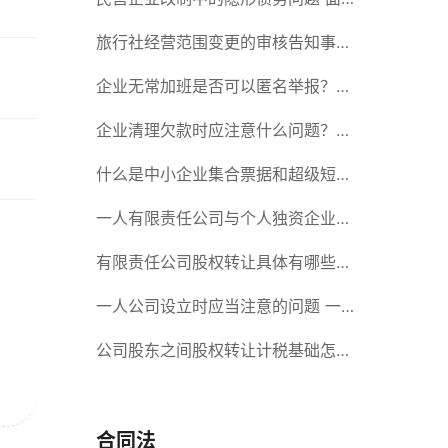
对隐形债务问题应该如何解决？
旅行社经营范围变更的审核告知事项
旅游业的发展现状和趋势
企业无常加班是否可以匿名举报？强
制加班公司没有加班费怎么办？
企业清理欠款时应注意什么问题？企
业短期借款需要注意哪些事项？
什么是中小企业集合票据和超级短期
融资券？一起来了解一下吧！
一人有限责任公司与个人独资企业的
区别 这些知识你都知道吗？
有限责任公司股权转让具体有哪些形
式？来了解下这五种形式
一人公司设立时应当注意的问题 一
人公司的特征
公司股东之间股权转让计税基础怎么
确认？公司股东之间的股权转让要符
合什么要件？
合同法