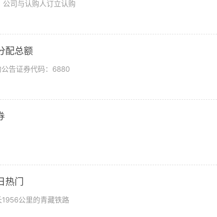
日，公司与认购人订立认购
润分配总额
公告证券代码：6880
券
日热门
1956公里的青藏铁路