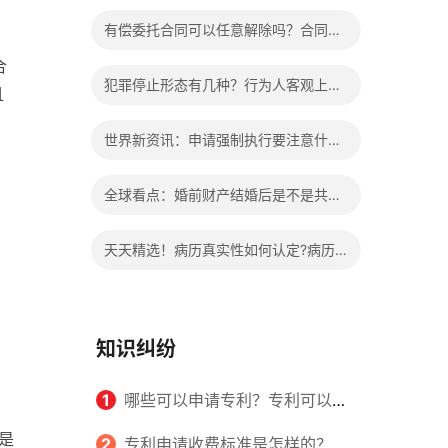
办?被执行人信息多久可以消除?
有偿委托合同可以任意解除吗？合同无
合
效的处理看这里|热门看点
犯罪停止形态有几种？行为人客观上实
且
施了中止犯罪的行为指的是什么？
世界新资讯：申请强制执行要注意什么
申请法院强制执行的费用由谁出？
全球看点：婚前财产结婚后是不是共同
财产？婚前财产婚后产生的收益如何分
天天精选！病历真实性如何认定?病历
割？
书写规范是怎样的？
知识纠纷
1
哪些可以申请专利？专利可以同
是
时多个人一起申请吗？
2
专利申请收费标准是怎样的？申