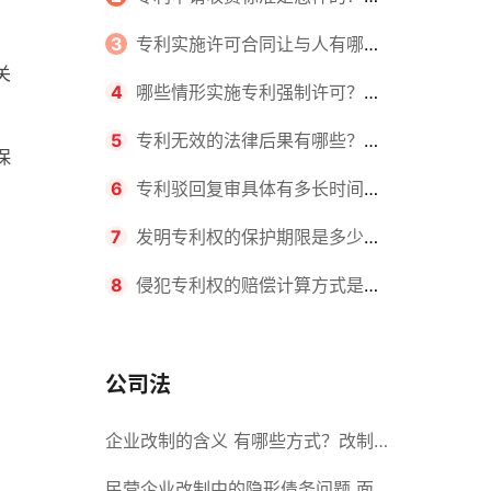
请不同类型的专利所需要的钱不同
3
专利实施许可合同让与人有哪些
关
主要义务？专利实施许可合同与专利
4
哪些情形实施专利强制许可？专
许可合同有什么区别？
利强制许可的前提条件是什么？
5
专利无效的法律后果有哪些？专
保
利的无效情形有哪些？
6
专利驳回复审具体有多长时间？
哪些情况下专利申请可能被驳回？
7
发明专利权的保护期限是多少
年？非专利发明人是否有专利申请
8
侵犯专利权的赔偿计算方式是什
权？
么？侵犯专利权的诉讼时效为多长时
间？
公司法
企业改制的含义 有哪些方式？改制
后国企员工属于什么性质？
民营企业改制中的隐形债务问题 面