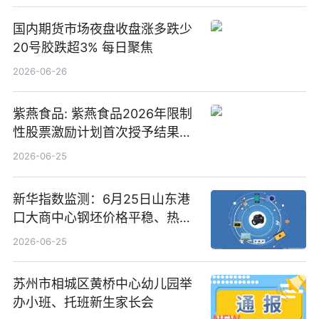
国内期货市场夜盘收盘涨多跌少
20号胶跌超3% 每日聚焦
2026-06-26
紫燕食品: 紫燕食品2026年限制
性股票激励计划首次授予结果公
告-微资讯
2026-06-25
新华指数监测：6月25日山东港
口大商中心钢坯价格平稳、热轧
C料价格微幅下跌
2026-06-25
苏州市相城区黄桥中心幼儿园举
办小班、托班新生家长会