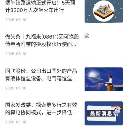
端午铁路运输正式开启！5天预
计8300万人次坐火车出行
2026-06-18
微头条丨九福来(08611)因可换股
债券所附带的换股权获行使而发
行5200万股
2026-06-18
同飞股份：公司出口国外的产品
有液体恒温设备、电气箱恒温装
置、纯水冷却单元和特种换热器
2026-06-18
国家发改委：探索更多行之有效
的算电协同模式，进一步降低网
络传输时延_最资讯
2026-06-18