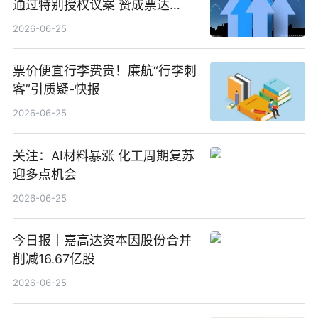
通过特别授权议案 赞成票达
100%_新动态
2026-06-25
票价便宜行李费贵！廉航“行李刺
客”引质疑-快报
2026-06-25
关注：AI材料暴涨 化工周期复苏
迎多点机会
2026-06-25
今日报丨嘉高达资本因股份合并
削减16.67亿股
2026-06-25