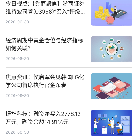
今日视点:【券商聚焦】浙商证券
维持波司登(03998)“买入”评级
指其业绩高质量稳增长
2026-06-30
经济周期中黄金仓位与经济指标
如何关联？
2026-06-30
焦点资讯：侯启军会见韩国LG化
学公司首席执行官金东春
2026-06-30
振华科技：融资净买入2778.12
万元，融资余额14.91亿元
2026-06-30