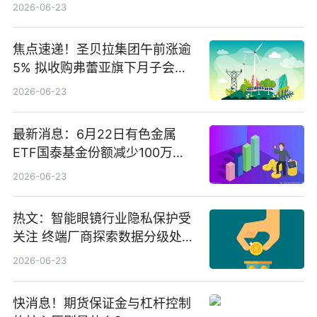
2026-06-23
焦点速递！圣贝拉集团午前涨逾
5% 拟收购弗蕾亚旗下月子会所
业务少数股权
2026-06-23
最新消息：6月22日有色金属
ETF国泰基金份额减少100万
份，重仓股紫金矿业、洛阳钼
2026-06-23
业、北方稀土
热文：智能眼镜行业隐私保护受
关注 终端厂商探索数据分级处理
等方案
2026-06-23
快消息！期货保证金与杠杆控制