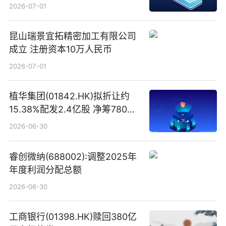
易盛、中际旭创、立讯精密
2026-07-01
昆山瑞景宜拓精密加工有限公司
成立 注册资本10万人民币
2026-07-01
植华集团(01842.HK)拟折让约
15.38%配发2.4亿股 净筹780万
港元
2026-06-30
睿创微纳(688002):调整2025年
年度利润分配总额
2026-06-30
工商银行(01398.HK)赎回380亿