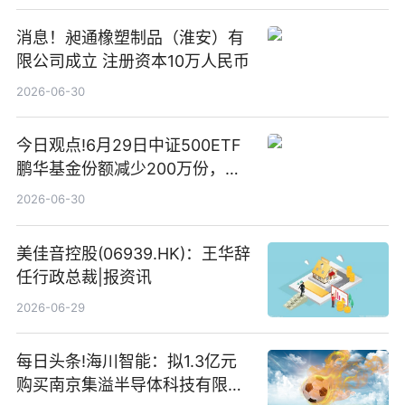
消息！昶通橡塑制品（淮安）有
限公司成立 注册资本10万人民币
2026-06-30
今日观点!6月29日中证500ETF
鹏华基金份额减少200万份，重
仓股亨通光电、赤峰黄金、佰维
2026-06-30
存储
美佳音控股(06939.HK)：王华辞
任行政总裁|报资讯
2026-06-29
每日头条!海川智能：拟1.3亿元
购买南京集溢半导体科技有限公