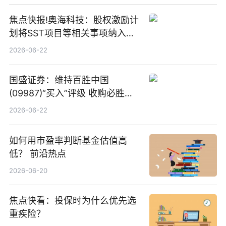
焦点快报!奥海科技：股权激励计
划将SST项目等相关事项纳入专
项业务发展考核指标
2026-06-22
国盛证券：维持百胜中国
(09987)“买入”评级 收购必胜客
中国增厚利润加速成长 信息
2026-06-22
如何用市盈率判断基金估值高
低？ 前沿热点
2026-06-20
焦点快看：投保时为什么优先选
重疾险？