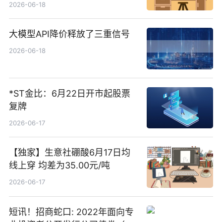
货账户完成开立
2026-06-18
大模型API降价释放了三重信号
2026-06-18
*ST金比：6月22日开市起股票
复牌
2026-06-17
【独家】生意社硼酸6月17日均
线上穿 均差为35.00元/吨
2026-06-17
短讯！招商蛇口: 2022年面向专