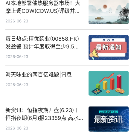
AI本地部署催热服务器市场！大
摩上调CDW(CDW.US)评级并看
高IBM(IBM.US)戴尔(DELL.US)
2026-06-23
目标价
每日热点:精优药业(00858.HK)
发盈警 预计年度取得至少9.5亿
港元的亏损 同比盈转亏
2026-06-23
海天味业的两百亿难题|讯息
2026-06-23
新资讯：恒指夜期开盘(6.23)︱
恒指夜期(6月)报23359点 高水
23点
2026-06-23