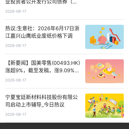
业投资者公开发行公司债券（第
二期）（品种二）2026年付息公
2026-06-17
告
热议:生意社：2026年6月17日浙
江嘉兴山鹰纸业废纸价格下调
2026-06-17
【新要闻】国美零售(00493.HK)
涨超9%，截至发稿，涨9.09%，
报0.012港元，成交额37.26万港
2026-06-17
元
宁夏宝廷新材料科技股份有限公
司启动上市辅导_今日热议
2026-06-17