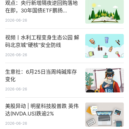
观点：央行新增隔夜逆回购落地
在即，30年国债ETF鹏扬
(511090) 盘中小幅上涨
2026-06-26
视频丨水利工程变身生态公园 解
码北京城“硬核”安全防线
2026-06-26
生意社：6月25日当周纯碱库存
变化
2026-06-26
美股异动 | 明星科技股普跌 英伟
达(NVDA.US)跌逾2%
2026-06-26