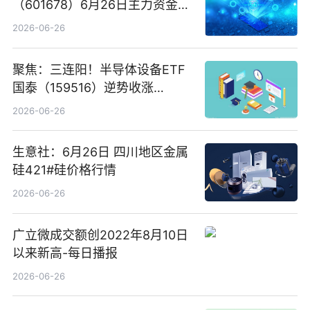
（601678）6月26日主力资金净
卖出5964.34万元
2026-06-26
聚焦：三连阳！半导体设备ETF
国泰（159516）逆势收涨
3.5%，近10日累计净流入超65
2026-06-26
亿元
生意社：6月26日 四川地区金属
硅421#硅价格行情
2026-06-26
广立微成交额创2022年8月10日
以来新高-每日播报
2026-06-26