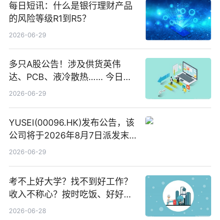
每日短讯：什么是银行理财产品
的风险等级R1到R5？
2026-06-29
多只A股公告！涉及供货英伟
达、PCB、液冷散热…… 今日快
讯
2026-06-29
YUSEI(00096.HK)发布公告，该
公司将于2026年8月7日派发末
期股息每股人民币0.013元 每日
2026-06-29
焦点
考不上好大学？找不到好工作？
收入不称心？按时吃饭、好好睡
觉
2026-06-28