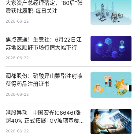
大家资产总经理落定，“80后”张
震获批履职-每日关注
2026-06-22
焦点速递！生意社：6月22日江
苏地区顺酐市场行情大幅下行
2026-06-22
润都股份：硝酸异山梨酯注射液
获得药品注册证书
2026-06-22
港股异动 | 中国宏光(08646)涨
超40% 正式拓展TGV玻璃基覆铜
板新材料业务
2026-06-22