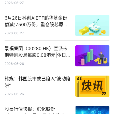
2026-06-27
6月26日科创AIETF鹏华基金份
额减少500万份，重仓股芯原股
份、寒武纪、澜起科技 观速讯
2026-06-27
景福集团（00280.HK）宣派末
期特别股息每股0.08港元|今日快
看
2026-06-26
韩媒：韩国股市或已陷入“波动陷
阱”
2026-06-26
股票行情快报：滨化股份