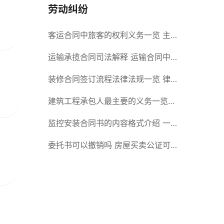
劳动纠纷
客运合同中旅客的权利义务一览 主
要包括这些内容
运输承揽合同司法解释 运输合同中
承运人的义务有哪些
装修合同签订流程法律法规一览 律
师解答
建筑工程承包人最主要的义务一览
承包合同内容介绍
监控安装合同书的内容格式介绍 一
般包括这些条款
委托书可以撤销吗 房屋买卖公证可
否撤销