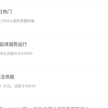
日热门
1956公里的青藏铁路
市场延续弱势运行
场主流报价在94000-
概念热股
 35元。该股于9点44