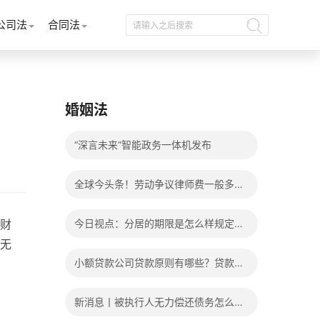
公司法
合同法
婚姻法
“深言未来”智能政务一体机发布
全球今头条！劳动争议律师费一般多少
钱？发生劳动争议如何算工资？
财
今日视点：分居的期限是怎么样规定
无
的？写分居协议如何才能有效？
小额贷款公司贷款原则有哪些？贷款不
还有什么后果？
新消息丨被执行人无力偿还债务怎么