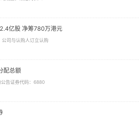
发2.4亿股 净筹780万港元
日，公司与认购人订立认购
润分配总额
公告证券代码：6880
券