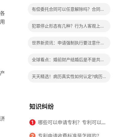
办?被执行人信息多久可以消除?
有偿委托合同可以任意解除吗？合同无
各
用
效的处理看这里|热门看点
犯罪停止形态有几种？行为人客观上实
施了中止犯罪的行为指的是什么？
世界新资讯：申请强制执行要注意什么
申请法院强制执行的费用由谁出？
全球看点：婚前财产结婚后是不是共同
财产？婚前财产婚后产生的收益如何分
产
天天精选！病历真实性如何认定?病历
割？
书写规范是怎样的？
知识纠纷
济
1
哪些可以申请专利？专利可以同
时多个人一起申请吗？
2
专利申请收费标准是怎样的？申