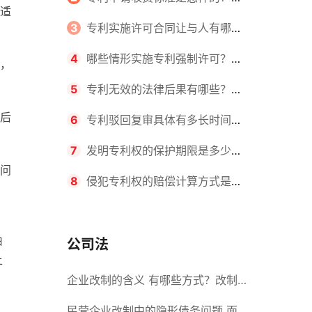
适
请不同类型的专利所需要的钱不同
3
专利实施许可合同让与人有哪些
主要义务？专利实施许可合同与专利
4
哪些情形实施专利强制许可？专
，
许可合同有什么区别？
利强制许可的前提条件是什么？
5
专利无效的法律后果有哪些？专
后
利的无效情形有哪些？
6
专利驳回复审具体有多长时间？
哪些情况下专利申请可能被驳回？
7
发明专利权的保护期限是多少
问
年？非专利发明人是否有专利申请
8
侵犯专利权的赔偿计算方式是什
权？
么？侵犯专利权的诉讼时效为多长时
由
间？
公司法
土
企业改制的含义 有哪些方式？改制
后国企员工属于什么性质？
民营企业改制中的隐形债务问题 面