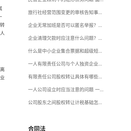
自
其
对隐形债务问题应该如何解决？
旅行社经营范围变更的审核告知事项
一
转
旅游业的发展现状和趋势
企业无常加班是否可以匿名举报？强
人
制加班公司没有加班费怎么办？
企业清理欠款时应注意什么问题？企
业短期借款需要注意哪些事项？
什么是中小企业集合票据和超级短期
融资券？一起来了解一下吧！
一人有限责任公司与个人独资企业的
离
区别 这些知识你都知道吗？
有限责任公司股权转让具体有哪些形
业
式？来了解下这五种形式
一人公司设立时应当注意的问题 一
人公司的特征
公司股东之间股权转让计税基础怎么
确认？公司股东之间的股权转让要符
合什么要件？
合同法