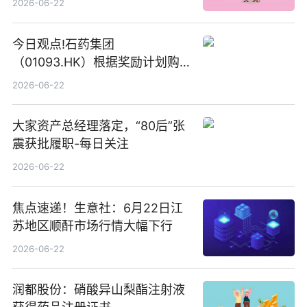
2026-06-22
今日观点!石药集团
（01093.HK）根据奖励计划购
回580万股
2026-06-22
大家资产总经理落定，“80后”张
震获批履职-每日关注
2026-06-22
焦点速递！生意社：6月22日江
苏地区顺酐市场行情大幅下行
2026-06-22
润都股份：硝酸异山梨酯注射液