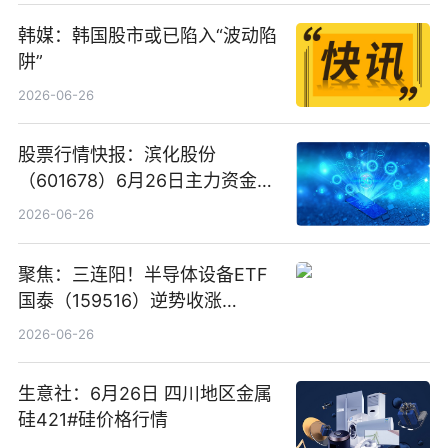
韩媒：韩国股市或已陷入“波动陷
阱”
2026-06-26
股票行情快报：滨化股份
（601678）6月26日主力资金净
卖出5964.34万元
2026-06-26
聚焦：三连阳！半导体设备ETF
国泰（159516）逆势收涨
3.5%，近10日累计净流入超65
2026-06-26
亿元
生意社：6月26日 四川地区金属
硅421#硅价格行情