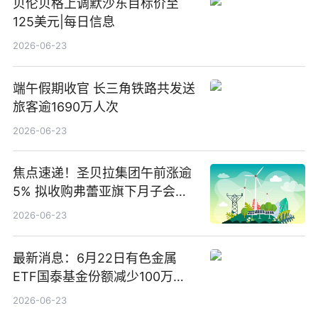
贝伦贝格上调默沙东目标价至
125美元|每日信息
2026-06-23
端午假期收官 长三角铁路共发送
旅客逾1690万人次
2026-06-23
焦点速递！圣贝拉集团午前涨逾
5% 拟收购弗蕾亚旗下月子会所
业务少数股权
2026-06-23
最新消息：6月22日有色金属
ETF国泰基金份额减少100万
份，重仓股紫金矿业、洛阳钼
2026-06-23
业、北方稀土