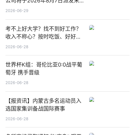
公司将于2026年8月7日派发末
期股息每股人民币0.013元 每日
2026-06-29
焦点
考不上好大学？找不到好工作？
收入不称心？按时吃饭、好好睡
觉
2026-06-28
世界杯K组：哥伦比亚0:0战平葡
萄牙 携手晋级
2026-06-28
【报资讯】内蒙古多名运动员入
选国家集训备战国际赛事
2026-06-28