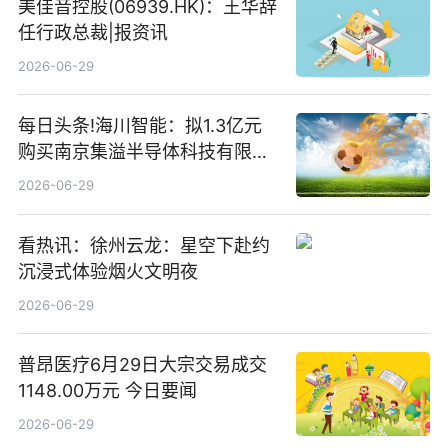
美佳音控股(06939.HK)：王华辞
任行政总裁|报资讯
2026-06-29
每日头条!海川智能：拟1.3亿元
购买南京集溢半导体科技有限公
司15.3%股权
2026-06-29
看热讯：徐州云龙：星空下赴约
沉浸式体验烟火文明夜
2026-06-29
普昂医疗6月29日大宗交易成交
1148.00万元 今日要闻
2026-06-29