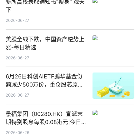
多所高校录取通知书“瘦身” 观天
下
2026-06-27
美股全线下跌，中国资产逆势上
涨-每日精选
2026-06-27
6月26日科创AIETF鹏华基金份
额减少500万份，重仓股芯原股
份、寒武纪、澜起科技 观速讯
2026-06-27
景福集团（00280.HK）宣派末
期特别股息每股0.08港元|今日快
看
2026-06-26