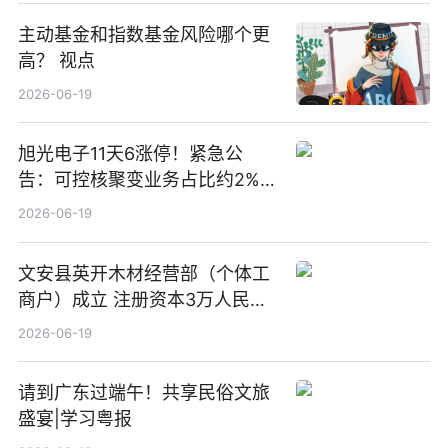
主动基金和指数基金风险哪个更
高？ 视点
2026-06-19
旭光电子11天6涨停！紧急公
告：可控核聚变业务占比约2%！
前沿热点
2026-06-19
文安县英开木材经营部（个体工
商户）成立 注册资本3万人民币
新要闻
2026-06-19
请到广东过端午！共享民俗文旅
盛宴|学习粤报