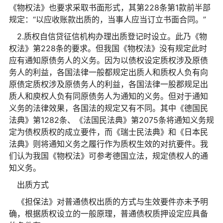
《物权法》也要求采取书面形式，其第228条第1款前半部
规定：“以应收账款出质的，当事人应当订立书面合同。”
2.质权自信贷征信机构办理出质登记时设立。此乃《物
权法》第228条的要求。但我国《物权法》没有规定此时
应有通知原债务人的义务。因为以债权设定质权涉及原债
务人的利益，各国法律一般都规定出质人和质权人负有向
原债定质权涉及原债务人的利益，各国法律一股郡规足出
质人和庾权人负有同原债务人为通知的义务。但对于通知
义务的法律效果，各国法的规定又有不同。其中《德国民
法典》第1282条、《法国民法典》第2075条将通知义务规
定为债权质权的成立要件，而《瑞士民法典》和《日本民
法典》则将通知义务之履行作为质权生效的对抗要件。我
们认为我国《物权法》可参考德国立法，规定债权人的通
知义务。
出质方式
《担保法》对普通债权出质的方式与生效要件亦未予明
确，根据质权设立的一般原理，普通债权质押设定应具备