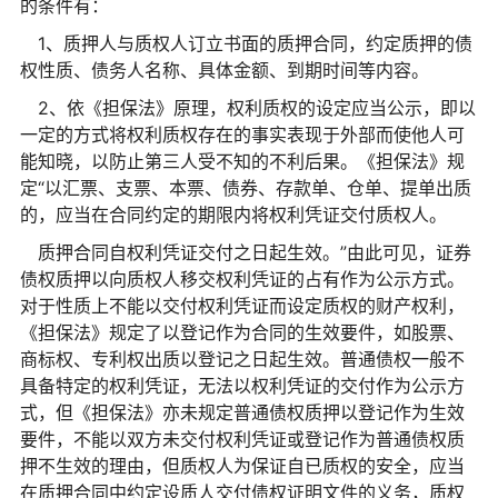
的条件有：
1、质押人与质权人订立书面的质押合同，约定质押的债
权性质、债务人名称、具体金额、到期时间等内容。
2、依《担保法》原理，权利质权的设定应当公示，即以
一定的方式将权利质权存在的事实表现于外部而使他人可
能知晓，以防止第三人受不知的不利后果。《担保法》规
定“以汇票、支票、本票、债券、存款单、仓单、提单出质
的，应当在合同约定的期限内将权利凭证交付质权人。
质押合同自权利凭证交付之日起生效。”由此可见，证券
债权质押以向质权人移交权利凭证的占有作为公示方式。
对于性质上不能以交付权利凭证而设定质权的财产权利，
《担保法》规定了以登记作为合同的生效要件，如股票、
商标权、专利权出质以登记之日起生效。普通债权一般不
具备特定的权利凭证，无法以权利凭证的交付作为公示方
式，但《担保法》亦未规定普通债权质押以登记作为生效
要件，不能以双方未交付权利凭证或登记作为普通债权质
押不生效的理由，但质权人为保证自已质权的安全，应当
在质押合同中约定设质人交付债权证明文件的义务，质权