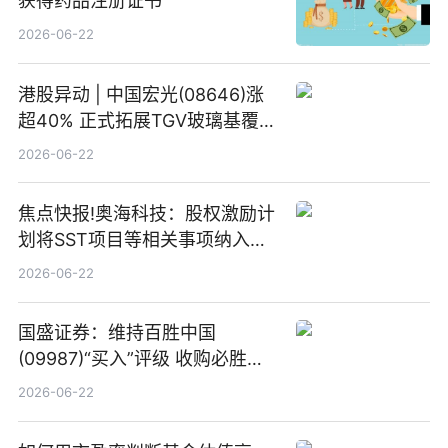
获得药品注册证书
2026-06-22
港股异动 | 中国宏光(08646)涨
超40% 正式拓展TGV玻璃基覆铜
板新材料业务
2026-06-22
焦点快报!奥海科技：股权激励计
划将SST项目等相关事项纳入专
项业务发展考核指标
2026-06-22
国盛证券：维持百胜中国
(09987)“买入”评级 收购必胜客
中国增厚利润加速成长 信息
2026-06-22