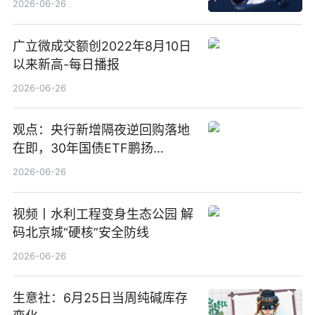
2026-06-26
广立微成交额创2022年8月10日
以来新高-每日播报
2026-06-26
观点：央行新增隔夜逆回购落地
在即，30年国债ETF鹏扬
(511090) 盘中小幅上涨
2026-06-26
视频丨水利工程变身生态公园 解
码北京城“硬核”安全防线
2026-06-26
生意社：6月25日当周纯碱库存