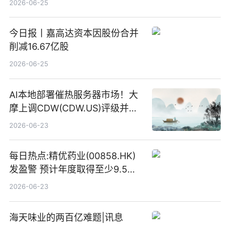
2026-06-25
今日报丨嘉高达资本因股份合并
削减16.67亿股
2026-06-25
AI本地部署催热服务器市场！大
摩上调CDW(CDW.US)评级并看
高IBM(IBM.US)戴尔(DELL.US)
2026-06-23
目标价
每日热点:精优药业(00858.HK)
发盈警 预计年度取得至少9.5亿
港元的亏损 同比盈转亏
2026-06-23
海天味业的两百亿难题|讯息