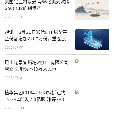
美国铝业将以最高56亿美元收购
South32的铝资产
2026-07-01
视讯！6月30日通信ETF银华基
金份额增加7200万份，重仓股新
易盛、中际旭创、立讯精密
2026-07-01
昆山瑞景宜拓精密加工有限公司
成立 注册资本10万人民币
2026-07-01
植华集团(01842.HK)拟折让约
15.38%配发2.4亿股 净筹780万
港元
2026-06-30