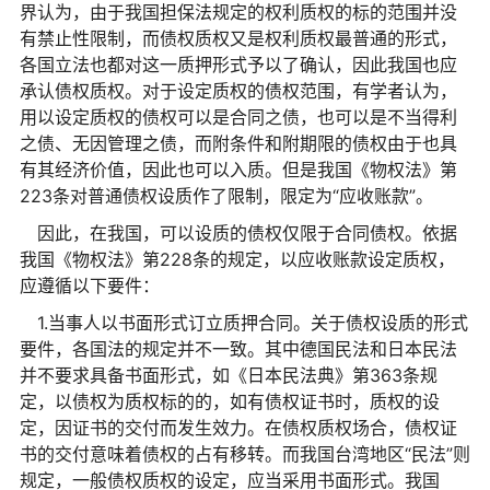
界认为，由于我国担保法规定的权利质权的标的范围并没
有禁止性限制，而债权质权又是权利质权最普通的形式，
各国立法也都对这一质押形式予以了确认，因此我国也应
承认债权质权。对于设定质权的债权范围，有学者认为，
用以设定质权的债权可以是合同之债，也可以是不当得利
之债、无因管理之债，而附条件和附期限的债权由于也具
有其经济价值，因此也可以入质。但是我国《物权法》第
223条对普通债权设质作了限制，限定为“应收账款”。
因此，在我国，可以设质的债权仅限于合同债权。依据
我国《物权法》第228条的规定，以应收账款设定质权，
应遵循以下要件：
1.当事人以书面形式订立质押合同。关于债权设质的形式
要件，各国法的规定并不一致。其中德国民法和日本民法
并不要求具备书面形式，如《日本民法典》第363条规
定，以债权为质权标的的，如有债权证书时，质权的设
定，因证书的交付而发生效力。在债权质权场合，债权证
书的交付意味着债权的占有移转。而我国台湾地区“民法”则
规定，一般债权质权的设定，应当采用书面形式。我国