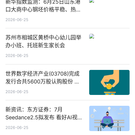
新华指数监测：6月25日山东港
口大商中心钢坯价格平稳、热轧
C料价格微幅下跌
2026-06-25
苏州市相城区黄桥中心幼儿园举
办小班、托班新生家长会
2026-06-25
世界数字经济产业(03708)完成
发行合共5600万股认购股份 净
筹约1007万港元 独家焦点
2026-06-25
新资讯：东方证券：7月
Seedance2.5拟发布 看好AI视频
创作工作流进一步提效
2026-06-25