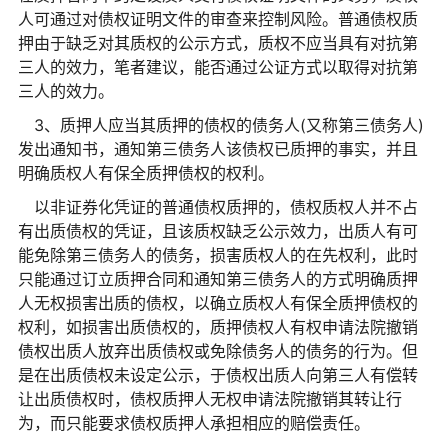
人可通过对债权证明文件的审查来控制风险。普通债权质
押由于缺乏对其质权的公示方式，质权不应当具有对抗第
三人的效力，笔者建议，能否通过公证方式以取得对抗第
三人的效力。
3、质押人应当其质押的债权的债务人(又称第三债务人)
发出通知书，通知第三债务人该债权已质押的事实，并且
明确质权人有保全质押债权的权利。
以非证券化凭证的普通债权质押的，债权质权人并不占
有出质债权的凭证，且该质权缺乏公示效力，出质人有可
能免除第三债务人的债务，损害质权人的在先权利，此时
只能通过订立质押合同和通知第三债务人的方式明确质押
人无权损害出质的债权，以确立质权人有保全质押债权的
权利，如损害出质债权的，质押债权人有权申请法院撤销
债权出质人放弃出质债权或免除债务人的债务的行为。但
是在出质债权未设定公示，于债权出质人向第三人有偿转
让出质债权时，债权质押人无权申请法院撤销其转让行
为，而只能要求债权质押人承担相应的赔偿责任。