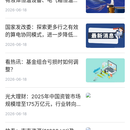
有液体恒温设备、电气箱恒温装
置、纯水冷却单元和特种换热器
2026-06-18
国家发改委：探索更多行之有效
的算电协同模式，进一步降低网
络传输时延_最资讯
2026-06-18
看热讯：基金组合亏损时如何调
整？
2026-06-18
光大理财：2025年中国资管市场
规模增至175万亿元，行业转向
“量质并重”
2026-06-18