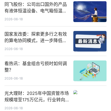
同飞股份：公司出口国外的产品
有液体恒温设备、电气箱恒温装
置、纯水冷却单元和特种换热器
2026-06-18
国家发改委：探索更多行之有效
的算电协同模式，进一步降低网
络传输时延_最资讯
2026-06-18
看热讯：基金组合亏损时如何调
整？
2026-06-18
光大理财：2025年中国资管市场
规模增至175万亿元，行业转向
“量质并重”
2026-06-18