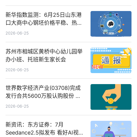
新华指数监测：6月25日山东港
口大商中心钢坯价格平稳、热轧
C料价格微幅下跌
2026-06-25
苏州市相城区黄桥中心幼儿园举
办小班、托班新生家长会
2026-06-25
世界数字经济产业(03708)完成
发行合共5600万股认购股份 净
筹约1007万港元 独家焦点
2026-06-25
新资讯：东方证券：7月
Seedance2.5拟发布 看好AI视频