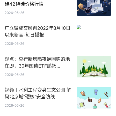
硅421#硅价格行情
2026-06-26
广立微成交额创2022年8月10日
以来新高-每日播报
2026-06-26
观点：央行新增隔夜逆回购落地
在即，30年国债ETF鹏扬
(511090) 盘中小幅上涨
2026-06-26
视频丨水利工程变身生态公园 解
码北京城“硬核”安全防线
2026-06-26