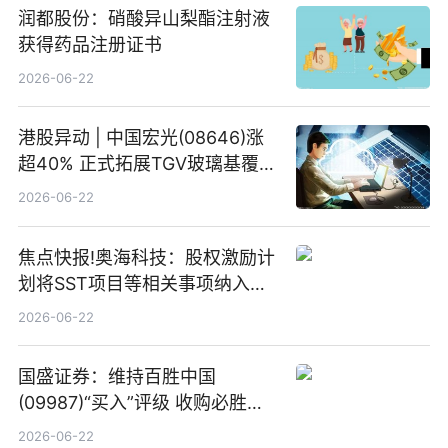
润都股份：硝酸异山梨酯注射液
获得药品注册证书
2026-06-22
港股异动 | 中国宏光(08646)涨
超40% 正式拓展TGV玻璃基覆铜
板新材料业务
2026-06-22
焦点快报!奥海科技：股权激励计
划将SST项目等相关事项纳入专
项业务发展考核指标
2026-06-22
国盛证券：维持百胜中国
(09987)“买入”评级 收购必胜客
中国增厚利润加速成长 信息
2026-06-22