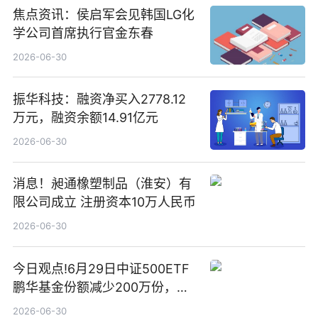
焦点资讯：侯启军会见韩国LG化
学公司首席执行官金东春
2026-06-30
振华科技：融资净买入2778.12
万元，融资余额14.91亿元
2026-06-30
消息！昶通橡塑制品（淮安）有
限公司成立 注册资本10万人民币
2026-06-30
今日观点!6月29日中证500ETF
鹏华基金份额减少200万份，重
仓股亨通光电、赤峰黄金、佰维
2026-06-30