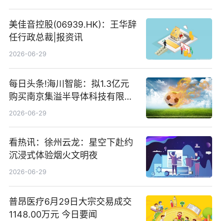
存储
美佳音控股(06939.HK)：王华辞
任行政总裁|报资讯
2026-06-29
每日头条!海川智能：拟1.3亿元
购买南京集溢半导体科技有限公
司15.3%股权
2026-06-29
看热讯：徐州云龙：星空下赴约
沉浸式体验烟火文明夜
2026-06-29
普昂医疗6月29日大宗交易成交
1148.00万元 今日要闻