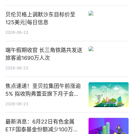
贝伦贝格上调默沙东目标价至
125美元|每日信息
2026-06-23
端午假期收官 长三角铁路共发送
旅客逾1690万人次
2026-06-23
焦点速递！圣贝拉集团午前涨逾
5% 拟收购弗蕾亚旗下月子会所
业务少数股权
2026-06-23
最新消息：6月22日有色金属
ETF国泰基金份额减少100万