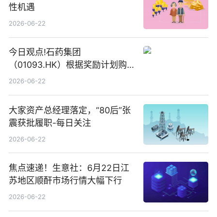
性机遇
2026-06-22
今日观点!石药集团
（01093.HK）根据奖励计划购
回580万股
2026-06-22
大家资产总经理落定，“80后”张
震获批履职-每日关注
2026-06-22
焦点速递！生意社：6月22日江
苏地区顺酐市场行情大幅下行
2026-06-22