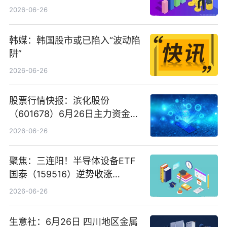
看
2026-06-26
韩媒：韩国股市或已陷入“波动陷
阱”
2026-06-26
股票行情快报：滨化股份
（601678）6月26日主力资金净
卖出5964.34万元
2026-06-26
聚焦：三连阳！半导体设备ETF
国泰（159516）逆势收涨
3.5%，近10日累计净流入超65
2026-06-26
亿元
生意社：6月26日 四川地区金属