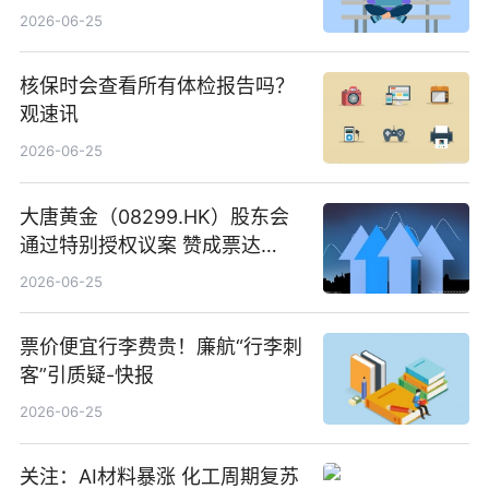
创作工作流进一步提效
2026-06-25
核保时会查看所有体检报告吗？
观速讯
2026-06-25
大唐黄金（08299.HK）股东会
通过特别授权议案 赞成票达
100%_新动态
2026-06-25
票价便宜行李费贵！廉航“行李刺
客”引质疑-快报
2026-06-25
关注：AI材料暴涨 化工周期复苏