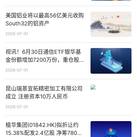
美国铝业将以最高56亿美元收购
South32的铝资产
2026-07-01
视讯！6月30日通信ETF银华基
金份额增加7200万份，重仓股新
易盛、中际旭创、立讯精密
2026-07-01
昆山瑞景宜拓精密加工有限公司
成立 注册资本10万人民币
2026-07-01
植华集团(01842.HK)拟折让约
15.38%配发2.4亿股 净筹780万