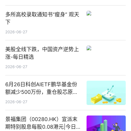
多所高校录取通知书“瘦身” 观天
下
2026-06-27
美股全线下跌，中国资产逆势上
涨-每日精选
2026-06-27
6月26日科创AIETF鹏华基金份
额减少500万份，重仓股芯原股
份、寒武纪、澜起科技 观速讯
2026-06-27
景福集团（00280.HK）宣派末
期特别股息每股0.08港元|今日快