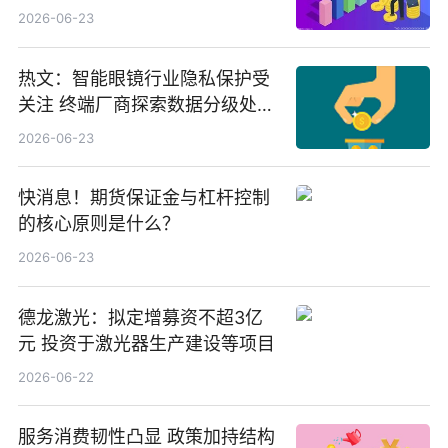
份，重仓股紫金矿业、洛阳钼
2026-06-23
业、北方稀土
热文：智能眼镜行业隐私保护受
关注 终端厂商探索数据分级处理
等方案
2026-06-23
快消息！期货保证金与杠杆控制
的核心原则是什么？
2026-06-23
德龙激光：拟定增募资不超3亿
元 投资于激光器生产建设等项目
2026-06-22
服务消费韧性凸显 政策加持结构