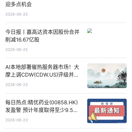
迎多点机会
2026-06-25
今日报丨嘉高达资本因股份合并
削减16.67亿股
2026-06-25
AI本地部署催热服务器市场！大
摩上调CDW(CDW.US)评级并看
高IBM(IBM.US)戴尔(DELL.US)
2026-06-23
目标价
每日热点:精优药业(00858.HK)
发盈警 预计年度取得至少9.5亿
港元的亏损 同比盈转亏
2026-06-23