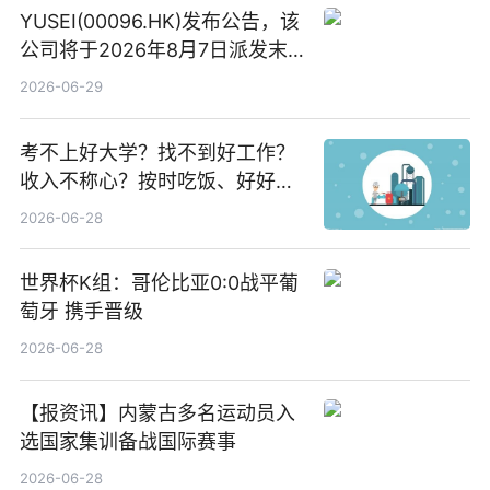
YUSEI(00096.HK)发布公告，该
公司将于2026年8月7日派发末
期股息每股人民币0.013元 每日
2026-06-29
焦点
考不上好大学？找不到好工作？
收入不称心？按时吃饭、好好睡
觉
2026-06-28
世界杯K组：哥伦比亚0:0战平葡
萄牙 携手晋级
2026-06-28
【报资讯】内蒙古多名运动员入
选国家集训备战国际赛事
2026-06-28