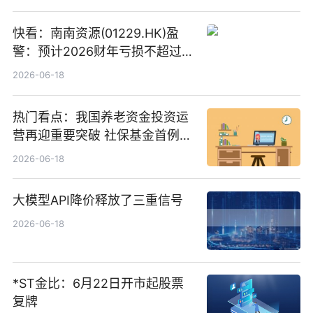
快看：南南资源(01229.HK)盈
警：预计2026财年亏损不超过
1000万港元
2026-06-18
热门看点：我国养老资金投资运
营再迎重要突破 社保基金首例期
货账户完成开立
2026-06-18
大模型API降价释放了三重信号
2026-06-18
*ST金比：6月22日开市起股票
复牌