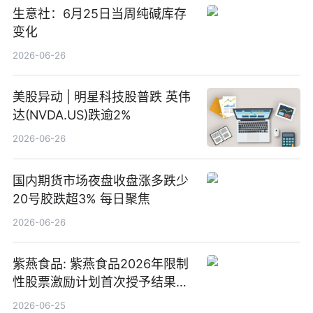
生意社：6月25日当周纯碱库存
变化
2026-06-26
美股异动 | 明星科技股普跌 英伟
达(NVDA.US)跌逾2%
2026-06-26
国内期货市场夜盘收盘涨多跌少
20号胶跌超3% 每日聚焦
2026-06-26
紫燕食品: 紫燕食品2026年限制
性股票激励计划首次授予结果公
告-微资讯
2026-06-25