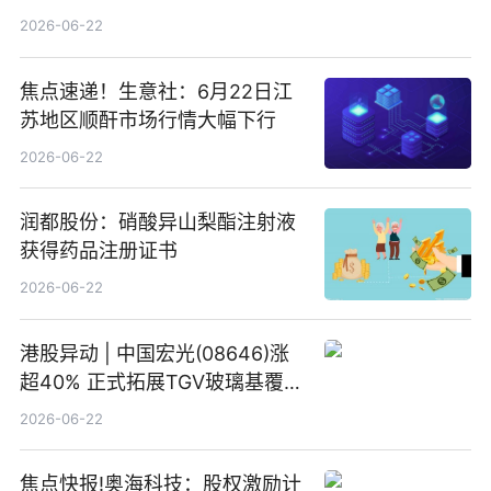
2026-06-22
焦点速递！生意社：6月22日江
苏地区顺酐市场行情大幅下行
2026-06-22
润都股份：硝酸异山梨酯注射液
获得药品注册证书
2026-06-22
港股异动 | 中国宏光(08646)涨
超40% 正式拓展TGV玻璃基覆铜
板新材料业务
2026-06-22
焦点快报!奥海科技：股权激励计