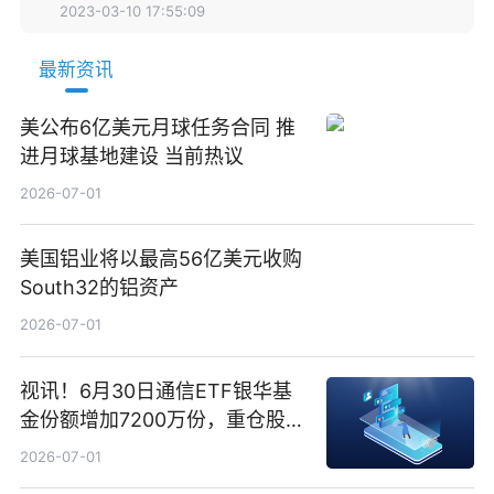
2023-03-10 17:55:09
最新资讯
美公布6亿美元月球任务合同 推
进月球基地建设 当前热议
2026-07-01
美国铝业将以最高56亿美元收购
South32的铝资产
2026-07-01
视讯！6月30日通信ETF银华基
金份额增加7200万份，重仓股新
易盛、中际旭创、立讯精密
2026-07-01