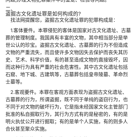
二、
盗掘古文化遗址罪是如何构成的?
找法网提醒您，盗掘古文化遗址罪的犯罪构成是：
1.客体要件。本罪侵犯的客体是国家对古文化遗址、古墓
葬的管理制度。我国具有丰富的文物，其中相当部分是举
世公认的珍宝。盗掘古文化遗址、古墓葬的行为不但造成
文物的严重流失，而且使许多文物因失去保护而丧失其历
史、艺术、科学价值，有的甚至造成文物的直接毁坏，因
而这种行为具有严重的社会危害性。其中古文化遗址包括
石窟、地下城、古建筑等，古墓葬包括皇帝陵墓、革命烈
士墓等。
2.客观要件。本罪在客观方面表现为盗掘古文化遗址、
古墓葬的行为，所谓盗掘，既不同于单纯的盗窃行为，也
不同于对文物的破坏行为，它是指未经国家文化主管部门
批准的私自掘取行为，其行为方式有的是秘密的，有的是
明火执仗公开进行掘取；有的是单个人实施，有的则多人
合伙甚至聚众实施。