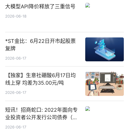
大模型API降价释放了三重信号
2026-06-18
*ST金比：6月22日开市起股票
复牌
2026-06-17
【独家】生意社硼酸6月17日均
线上穿 均差为35.00元/吨
2026-06-17
短讯！招商蛇口: 2022年面向专
业投资者公开发行公司债券（第
二期）（品种二）2026年付息公
2026-06-17