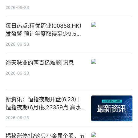
高IBM(IBM.US)戴尔(DELL.US)
2026-06-23
目标价
每日热点:精优药业(00858.HK)
发盈警 预计年度取得至少9.5亿
港元的亏损 同比盈转亏
2026-06-23
海天味业的两百亿难题|讯息
2026-06-23
新资讯：恒指夜期开盘(6.23)︱
恒指夜期(6月)报23359点 高水
23点
2026-06-23
揭秘涨停?|?这只小金属个股，五