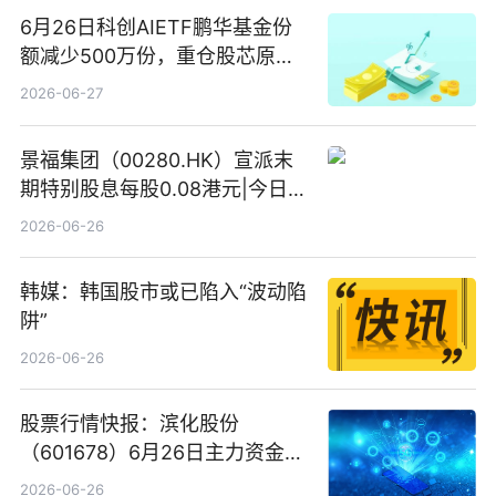
6月26日科创AIETF鹏华基金份
额减少500万份，重仓股芯原股
份、寒武纪、澜起科技 观速讯
2026-06-27
景福集团（00280.HK）宣派末
期特别股息每股0.08港元|今日快
看
2026-06-26
韩媒：韩国股市或已陷入“波动陷
阱”
2026-06-26
股票行情快报：滨化股份
（601678）6月26日主力资金净
卖出5964.34万元
2026-06-26