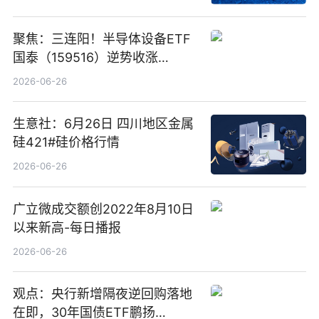
聚焦：三连阳！半导体设备ETF
国泰（159516）逆势收涨
3.5%，近10日累计净流入超65
2026-06-26
亿元
生意社：6月26日 四川地区金属
硅421#硅价格行情
2026-06-26
广立微成交额创2022年8月10日
以来新高-每日播报
2026-06-26
观点：央行新增隔夜逆回购落地
在即，30年国债ETF鹏扬