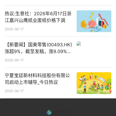
告
热议:生意社：2026年6月17日浙
江嘉兴山鹰纸业废纸价格下调
2026-06-17
【新要闻】国美零售(00493.HK)
涨超9%，截至发稿，涨9.09%，
报0.012港元，成交额37.26万港
2026-06-17
元
宁夏宝廷新材料科技股份有限公
司启动上市辅导_今日热议
2026-06-17