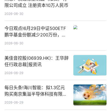
限公司成立 注册资本10万人民币
2026-06-30
今日观点!6月29日中证500ETF
鹏华基金份额减少200万份，重
仓股亨通光电、赤峰黄金、佰维
2026-06-30
存储
美佳音控股(06939.HK)：王华辞
任行政总裁|报资讯
2026-06-29
每日头条!海川智能：拟1.3亿元
购买南京集溢半导体科技有限公
司15.3%股权
2026-06-29