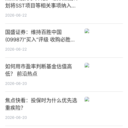
划将SST项目等相关事项纳入专
项业务发展考核指标
2026-06-22
国盛证券：维持百胜中国
(09987)“买入”评级 收购必胜客
中国增厚利润加速成长 信息
2026-06-22
如何用市盈率判断基金估值高
低？ 前沿热点
2026-06-20
焦点快看：投保时为什么优先选
重疾险？
2026-06-20