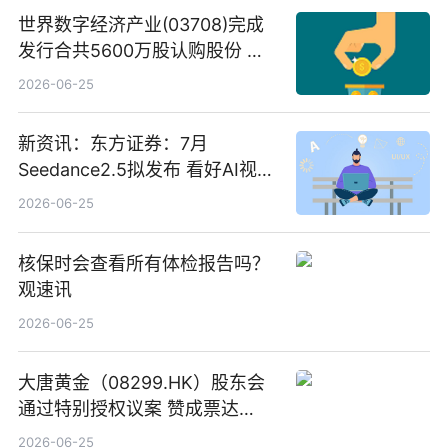
世界数字经济产业(03708)完成
发行合共5600万股认购股份 净
筹约1007万港元 独家焦点
2026-06-25
新资讯：东方证券：7月
Seedance2.5拟发布 看好AI视频
创作工作流进一步提效
2026-06-25
核保时会查看所有体检报告吗？
观速讯
2026-06-25
大唐黄金（08299.HK）股东会
通过特别授权议案 赞成票达
100%_新动态
2026-06-25