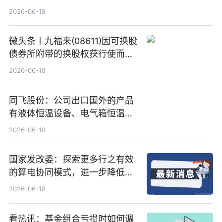
2026-06-18
微头条丨九福来(08611)因可换股
债券所附带的换股权获行使而发
行5200万股
2026-06-18
同飞股份：公司出口国外的产品
有液体恒温设备、电气箱恒温装
置、纯水冷却单元和特种换热器
2026-06-18
国家发改委：探索更多行之有效
的算电协同模式，进一步降低网
络传输时延_最资讯
2026-06-18
看热讯：基金组合亏损时如何调