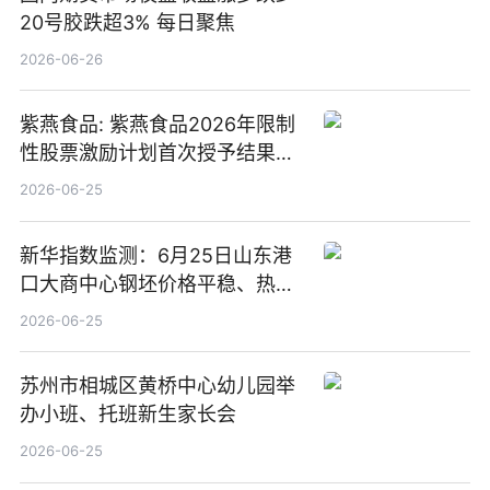
20号胶跌超3% 每日聚焦
2026-06-26
紫燕食品: 紫燕食品2026年限制
性股票激励计划首次授予结果公
告-微资讯
2026-06-25
新华指数监测：6月25日山东港
口大商中心钢坯价格平稳、热轧
C料价格微幅下跌
2026-06-25
苏州市相城区黄桥中心幼儿园举
办小班、托班新生家长会
2026-06-25