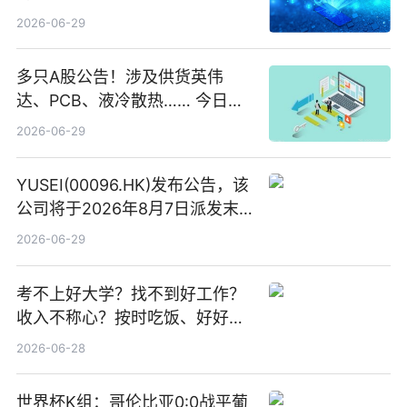
2026-06-29
多只A股公告！涉及供货英伟
达、PCB、液冷散热…… 今日快
讯
2026-06-29
YUSEI(00096.HK)发布公告，该
公司将于2026年8月7日派发末
期股息每股人民币0.013元 每日
2026-06-29
焦点
考不上好大学？找不到好工作？
收入不称心？按时吃饭、好好睡
觉
2026-06-28
世界杯K组：哥伦比亚0:0战平葡