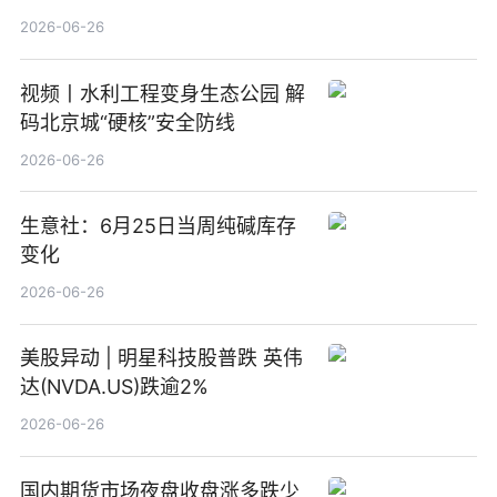
(511090) 盘中小幅上涨
2026-06-26
视频丨水利工程变身生态公园 解
码北京城“硬核”安全防线
2026-06-26
生意社：6月25日当周纯碱库存
变化
2026-06-26
美股异动 | 明星科技股普跌 英伟
达(NVDA.US)跌逾2%
2026-06-26
国内期货市场夜盘收盘涨多跌少