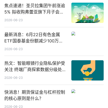
焦点速递！圣贝拉集团午前涨逾
5% 拟收购弗蕾亚旗下月子会所
业务少数股权
2026-06-23
最新消息：6月22日有色金属
ETF国泰基金份额减少100万
份，重仓股紫金矿业、洛阳钼
2026-06-23
业、北方稀土
热文：智能眼镜行业隐私保护受
关注 终端厂商探索数据分级处理
等方案
2026-06-23
快消息！期货保证金与杠杆控制
的核心原则是什么？
2026-06-23