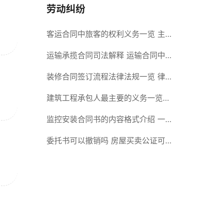
劳动纠纷
客运合同中旅客的权利义务一览 主
要包括这些内容
运输承揽合同司法解释 运输合同中
承运人的义务有哪些
装修合同签订流程法律法规一览 律
师解答
建筑工程承包人最主要的义务一览
承包合同内容介绍
监控安装合同书的内容格式介绍 一
般包括这些条款
委托书可以撤销吗 房屋买卖公证可
否撤销