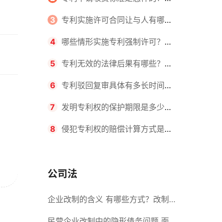
请不同类型的专利所需要的钱不同
3
专利实施许可合同让与人有哪些
主要义务？专利实施许可合同与专利
4
哪些情形实施专利强制许可？专
许可合同有什么区别？
利强制许可的前提条件是什么？
5
专利无效的法律后果有哪些？专
利的无效情形有哪些？
6
专利驳回复审具体有多长时间？
哪些情况下专利申请可能被驳回？
7
发明专利权的保护期限是多少
年？非专利发明人是否有专利申请
8
侵犯专利权的赔偿计算方式是什
权？
么？侵犯专利权的诉讼时效为多长时
间？
公司法
企业改制的含义 有哪些方式？改制
后国企员工属于什么性质？
民营企业改制中的隐形债务问题 面