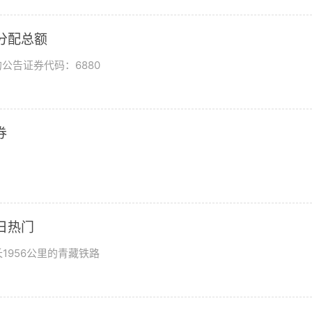
润分配总额
公告证券代码：6880
券
日热门
1956公里的青藏铁路