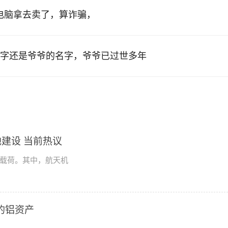
的电脑拿去卖了，算诈骗，
字还是爷爷的名字，爷爷已过世多年
建设 当前热议
学载荷。其中，航天机
2的铝资产