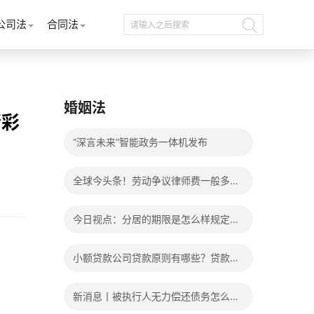
公司法
合同法
婚姻法
精彩
“深言未来”智能政务一体机发布
全球今头条！劳动争议律师费一般多少
钱？发生劳动争议如何算工资？
今日视点：分居的期限是怎么样规定
的？写分居协议如何才能有效？
小额贷款公司贷款原则有哪些？贷款不
还有什么后果？
新消息丨被执行人无力偿还债务怎么