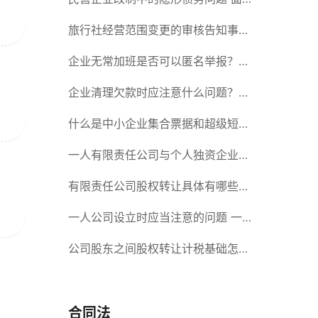
对隐形债务问题应该如何解决？
旅行社经营范围变更的审核告知事项
旅游业的发展现状和趋势
企业无常加班是否可以匿名举报？强
制加班公司没有加班费怎么办？
企业清理欠款时应注意什么问题？企
业短期借款需要注意哪些事项？
什么是中小企业集合票据和超级短期
融资券？一起来了解一下吧！
一人有限责任公司与个人独资企业的
区别 这些知识你都知道吗？
有限责任公司股权转让具体有哪些形
式？来了解下这五种形式
一人公司设立时应当注意的问题 一
人公司的特征
公司股东之间股权转让计税基础怎么
确认？公司股东之间的股权转让要符
合什么要件？
合同法