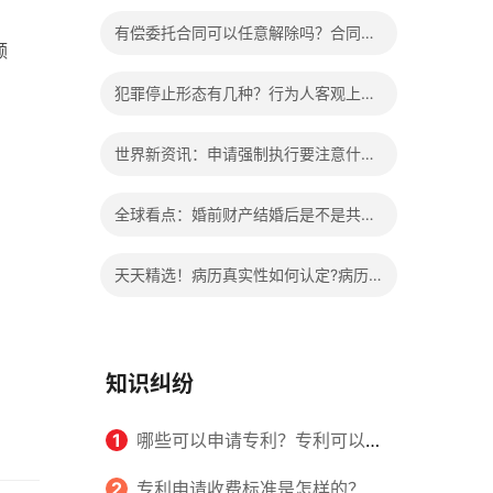
办?被执行人信息多久可以消除?
有偿委托合同可以任意解除吗？合同无
额
效的处理看这里|热门看点
犯罪停止形态有几种？行为人客观上实
施了中止犯罪的行为指的是什么？
世界新资讯：申请强制执行要注意什么
申请法院强制执行的费用由谁出？
全球看点：婚前财产结婚后是不是共同
财产？婚前财产婚后产生的收益如何分
天天精选！病历真实性如何认定?病历
割？
书写规范是怎样的？
知识纠纷
1
哪些可以申请专利？专利可以同
时多个人一起申请吗？
2
专利申请收费标准是怎样的？申