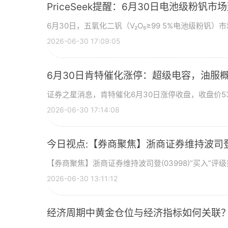
PriceSeek提醒：6月30日电池级粉钒
6月30日，五氧化二钒（V₂O₅≥99 5%电池级粉钒）市
2026-06-30 17:09:05
6月30日肯特催化涨停：超级电容，油服
证券之星消息，肯特催化6月30日涨停收盘，收盘价53
2026-06-30 17:14:08
今日视点:【券商聚焦】浙商证券维持波司登(
【券商聚焦】浙商证券维持波司登(03998)“买入”
2026-06-30 13:11:12
经济周期中黄金仓位与经济指标如何关联