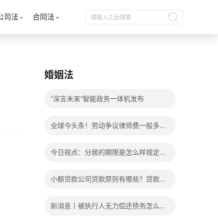
公司法
合同法
婚姻法
“深言未来”智能政务一体机发布
全球今头条！劳动争议律师费一般多少
钱？发生劳动争议如何算工资？
今日视点：分居的期限是怎么样规定
的？写分居协议如何才能有效？
小额贷款公司贷款原则有哪些？贷款不
还有什么后果？
新消息丨被执行人无力偿还债务怎么