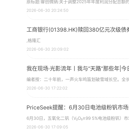
原标题:睿创微纳:关于调整2025年年度利润分配总额的
2026-06-30 20:24:50
工商银行(01398.HK)赎回380亿元次级债
,格隆汇
2026-06-30 20:09:02
我在现场·光影流年丨我与“天路”那些年|今
编者按：二十年前，一声火车鸣笛划破雪域长空。全长
2026-06-30 17:22:02
PriceSeek提醒：6月30日电池级粉钒
6月30日，五氧化二钒（V₂O₅≥99 5%电池级粉钒）市
2026-06-30 17:09:05