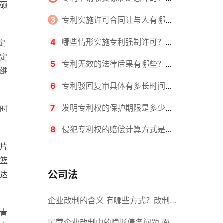
硕
请不同类型的专利所需要的钱不同
3
专利实施许可合同让与人有哪些
主要义务？专利实施许可合同与专利
4
哪些情形实施专利强制许可？专
定
定
许可合同有什么区别？
利强制许可的前提条件是什么？
5
专利无效的法律后果有哪些？专
继
利的无效情形有哪些？
6
专利驳回复审具体有多长时间？
哪些情况下专利申请可能被驳回？
7
发明专利权的保护期限是多少
时
年？非专利发明人是否有专利申请
8
侵犯专利权的赔偿计算方式是什
片
权？
么？侵犯专利权的诉讼时效为多长时
篮
间？
公司法
达
企业改制的含义 有哪些方式？改制
青
后国企员工属于什么性质？
民营企业改制中的隐形债务问题 面