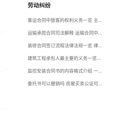
劳动纠纷
客运合同中旅客的权利义务一览 主
要包括这些内容
运输承揽合同司法解释 运输合同中
承运人的义务有哪些
装修合同签订流程法律法规一览 律
师解答
建筑工程承包人最主要的义务一览
承包合同内容介绍
监控安装合同书的内容格式介绍 一
般包括这些条款
委托书可以撤销吗 房屋买卖公证可
否撤销