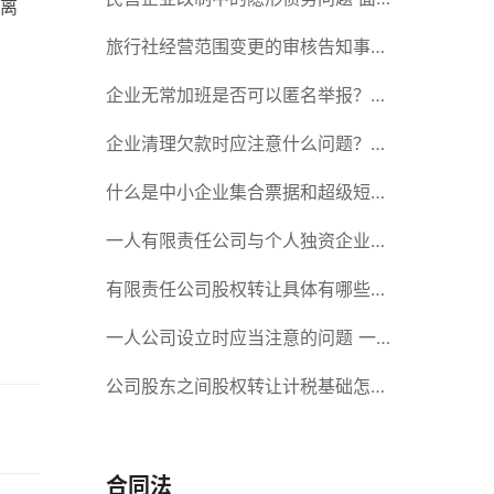
离
对隐形债务问题应该如何解决？
旅行社经营范围变更的审核告知事项
旅游业的发展现状和趋势
企业无常加班是否可以匿名举报？强
制加班公司没有加班费怎么办？
企业清理欠款时应注意什么问题？企
业短期借款需要注意哪些事项？
什么是中小企业集合票据和超级短期
融资券？一起来了解一下吧！
一人有限责任公司与个人独资企业的
区别 这些知识你都知道吗？
有限责任公司股权转让具体有哪些形
式？来了解下这五种形式
一人公司设立时应当注意的问题 一
人公司的特征
公司股东之间股权转让计税基础怎么
确认？公司股东之间的股权转让要符
合什么要件？
合同法