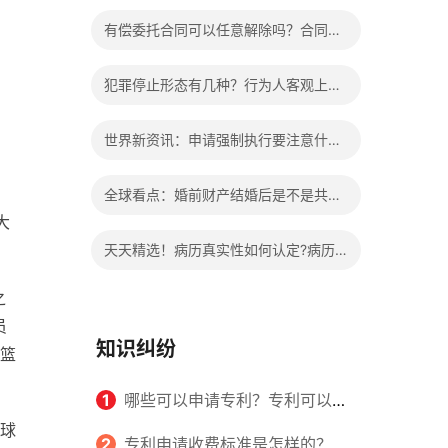
办?被执行人信息多久可以消除?
有偿委托合同可以任意解除吗？合同无
效的处理看这里|热门看点
犯罪停止形态有几种？行为人客观上实
施了中止犯罪的行为指的是什么？
世界新资讯：申请强制执行要注意什么
申请法院强制执行的费用由谁出？
全球看点：婚前财产结婚后是不是共同
大
财产？婚前财产婚后产生的收益如何分
天天精选！病历真实性如何认定?病历
割？
书写规范是怎样的？
之
员
知识纠纷
篮
1
哪些可以申请专利？专利可以同
球
时多个人一起申请吗？
2
专利申请收费标准是怎样的？申