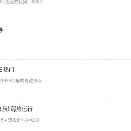
公告证券代码：6880
券
日热门
1956公里的青藏铁路
市场延续弱势运行
场主流报价在94000-