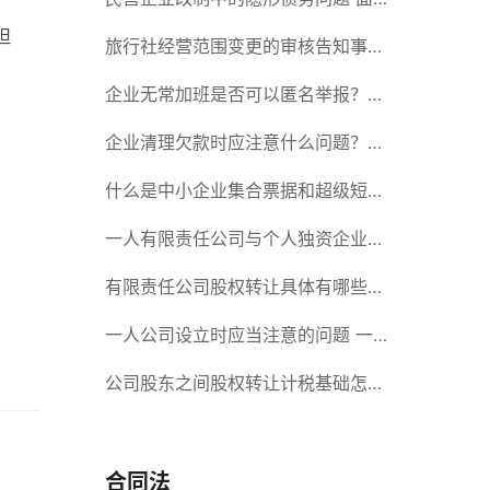
，
坦
对隐形债务问题应该如何解决？
旅行社经营范围变更的审核告知事项
旅游业的发展现状和趋势
企业无常加班是否可以匿名举报？强
制加班公司没有加班费怎么办？
企业清理欠款时应注意什么问题？企
业短期借款需要注意哪些事项？
什么是中小企业集合票据和超级短期
融资券？一起来了解一下吧！
一人有限责任公司与个人独资企业的
区别 这些知识你都知道吗？
有限责任公司股权转让具体有哪些形
式？来了解下这五种形式
一人公司设立时应当注意的问题 一
人公司的特征
公司股东之间股权转让计税基础怎么
确认？公司股东之间的股权转让要符
合什么要件？
合同法