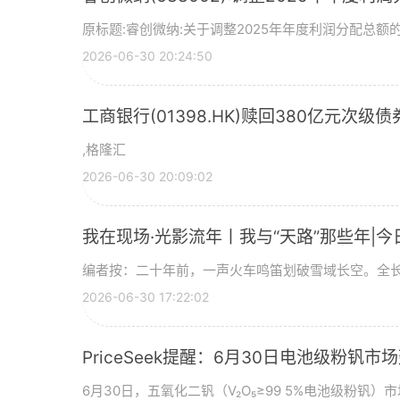
原标题:睿创微纳:关于调整2025年年度利润分配总额的
2026-06-30 20:24:50
工商银行(01398.HK)赎回380亿元次级债
,格隆汇
2026-06-30 20:09:02
我在现场·光影流年丨我与“天路”那些年|今
编者按：二十年前，一声火车鸣笛划破雪域长空。全长
2026-06-30 17:22:02
PriceSeek提醒：6月30日电池级粉钒
6月30日，五氧化二钒（V₂O₅≥99 5%电池级粉钒）市