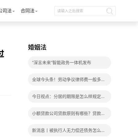
公司法
合同法
婚姻法
过
“深言未来”智能政务一体机发布
全球今头条！劳动争议律师费一般多少
钱？发生劳动争议如何算工资？
今日视点：分居的期限是怎么样规定
的？写分居协议如何才能有效？
小额贷款公司贷款原则有哪些？贷款不
还有什么后果？
新消息丨被执行人无力偿还债务怎么