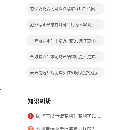
办?被执行人信息多久可以消除?
有偿委托合同可以任意解除吗？合同无
效的处理看这里|热门看点
犯罪停止形态有几种？行为人客观上实
施了中止犯罪的行为指的是什么？
世界新资讯：申请强制执行要注意什么
申请法院强制执行的费用由谁出？
全球看点：婚前财产结婚后是不是共同
财产？婚前财产婚后产生的收益如何分
天天精选！病历真实性如何认定?病历
割？
书写规范是怎样的？
一
，
知识纠纷
1
哪些可以申请专利？专利可以同
时多个人一起申请吗？
2
专利申请收费标准是怎样的？申