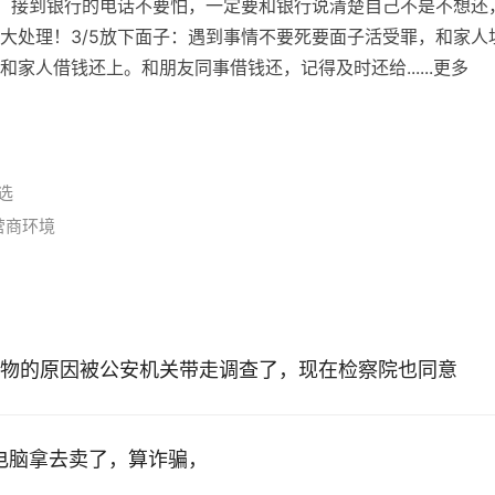
理：接到银行的电话不要怕，一定要和银行说清楚自己不是不想还
大处理！3/5放下面子：遇到事情不要死要面子活受罪，和家人
家人借钱还上。和朋友同事借钱还，记得及时还给......更多
选
营商环境
物的原因被公安机关带走调查了，现在检察院也同意
的电脑拿去卖了，算诈骗，