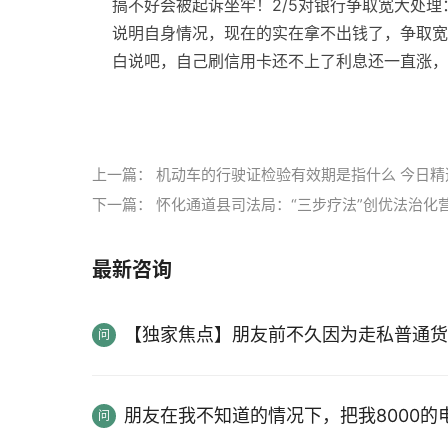
搞不好会被起诉坐牢！2/5对银行争取宽大处
说明自身情况，现在的实在拿不出钱了，争取宽
白说吧，自己刷信用卡还不上了利息还一直涨，和
标签：
上一篇：
机动车的行驶证检验有效期是指什么 今日精
下一篇：
怀化通道县司法局：“三步疗法”创优法治化
最新咨询
【独家焦点】朋友前不久因为走私普通货
朋友在我不知道的情况下，把我8000