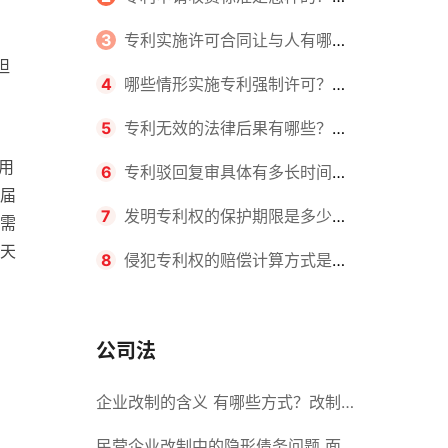
！
，
请不同类型的专利所需要的钱不同
3
专利实施许可合同让与人有哪些
坦
主要义务？专利实施许可合同与专利
4
哪些情形实施专利强制许可？专
许可合同有什么区别？
利强制许可的前提条件是什么？
5
专利无效的法律后果有哪些？专
用
利的无效情形有哪些？
6
专利驳回复审具体有多长时间？
届
哪些情况下专利申请可能被驳回？
7
发明专利权的保护期限是多少
需
天
年？非专利发明人是否有专利申请
8
侵犯专利权的赔偿计算方式是什
权？
么？侵犯专利权的诉讼时效为多长时
间？
公司法
企业改制的含义 有哪些方式？改制
！
后国企员工属于什么性质？
民营企业改制中的隐形债务问题 面