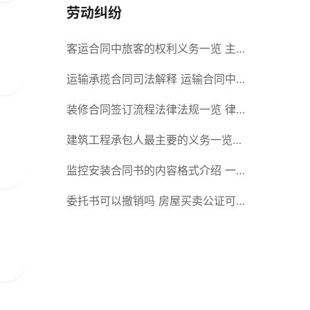
劳动纠纷
客运合同中旅客的权利义务一览 主
要包括这些内容
运输承揽合同司法解释 运输合同中
承运人的义务有哪些
装修合同签订流程法律法规一览 律
师解答
建筑工程承包人最主要的义务一览
承包合同内容介绍
监控安装合同书的内容格式介绍 一
般包括这些条款
委托书可以撤销吗 房屋买卖公证可
否撤销