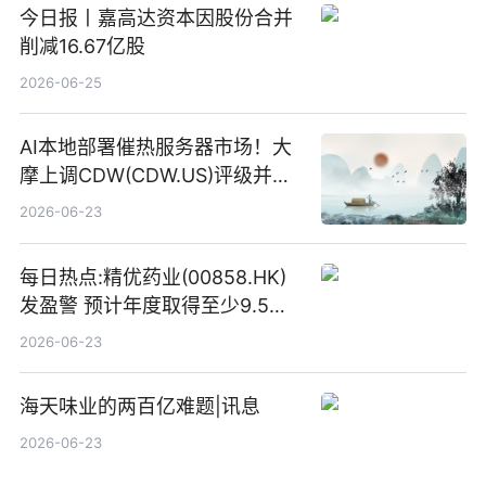
今日报丨嘉高达资本因股份合并
削减16.67亿股
2026-06-25
AI本地部署催热服务器市场！大
摩上调CDW(CDW.US)评级并看
高IBM(IBM.US)戴尔(DELL.US)
2026-06-23
目标价
每日热点:精优药业(00858.HK)
发盈警 预计年度取得至少9.5亿
港元的亏损 同比盈转亏
2026-06-23
海天味业的两百亿难题|讯息
2026-06-23