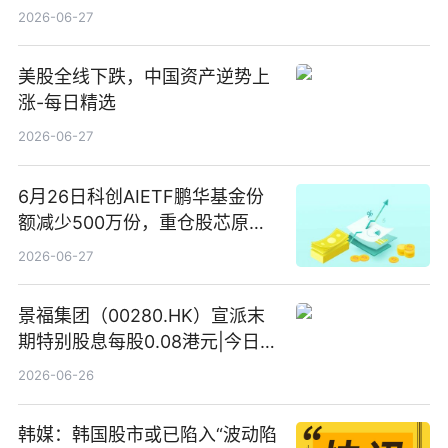
2026-06-27
美股全线下跌，中国资产逆势上
涨-每日精选
2026-06-27
6月26日科创AIETF鹏华基金份
额减少500万份，重仓股芯原股
份、寒武纪、澜起科技 观速讯
2026-06-27
景福集团（00280.HK）宣派末
期特别股息每股0.08港元|今日快
看
2026-06-26
韩媒：韩国股市或已陷入“波动陷