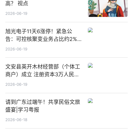
高？ 视点
2026-06-19
旭光电子11天6涨停！紧急公
告：可控核聚变业务占比约2%！
前沿热点
2026-06-19
文安县英开木材经营部（个体工
商户）成立 注册资本3万人民币
新要闻
2026-06-19
请到广东过端午！共享民俗文旅
盛宴|学习粤报
2026-06-18