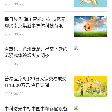
2026-06-29
每日头条!海川智能：拟1.3亿元
购买南京集溢半导体科技有限公
司15.3%股权
2026-06-29
看热讯：徐州云龙：星空下赴约
沉浸式体验烟火文明夜
2026-06-29
普昂医疗6月29日大宗交易成交
1148.00万元 今日要闻
2026-06-29
中科曙光中标中国中车存储设备