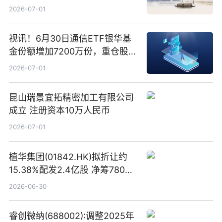
2026-07-01
视讯！6月30日通信ETF银华基
金份额增加7200万份，重仓股新
易盛、中际旭创、立讯精密
2026-07-01
昆山瑞景宜拓精密加工有限公司
成立 注册资本10万人民币
2026-07-01
植华集团(01842.HK)拟折让约
15.38%配发2.4亿股 净筹780万
港元
2026-06-30
睿创微纳(688002):调整2025年