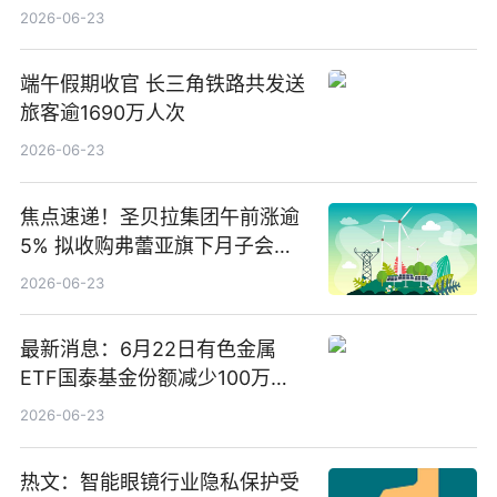
2026-06-23
端午假期收官 长三角铁路共发送
旅客逾1690万人次
2026-06-23
焦点速递！圣贝拉集团午前涨逾
5% 拟收购弗蕾亚旗下月子会所
业务少数股权
2026-06-23
最新消息：6月22日有色金属
ETF国泰基金份额减少100万
份，重仓股紫金矿业、洛阳钼
2026-06-23
业、北方稀土
热文：智能眼镜行业隐私保护受