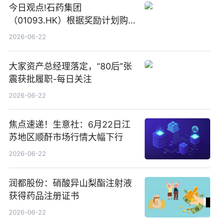
今日观点!石药集团
（01093.HK）根据奖励计划购
回580万股
2026-06-22
大家资产总经理落定，“80后”张
震获批履职-每日关注
2026-06-22
焦点速递！生意社：6月22日江
苏地区顺酐市场行情大幅下行
2026-06-22
润都股份：硝酸异山梨酯注射液
获得药品注册证书
2026-06-22