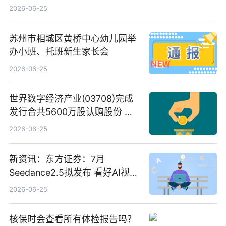
C料价格微幅下跌
2026-06-25
苏州市相城区黄桥中心幼儿园举
办小班、托班新生家长会
2026-06-25
世界数字经济产业(03708)完成
发行合共5600万股认购股份 净
筹约1007万港元 独家焦点
2026-06-25
新资讯：东方证券：7月
Seedance2.5拟发布 看好AI视频
创作工作流进一步提效
2026-06-25
核保时会查看所有体检报告吗？