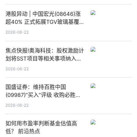
港股异动 | 中国宏光(08646)涨
超40% 正式拓展TGV玻璃基覆铜
板新材料业务
2026-06-22
焦点快报!奥海科技：股权激励计
划将SST项目等相关事项纳入专
项业务发展考核指标
2026-06-22
国盛证券：维持百胜中国
(09987)“买入”评级 收购必胜客
中国增厚利润加速成长 信息
2026-06-22
如何用市盈率判断基金估值高
低？ 前沿热点