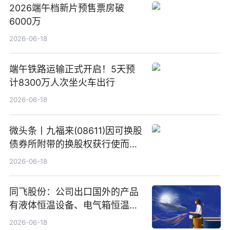
2026端午档新片预售票房破
6000万
2026-06-18
端午铁路运输正式开启！5天预
计8300万人次坐火车出行
2026-06-18
微头条丨九福来(08611)因可换股
债券所附带的换股权获行使而发
行5200万股
2026-06-18
同飞股份：公司出口国外的产品
有液体恒温设备、电气箱恒温装
置、纯水冷却单元和特种换热器
2026-06-18