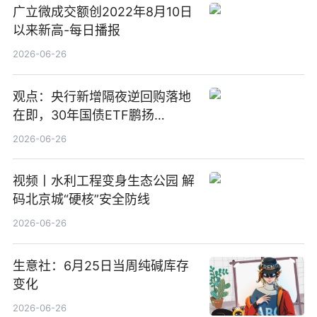
广立微成交额创2022年8月10日
以来新高-每日播报
2026-06-26
观点：央行新增隔夜逆回购落地
在即，30年国债ETF鹏扬
(511090) 盘中小幅上涨
2026-06-26
视频丨水利工程变身生态公园 解
码北京城“硬核”安全防线
2026-06-26
生意社：6月25日当周纯碱库存
变化
2026-06-26