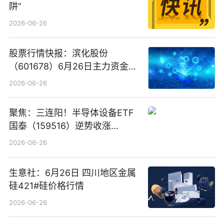
阱”
2026-06-26
股票行情快报：滨化股份
（601678）6月26日主力资金净
卖出5964.34万元
2026-06-26
聚焦：三连阳！半导体设备ETF
国泰（159516）逆势收涨
3.5%，近10日累计净流入超65
2026-06-26
亿元
生意社：6月26日 四川地区金属
硅421#硅价格行情
2026-06-26