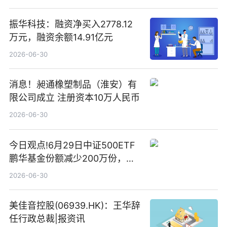
振华科技：融资净买入2778.12
万元，融资余额14.91亿元
2026-06-30
消息！昶通橡塑制品（淮安）有
限公司成立 注册资本10万人民币
2026-06-30
今日观点!6月29日中证500ETF
鹏华基金份额减少200万份，重
仓股亨通光电、赤峰黄金、佰维
2026-06-30
存储
美佳音控股(06939.HK)：王华辞
任行政总裁|报资讯