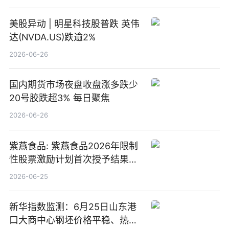
美股异动 | 明星科技股普跌 英伟
达(NVDA.US)跌逾2%
2026-06-26
国内期货市场夜盘收盘涨多跌少
20号胶跌超3% 每日聚焦
2026-06-26
紫燕食品: 紫燕食品2026年限制
性股票激励计划首次授予结果公
告-微资讯
2026-06-25
新华指数监测：6月25日山东港
口大商中心钢坯价格平稳、热轧