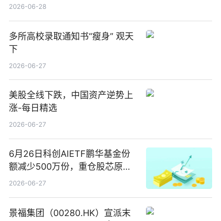
2026-06-28
多所高校录取通知书“瘦身” 观天
下
2026-06-27
美股全线下跌，中国资产逆势上
涨-每日精选
2026-06-27
6月26日科创AIETF鹏华基金份
额减少500万份，重仓股芯原股
份、寒武纪、澜起科技 观速讯
2026-06-27
景福集团（00280.HK）宣派末