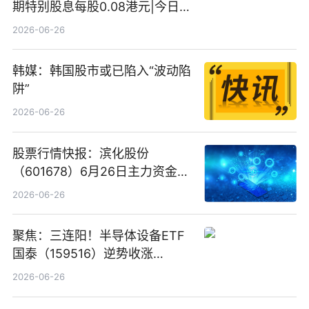
期特别股息每股0.08港元|今日快
看
2026-06-26
韩媒：韩国股市或已陷入“波动陷
阱”
2026-06-26
股票行情快报：滨化股份
（601678）6月26日主力资金净
卖出5964.34万元
2026-06-26
聚焦：三连阳！半导体设备ETF
国泰（159516）逆势收涨
3.5%，近10日累计净流入超65
2026-06-26
亿元