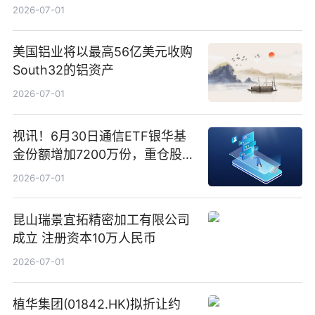
2026-07-01
美国铝业将以最高56亿美元收购
South32的铝资产
2026-07-01
视讯！6月30日通信ETF银华基
金份额增加7200万份，重仓股新
易盛、中际旭创、立讯精密
2026-07-01
昆山瑞景宜拓精密加工有限公司
成立 注册资本10万人民币
2026-07-01
植华集团(01842.HK)拟折让约