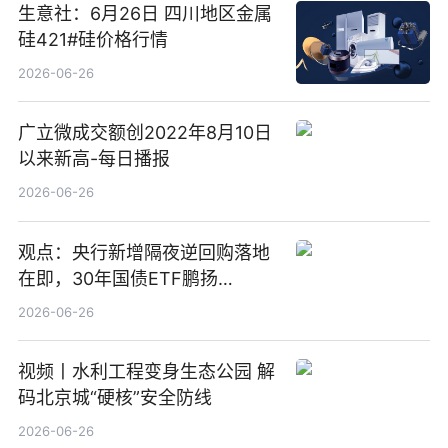
生意社：6月26日 四川地区金属
硅421#硅价格行情
2026-06-26
广立微成交额创2022年8月10日
以来新高-每日播报
2026-06-26
观点：央行新增隔夜逆回购落地
在即，30年国债ETF鹏扬
(511090) 盘中小幅上涨
2026-06-26
视频丨水利工程变身生态公园 解
码北京城“硬核”安全防线
2026-06-26