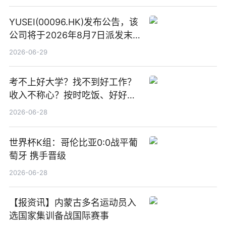
YUSEI(00096.HK)发布公告，该
公司将于2026年8月7日派发末
期股息每股人民币0.013元 每日
2026-06-29
焦点
考不上好大学？找不到好工作？
收入不称心？按时吃饭、好好睡
觉
2026-06-28
世界杯K组：哥伦比亚0:0战平葡
萄牙 携手晋级
2026-06-28
【报资讯】内蒙古多名运动员入
选国家集训备战国际赛事