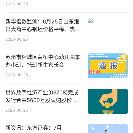
告-微资讯
2026-06-25
新华指数监测：6月25日山东港
口大商中心钢坯价格平稳、热轧
C料价格微幅下跌
2026-06-25
苏州市相城区黄桥中心幼儿园举
办小班、托班新生家长会
2026-06-25
世界数字经济产业(03708)完成
发行合共5600万股认购股份 净
筹约1007万港元 独家焦点
2026-06-25
新资讯：东方证券：7月