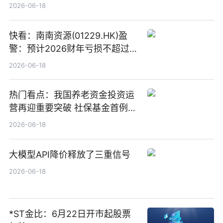
“量质并重”
2026-06-18
快看：南南资源(01229.HK)盈
警：预计2026财年亏损不超过
1000万港元
2026-06-18
热门看点：我国养老资金投资运
营再迎重要突破 社保基金首例期
货账户完成开立
2026-06-18
大模型API降价释放了三重信号
2026-06-18
*ST金比：6月22日开市起股票