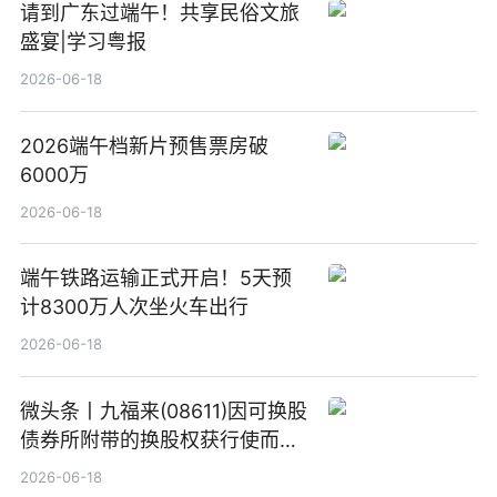
请到广东过端午！共享民俗文旅
盛宴|学习粤报
2026-06-18
2026端午档新片预售票房破
6000万
2026-06-18
端午铁路运输正式开启！5天预
计8300万人次坐火车出行
2026-06-18
微头条丨九福来(08611)因可换股
债券所附带的换股权获行使而发
行5200万股
2026-06-18