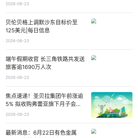
2026-06-23
贝伦贝格上调默沙东目标价至
125美元|每日信息
2026-06-23
端午假期收官 长三角铁路共发送
旅客逾1690万人次
2026-06-23
焦点速递！圣贝拉集团午前涨逾
5% 拟收购弗蕾亚旗下月子会所
业务少数股权
2026-06-23
最新消息：6月22日有色金属