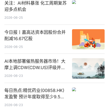
关注：AI材料暴涨 化工周期复苏
迎多点机会
2026-06-25
今日报丨嘉高达资本因股份合并
削减16.67亿股
2026-06-25
AI本地部署催热服务器市场！大
摩上调CDW(CDW.US)评级并看
高IBM(IBM.US)戴尔(DELL.US)
2026-06-23
目标价
每日热点:精优药业(00858.HK)
发盈警 预计年度取得至少9.5亿
港元的亏损 同比盈转亏
2026-06-23