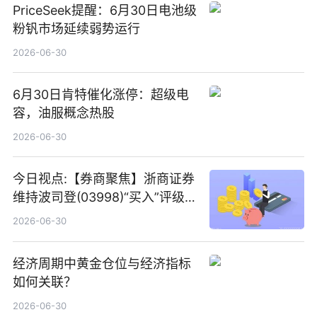
PriceSeek提醒：6月30日电池级
粉钒市场延续弱势运行
2026-06-30
6月30日肯特催化涨停：超级电
容，油服概念热股
2026-06-30
今日视点:【券商聚焦】浙商证券
维持波司登(03998)“买入”评级
指其业绩高质量稳增长
2026-06-30
经济周期中黄金仓位与经济指标
如何关联？
2026-06-30