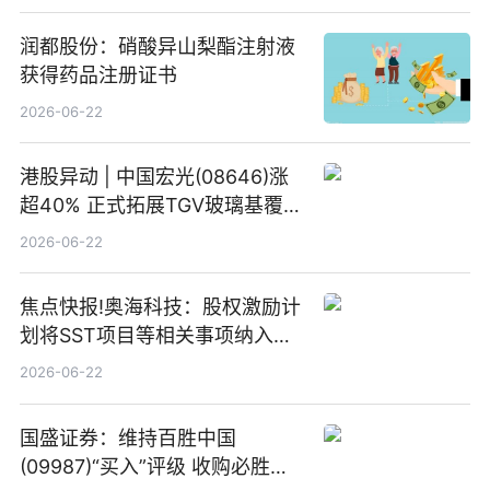
润都股份：硝酸异山梨酯注射液
获得药品注册证书
2026-06-22
港股异动 | 中国宏光(08646)涨
超40% 正式拓展TGV玻璃基覆铜
板新材料业务
2026-06-22
焦点快报!奥海科技：股权激励计
划将SST项目等相关事项纳入专
项业务发展考核指标
2026-06-22
国盛证券：维持百胜中国
(09987)“买入”评级 收购必胜客