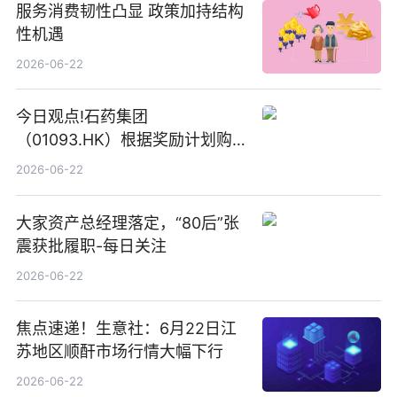
服务消费韧性凸显 政策加持结构
性机遇
2026-06-22
今日观点!石药集团
（01093.HK）根据奖励计划购
回580万股
2026-06-22
大家资产总经理落定，“80后”张
震获批履职-每日关注
2026-06-22
焦点速递！生意社：6月22日江
苏地区顺酐市场行情大幅下行
2026-06-22