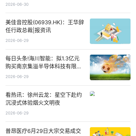
仓股亨通光电、赤峰黄金、佰维
2026-06-30
存储
美佳音控股(06939.HK)：王华辞
任行政总裁|报资讯
2026-06-29
每日头条!海川智能：拟1.3亿元
购买南京集溢半导体科技有限公
司15.3%股权
2026-06-29
看热讯：徐州云龙：星空下赴约
沉浸式体验烟火文明夜
2026-06-29
普昂医疗6月29日大宗交易成交