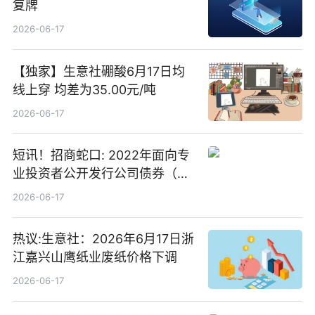
复牌
2026-06-17
【独家】生意社硼酸6月17日均
线上穿 均差为35.00元/吨
2026-06-17
短讯！招商蛇口: 2022年面向专
业投资者公开发行公司债券（第
二期）（品种二）2026年付息公
2026-06-17
告
热议:生意社：2026年6月17日浙
江嘉兴山鹰纸业废纸价格下调
2026-06-17