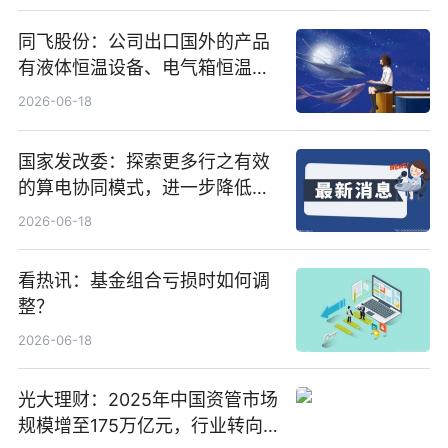
同飞股份：公司出口国外的产品
有液体恒温设备、电气箱恒温装
置、纯水冷却单元和特种换热器
2026-06-18
国家发改委：探索更多行之有效
的算电协同模式，进一步降低网
络传输时延_最资讯
2026-06-18
看热讯：基金组合亏损时如何调
整？
2026-06-18
光大理财：2025年中国资管市场
规模增至175万亿元，行业转向