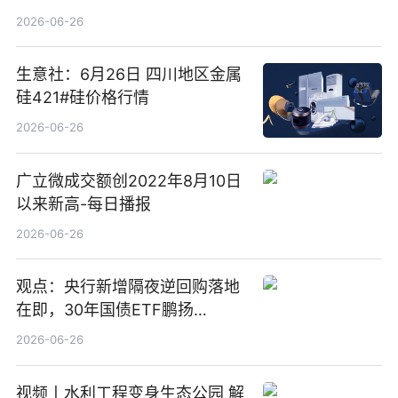
3.5%，近10日累计净流入超65
2026-06-26
亿元
生意社：6月26日 四川地区金属
硅421#硅价格行情
2026-06-26
广立微成交额创2022年8月10日
以来新高-每日播报
2026-06-26
观点：央行新增隔夜逆回购落地
在即，30年国债ETF鹏扬
(511090) 盘中小幅上涨
2026-06-26
视频丨水利工程变身生态公园 解