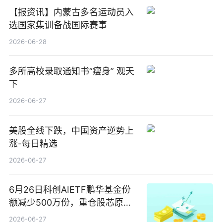
【报资讯】内蒙古多名运动员入
选国家集训备战国际赛事
2026-06-28
多所高校录取通知书“瘦身” 观天
下
2026-06-27
美股全线下跌，中国资产逆势上
涨-每日精选
2026-06-27
6月26日科创AIETF鹏华基金份
额减少500万份，重仓股芯原股
份、寒武纪、澜起科技 观速讯
2026-06-27