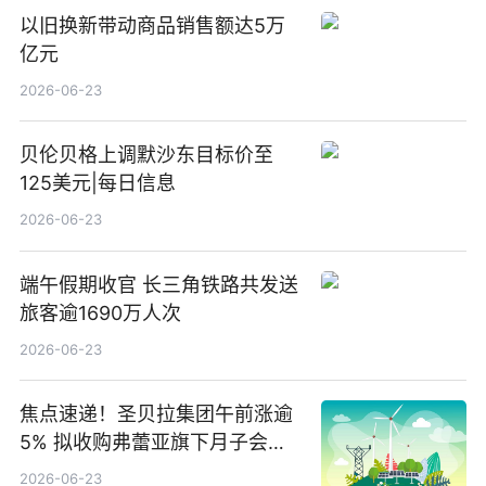
以旧换新带动商品销售额达5万
亿元
2026-06-23
贝伦贝格上调默沙东目标价至
125美元|每日信息
2026-06-23
端午假期收官 长三角铁路共发送
旅客逾1690万人次
2026-06-23
焦点速递！圣贝拉集团午前涨逾
5% 拟收购弗蕾亚旗下月子会所
业务少数股权
2026-06-23