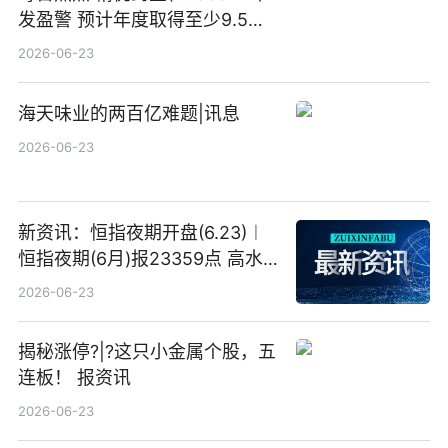
发盈警 预计年度取得至少9.5亿
港元的亏损 同比盈转亏
2026-06-23
海天味业的两百亿难题|讯息
2026-06-23
新资讯：恒指夜期开盘(6.23)︱
恒指夜期(6月)报23359点 高水
23点
2026-06-23
揭秘涨停?|?这只小金属个股，五
连板！ 报资讯
2026-06-23