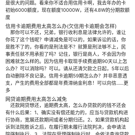
是很大的问题。看来你不适合用信用卡啊，我去年办的卡
初始6000额度，现在额度10000W，还有4.8W的分期款额
度
信用卡逾期费用太高怎么办(欠信用卡逾期会怎样)
那你可以不还，兄弟，银行收利息是法律允许的，谁让
你花了这个钱呢？申请减免是可以的，如果诉讼的话，你
是胜不了的，你看的是刑法是不？就算是刑法够不上，民
事责任就不用承担了吗？记住，银行是商人，不会因为你
困难就怎么样的。因为信用卡取现手续费逾期90天以上怎
么办？可以消除吗？可以。请从还清欠款之日起，5年以后
自动删除不良记录。信用卡逾期59期怎么办？并非恶意透
支，产生的费用全部都是年费滞纳金利息！可以向信......更
多
网贷逾期费用太高怎么减免
还款网贷想还，逾期费太高，怎么办贷款的的钱不还会
有什么后果：1、确实没有偿还能力的，应当与贷款机构进
行协商，宽展还款期间或者分期归还。2、如果贷款机构起
诉到法院胜诉之后，在履行期未履行法院判决，会申请法
院强制执行。3、法院在受理强制执行时，会依法查询贷款