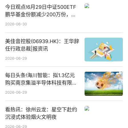
今日观点!6月29日中证500ETF
鹏华基金份额减少200万份，重
仓股亨通光电、赤峰黄金、佰维
2026-06-30
存储
美佳音控股(06939.HK)：王华辞
任行政总裁|报资讯
2026-06-29
每日头条!海川智能：拟1.3亿元
购买南京集溢半导体科技有限公
司15.3%股权
2026-06-29
看热讯：徐州云龙：星空下赴约
沉浸式体验烟火文明夜
2026-06-29