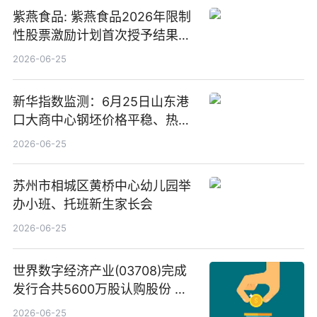
紫燕食品: 紫燕食品2026年限制
性股票激励计划首次授予结果公
告-微资讯
2026-06-25
新华指数监测：6月25日山东港
口大商中心钢坯价格平稳、热轧
C料价格微幅下跌
2026-06-25
苏州市相城区黄桥中心幼儿园举
办小班、托班新生家长会
2026-06-25
世界数字经济产业(03708)完成
发行合共5600万股认购股份 净
筹约1007万港元 独家焦点
2026-06-25