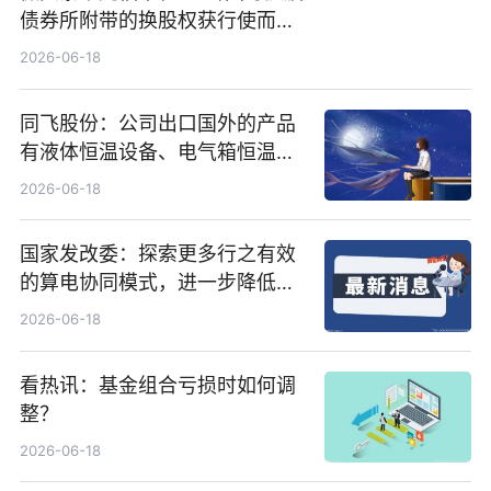
债券所附带的换股权获行使而发
行5200万股
2026-06-18
同飞股份：公司出口国外的产品
有液体恒温设备、电气箱恒温装
置、纯水冷却单元和特种换热器
2026-06-18
国家发改委：探索更多行之有效
的算电协同模式，进一步降低网
络传输时延_最资讯
2026-06-18
看热讯：基金组合亏损时如何调
整？
2026-06-18