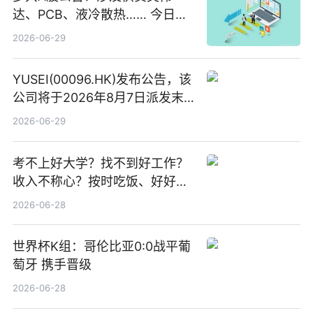
达、PCB、液冷散热…… 今日快
讯
2026-06-29
YUSEI(00096.HK)发布公告，该
公司将于2026年8月7日派发末
期股息每股人民币0.013元 每日
2026-06-29
焦点
考不上好大学？找不到好工作？
收入不称心？按时吃饭、好好睡
觉
2026-06-28
世界杯K组：哥伦比亚0:0战平葡
萄牙 携手晋级
2026-06-28