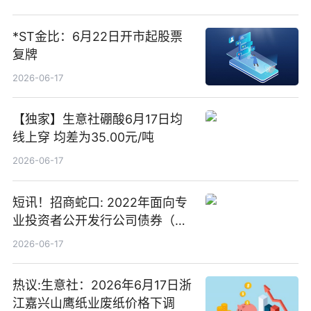
*ST金比：6月22日开市起股票
复牌
2026-06-17
【独家】生意社硼酸6月17日均
线上穿 均差为35.00元/吨
2026-06-17
短讯！招商蛇口: 2022年面向专
业投资者公开发行公司债券（第
二期）（品种二）2026年付息公
2026-06-17
告
热议:生意社：2026年6月17日浙
江嘉兴山鹰纸业废纸价格下调