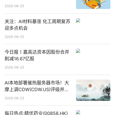
2026-06-25
关注：AI材料暴涨 化工周期复苏
迎多点机会
2026-06-25
今日报丨嘉高达资本因股份合并
削减16.67亿股
2026-06-25
AI本地部署催热服务器市场！大
摩上调CDW(CDW.US)评级并看
高IBM(IBM.US)戴尔(DELL.US)
2026-06-23
目标价
每日热点:精优药业(00858.HK)