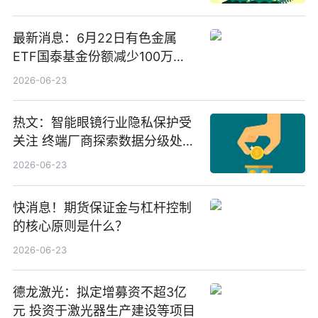
最新消息：6月22日有色金属
ETF国泰基金份额减少100万
份，重仓股紫金矿业、洛阳钼
2026-06-23
业、北方稀土
热文：智能眼镜行业隐私保护受
关注 终端厂商探索数据分级处理
等方案
2026-06-23
快消息！期货保证金与杠杆控制
的核心原则是什么？
2026-06-23
德龙激光：拟定增募资不超3亿
元 投资于激光器生产建设等项目