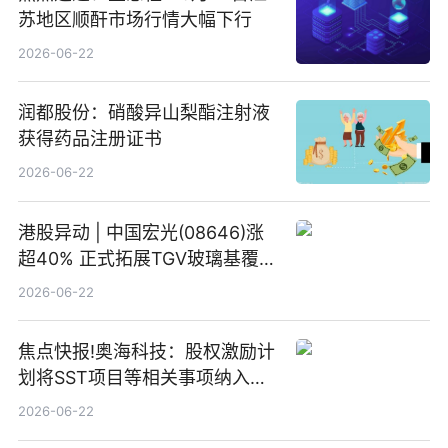
苏地区顺酐市场行情大幅下行
2026-06-22
润都股份：硝酸异山梨酯注射液
获得药品注册证书
2026-06-22
港股异动 | 中国宏光(08646)涨
超40% 正式拓展TGV玻璃基覆铜
板新材料业务
2026-06-22
焦点快报!奥海科技：股权激励计
划将SST项目等相关事项纳入专
项业务发展考核指标
2026-06-22