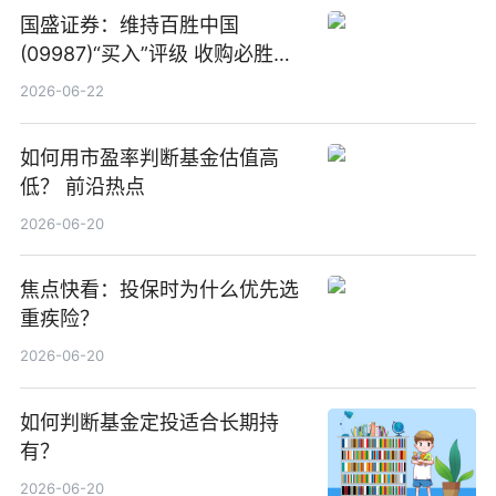
国盛证券：维持百胜中国
(09987)“买入”评级 收购必胜客
中国增厚利润加速成长 信息
2026-06-22
如何用市盈率判断基金估值高
低？ 前沿热点
2026-06-20
焦点快看：投保时为什么优先选
重疾险？
2026-06-20
如何判断基金定投适合长期持
有？
2026-06-20