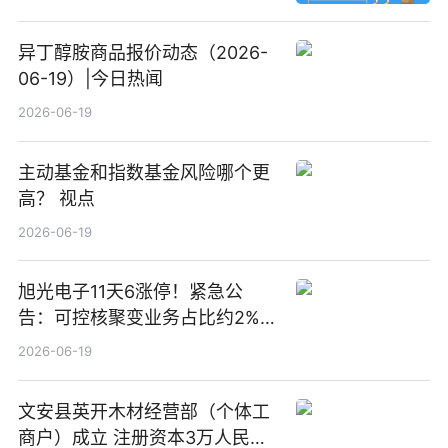
异丁醇胺商品报价动态（2026-
06-19）|今日热闻
2026-06-19
主动基金和指数基金风险哪个更
高？ 视点
2026-06-19
旭光电子11天6涨停！紧急公
告：可控核聚变业务占比约2%！
前沿热点
2026-06-19
文安县英开木材经营部（个体工
商户）成立 注册资本3万人民币