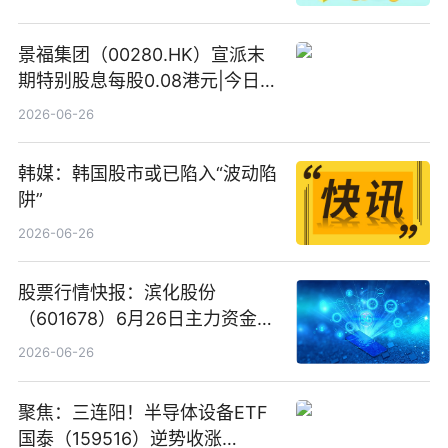
景福集团（00280.HK）宣派末
期特别股息每股0.08港元|今日快
看
2026-06-26
韩媒：韩国股市或已陷入“波动陷
阱”
2026-06-26
股票行情快报：滨化股份
（601678）6月26日主力资金净
卖出5964.34万元
2026-06-26
聚焦：三连阳！半导体设备ETF
国泰（159516）逆势收涨