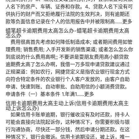
人名下的房产、车辆、证券和存款。4、贷款人名下没有可
供执行的财产而又拒绝履行法院的生效判决，则有逾期还
款等负面信息记录在个人的信用报告中并被限制高......更多
蜡笔超卡逾期费用太高怎么办-蜡笔超卡逾期费用太高
怎么办
费用很高首先考虑如何降低制造成本; 或者期间费用如管
理费用; 销售费用; 入手开发新的销售渠道; 或者怎么怎么你
到底说的什么费用高啊;; 不要讲是耍朋友费用高小额贷款
逾期费太高了怎么办啊，我借一万多现申请贷款建议通过
正规渠道：例如农行，网捷贷定义是指农业银行现金方式
向符合特定条件的农业银行个人客户发放的，由客户自助
申请、快速到账、自动审批、自助用信的小额消费贷款。
申请条件（一）基本条件 1.年满1......更多
信用卡逾期费用太高主动上诉(信用卡逾期费用太高主
动上诉怎么办)
如果信用卡账单逾期，银行催收没有及时还款，持卡人
可能会直接向法院起诉你，这种情况下，你需要积极与银
行沟通协商，尽快还一部分钱，然后申请分期还款。在这
种情况下，银行会撤诉。信用卡逾期没还，被上诉，唯一