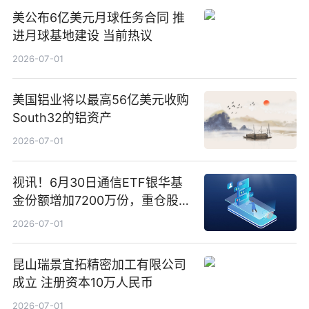
美公布6亿美元月球任务合同 推
进月球基地建设 当前热议
2026-07-01
美国铝业将以最高56亿美元收购
South32的铝资产
2026-07-01
视讯！6月30日通信ETF银华基
金份额增加7200万份，重仓股新
易盛、中际旭创、立讯精密
2026-07-01
昆山瑞景宜拓精密加工有限公司
成立 注册资本10万人民币
2026-07-01