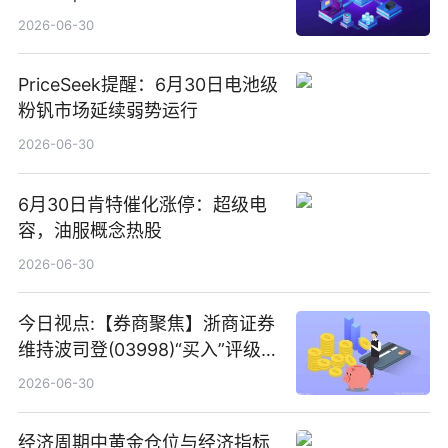
2026-06-30
PriceSeek提醒：6月30日电池级
粉钒市场延续弱势运行
2026-06-30
6月30日肯特催化涨停：超级电
容，油服概念热股
2026-06-30
今日视点:【券商聚焦】浙商证券
维持波司登(03998)“买入”评级
指其业绩高质量稳增长
2026-06-30
经济周期中黄金仓位与经济指标