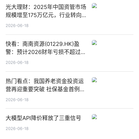
光大理财：2025年中国资管市场
规模增至175万亿元，行业转向
“量质并重”
2026-06-18
快看：南南资源(01229.HK)盈
警：预计2026财年亏损不超过
1000万港元
2026-06-18
热门看点：我国养老资金投资运
营再迎重要突破 社保基金首例期
货账户完成开立
2026-06-18
大模型API降价释放了三重信号
2026-06-18