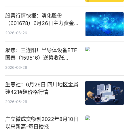
股票行情快报：滨化股份
（601678）6月26日主力资金净
卖出5964.34万元
2026-06-26
聚焦：三连阳！半导体设备ETF
国泰（159516）逆势收涨
3.5%，近10日累计净流入超65
2026-06-26
亿元
生意社：6月26日 四川地区金属
硅421#硅价格行情
2026-06-26
广立微成交额创2022年8月10日
以来新高-每日播报