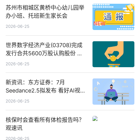
苏州市相城区黄桥中心幼儿园举
办小班、托班新生家长会
2026-06-25
世界数字经济产业(03708)完成
发行合共5600万股认购股份 净
筹约1007万港元 独家焦点
2026-06-25
新资讯：东方证券：7月
Seedance2.5拟发布 看好AI视频
创作工作流进一步提效
2026-06-25
核保时会查看所有体检报告吗？
观速讯
2026-06-25