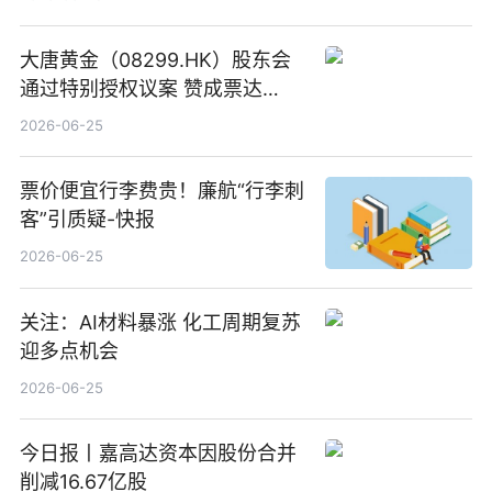
大唐黄金（08299.HK）股东会
通过特别授权议案 赞成票达
100%_新动态
2026-06-25
票价便宜行李费贵！廉航“行李刺
客”引质疑-快报
2026-06-25
关注：AI材料暴涨 化工周期复苏
迎多点机会
2026-06-25
今日报丨嘉高达资本因股份合并
削减16.67亿股