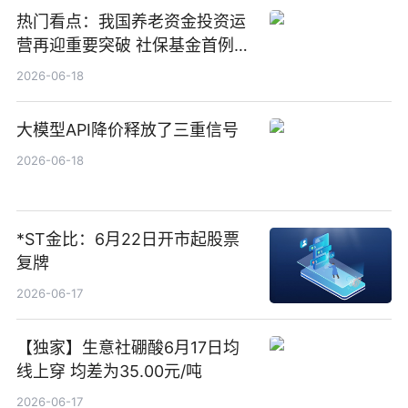
热门看点：我国养老资金投资运
营再迎重要突破 社保基金首例期
货账户完成开立
2026-06-18
大模型API降价释放了三重信号
2026-06-18
*ST金比：6月22日开市起股票
复牌
2026-06-17
【独家】生意社硼酸6月17日均
线上穿 均差为35.00元/吨
2026-06-17