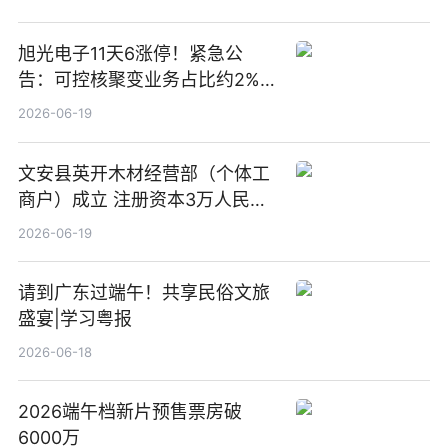
旭光电子11天6涨停！紧急公
告：可控核聚变业务占比约2%！
前沿热点
2026-06-19
文安县英开木材经营部（个体工
商户）成立 注册资本3万人民币
新要闻
2026-06-19
请到广东过端午！共享民俗文旅
盛宴|学习粤报
2026-06-18
2026端午档新片预售票房破
6000万