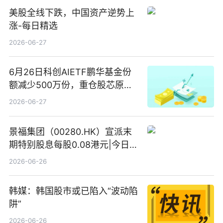
美股全线下跌，中国资产逆势上
涨-每日精选
2026-06-27
6月26日科创AIETF鹏华基金份
额减少500万份，重仓股芯原股
份、寒武纪、澜起科技 观速讯
2026-06-27
景福集团（00280.HK）宣派末
期特别股息每股0.08港元|今日快
看
2026-06-26
韩媒：韩国股市或已陷入“波动陷
阱”
2026-06-26