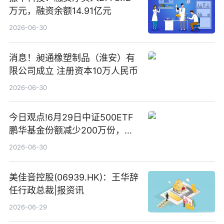
万元，融资余额14.91亿元
2026-06-30
消息！昶通橡塑制品（淮安）有
限公司成立 注册资本10万人民币
2026-06-30
今日观点!6月29日中证500ETF
鹏华基金份额减少200万份，重
仓股亨通光电、赤峰黄金、佰维
2026-06-30
存储
美佳音控股(06939.HK)：王华辞
任行政总裁|报资讯
2026-06-29