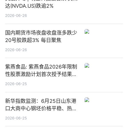
达(NVDA.US)跌逾2%
2026-06-26
国内期货市场夜盘收盘涨多跌少
20号胶跌超3% 每日聚焦
2026-06-26
紫燕食品: 紫燕食品2026年限制
性股票激励计划首次授予结果公
告-微资讯
2026-06-25
新华指数监测：6月25日山东港
口大商中心钢坯价格平稳、热轧
C料价格微幅下跌
2026-06-25