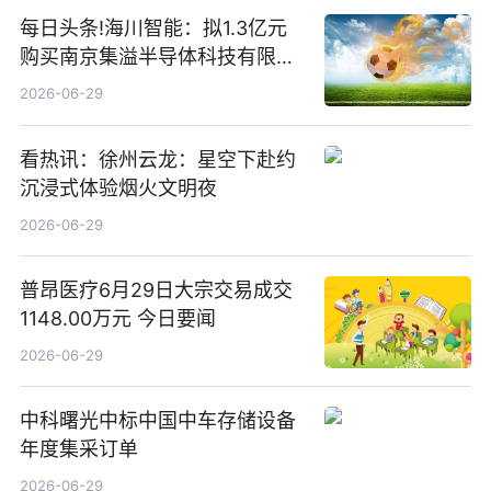
每日头条!海川智能：拟1.3亿元
购买南京集溢半导体科技有限公
司15.3%股权
2026-06-29
看热讯：徐州云龙：星空下赴约
沉浸式体验烟火文明夜
2026-06-29
普昂医疗6月29日大宗交易成交
1148.00万元 今日要闻
2026-06-29
中科曙光中标中国中车存储设备
年度集采订单
2026-06-29