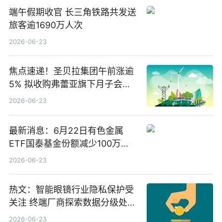
端午假期收官 长三角铁路共发送
旅客逾1690万人次
2026-06-23
焦点速递！圣贝拉集团午前涨逾
5% 拟收购弗蕾亚旗下月子会所
业务少数股权
2026-06-23
最新消息：6月22日有色金属
ETF国泰基金份额减少100万
份，重仓股紫金矿业、洛阳钼
2026-06-23
业、北方稀土
热文：智能眼镜行业隐私保护受
关注 终端厂商探索数据分级处理
等方案
2026-06-23