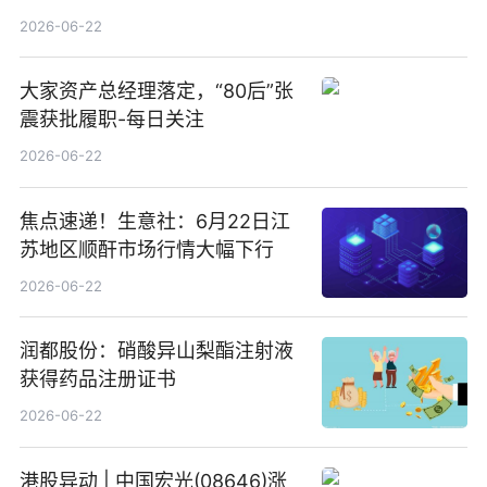
回580万股
2026-06-22
大家资产总经理落定，“80后”张
震获批履职-每日关注
2026-06-22
焦点速递！生意社：6月22日江
苏地区顺酐市场行情大幅下行
2026-06-22
润都股份：硝酸异山梨酯注射液
获得药品注册证书
2026-06-22
港股异动 | 中国宏光(08646)涨