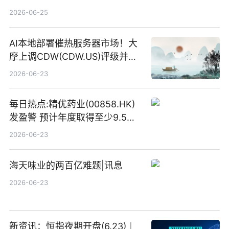
2026-06-25
AI本地部署催热服务器市场！大
摩上调CDW(CDW.US)评级并看
高IBM(IBM.US)戴尔(DELL.US)
2026-06-23
目标价
每日热点:精优药业(00858.HK)
发盈警 预计年度取得至少9.5亿
港元的亏损 同比盈转亏
2026-06-23
海天味业的两百亿难题|讯息
2026-06-23
新资讯：恒指夜期开盘(6.23)︱