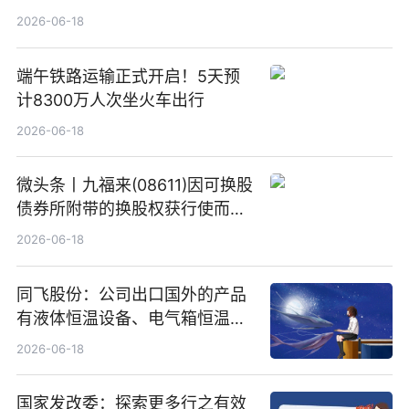
2026-06-18
端午铁路运输正式开启！5天预
计8300万人次坐火车出行
2026-06-18
微头条丨九福来(08611)因可换股
债券所附带的换股权获行使而发
行5200万股
2026-06-18
同飞股份：公司出口国外的产品
有液体恒温设备、电气箱恒温装
置、纯水冷却单元和特种换热器
2026-06-18
国家发改委：探索更多行之有效