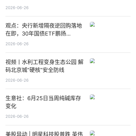
2026-06-26
观点：央行新增隔夜逆回购落地
在即，30年国债ETF鹏扬
(511090) 盘中小幅上涨
2026-06-26
视频丨水利工程变身生态公园 解
码北京城“硬核”安全防线
2026-06-26
生意社：6月25日当周纯碱库存
变化
2026-06-26
美股异动 | 明星科技股普跌 英伟