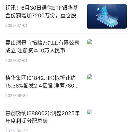
视讯！6月30日通信ETF银华基
金份额增加7200万份，重仓股新
易盛、中际旭创、立讯精密
2026-07-01
昆山瑞景宜拓精密加工有限公司
成立 注册资本10万人民币
2026-07-01
植华集团(01842.HK)拟折让约
15.38%配发2.4亿股 净筹780万
港元
2026-06-30
睿创微纳(688002):调整2025年
年度利润分配总额
2026-06-30