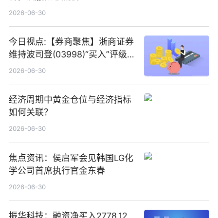
2026-06-30
今日视点:【券商聚焦】浙商证券
维持波司登(03998)“买入”评级
指其业绩高质量稳增长
2026-06-30
经济周期中黄金仓位与经济指标
如何关联？
2026-06-30
焦点资讯：侯启军会见韩国LG化
学公司首席执行官金东春
2026-06-30
振华科技：融资净买入2778.12