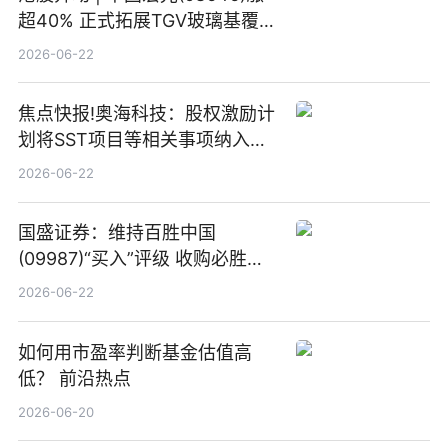
超40% 正式拓展TGV玻璃基覆铜
板新材料业务
2026-06-22
焦点快报!奥海科技：股权激励计
划将SST项目等相关事项纳入专
项业务发展考核指标
2026-06-22
国盛证券：维持百胜中国
(09987)“买入”评级 收购必胜客
中国增厚利润加速成长 信息
2026-06-22
如何用市盈率判断基金估值高
低？ 前沿热点
2026-06-20