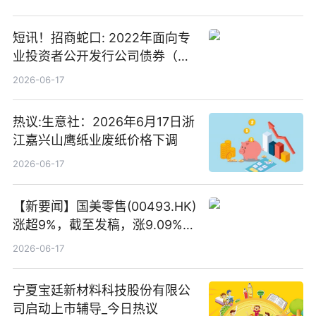
短讯！招商蛇口: 2022年面向专
业投资者公开发行公司债券（第
二期）（品种二）2026年付息公
2026-06-17
告
热议:生意社：2026年6月17日浙
江嘉兴山鹰纸业废纸价格下调
2026-06-17
【新要闻】国美零售(00493.HK)
涨超9%，截至发稿，涨9.09%，
报0.012港元，成交额37.26万港
2026-06-17
元
宁夏宝廷新材料科技股份有限公
司启动上市辅导_今日热议