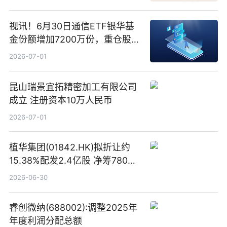
视讯！6月30日通信ETF银华基
金份额增加7200万份，重仓股新
易盛、中际旭创、立讯精密
2026-07-01
昆山瑞景宜拓精密加工有限公司
成立 注册资本10万人民币
2026-07-01
植华集团(01842.HK)拟折让约
15.38%配发2.4亿股 净筹780万
港元
2026-06-30
睿创微纳(688002):调整2025年
年度利润分配总额