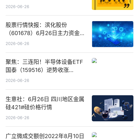
2026-06-26
股票行情快报：滨化股份
（601678）6月26日主力资金净
卖出5964.34万元
2026-06-26
聚焦：三连阳！半导体设备ETF
国泰（159516）逆势收涨
3.5%，近10日累计净流入超65
2026-06-26
亿元
生意社：6月26日 四川地区金属
硅421#硅价格行情
2026-06-26
广立微成交额创2022年8月10日