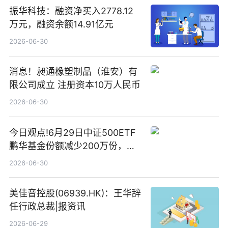
振华科技：融资净买入2778.12
万元，融资余额14.91亿元
2026-06-30
消息！昶通橡塑制品（淮安）有
限公司成立 注册资本10万人民币
2026-06-30
今日观点!6月29日中证500ETF
鹏华基金份额减少200万份，重
仓股亨通光电、赤峰黄金、佰维
2026-06-30
存储
美佳音控股(06939.HK)：王华辞
任行政总裁|报资讯
2026-06-29