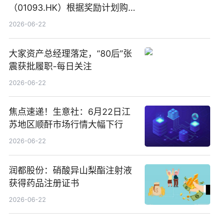
（01093.HK）根据奖励计划购
回580万股
2026-06-22
大家资产总经理落定，“80后”张
震获批履职-每日关注
2026-06-22
焦点速递！生意社：6月22日江
苏地区顺酐市场行情大幅下行
2026-06-22
润都股份：硝酸异山梨酯注射液
获得药品注册证书
2026-06-22