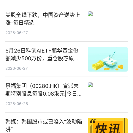
美股全线下跌，中国资产逆势上
涨-每日精选
2026-06-27
6月26日科创AIETF鹏华基金份
额减少500万份，重仓股芯原股
份、寒武纪、澜起科技 观速讯
2026-06-27
景福集团（00280.HK）宣派末
期特别股息每股0.08港元|今日快
看
2026-06-26
韩媒：韩国股市或已陷入“波动陷
阱”