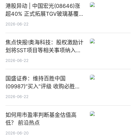
港股异动 | 中国宏光(08646)涨
超40% 正式拓展TGV玻璃基覆铜
板新材料业务
2026-06-22
焦点快报!奥海科技：股权激励计
划将SST项目等相关事项纳入专
项业务发展考核指标
2026-06-22
国盛证券：维持百胜中国
(09987)“买入”评级 收购必胜客
中国增厚利润加速成长 信息
2026-06-22
如何用市盈率判断基金估值高
低？ 前沿热点
2026-06-20