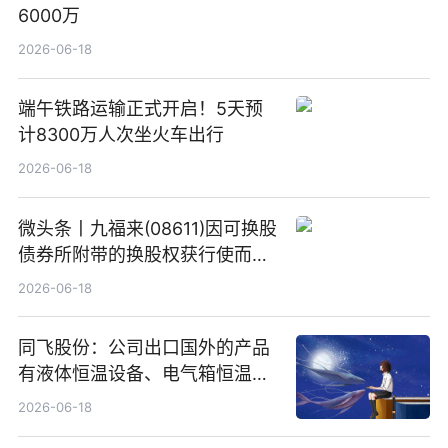
6000万
2026-06-18
端午铁路运输正式开启！5天预
计8300万人次坐火车出行
2026-06-18
微头条丨九福来(08611)因可换股
债券所附带的换股权获行使而发
行5200万股
2026-06-18
同飞股份：公司出口国外的产品
有液体恒温设备、电气箱恒温装
置、纯水冷却单元和特种换热器
2026-06-18