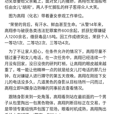
功奖章要给父亲戴上，面对女儿的撒娇，高翔也宠溺般地
任由女儿“胡闹”，两人手忙脚乱的样子惹得众人大笑。
图为高翔（化名）带着妻女参观工作单位。
“荣誉的背后，有汗水、鲜血甚至生命。”从警14年来，
高翔参与破获各类违法犯罪案件600余起，抓获犯罪嫌疑
人1200余名，缴获毒品1.5吨。因工作成绩突出，荣获个人
一等功1次、二等功2次、三等功4次。
为了不让家人担心，在条件允许的情况下，高翔尽量不
错过妻子和女儿电话，在一次任务中，高翔已经连续一个
月没有回家，没日没夜的研判盯梢，让高翔的眼皮越来越
重了，唯一能让他精神一点的就是给女儿打电话的那几分
钟，在对嫌疑人进行蹲守的第五天夜晚，高翔在刚挂下女
儿的电话没多久，几道黑色的身影从目标场所一闪而过，
高翔立即叫醒身边熟睡的同事前去查看情况。
跟随身影来到一处角落，高翔看到站在最前面的一个男
子从包里掏出一包黑色物体，高翔判断目标正在交易，于
是带领专案组悄声包围了现场，眼看时机成熟，高翔掏出