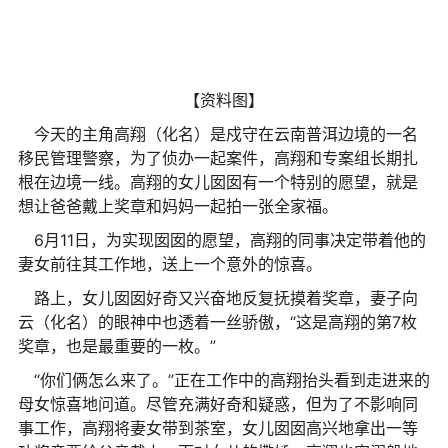
【资料图】
今天的主角高翔（化名）是戍守在云南普洱边境的一名
移民管理警察，为了侦办一起案件，高翔和专案组长期扎
根在边境一线。高翔的女儿囡囡有一个特别的愿望，就是
想让爸爸戴上奖章和妈妈一起拍一张全家福。
6月11日，为实现囡囡的愿望，高翔的同事决定带着他的
妻女前往其工作地，送上一个意外的惊喜。
路上，女儿囡囡好奇又兴奋地反复抚摸着奖章，妻子向
云（化名）的眼神中也透着一丝骄傲，“这是高翔的第7枚
奖章，也是最重要的一枚。”
“你们俩怎么来了。”正在工作中的高翔抬头看到走进来的
母女惊喜地问道。尽管充满好奇和疑惑，但为了不影响同
事工作，高翔将妻女带到茶室，女儿囡囡高兴地拿出一等