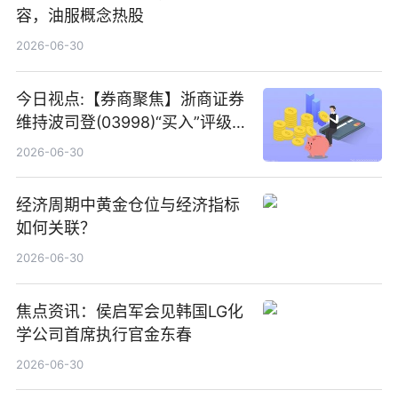
容，油服概念热股
2026-06-30
今日视点:【券商聚焦】浙商证券
维持波司登(03998)“买入”评级
指其业绩高质量稳增长
2026-06-30
经济周期中黄金仓位与经济指标
如何关联？
2026-06-30
焦点资讯：侯启军会见韩国LG化
学公司首席执行官金东春
2026-06-30