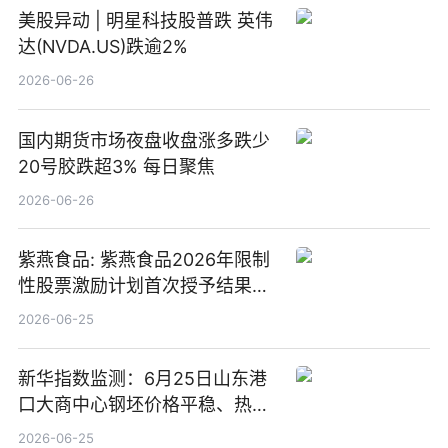
美股异动 | 明星科技股普跌 英伟
达(NVDA.US)跌逾2%
2026-06-26
国内期货市场夜盘收盘涨多跌少
20号胶跌超3% 每日聚焦
2026-06-26
紫燕食品: 紫燕食品2026年限制
性股票激励计划首次授予结果公
告-微资讯
2026-06-25
新华指数监测：6月25日山东港
口大商中心钢坯价格平稳、热轧
C料价格微幅下跌
2026-06-25