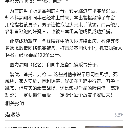
手枪大声喊道：“警察，别动！”
为首的男子听见高翔的声音，转身跳进车里准备逃离，
却不料高翔和同事已经冲上前来，拿出警棍敲碎了车窗，
用枪指着该男子，男子连忙抱起头来束手就擒，而其他几
名准备逃跑的嫌疑人，也被专案组其他成员成功抓捕。
此案成功斩获一条藏匿在中缅边境连接重庆、福建等多
省跨境贩毒网络犯罪链条，打击涉案团伙4个，抓获嫌疑人
14名，缴获毒品100余公斤。
图为高翔（化名）和同事准备抓捕贩毒分子。
潜伏、追捕、刀枪……这些对他来说早已司空见惯。死亡
威胁，家人安危，巨利诱惑，犹如在黑暗中行走、刀尖上
跳舞，但真实的缉毒战场，远比影视作品凶险百倍。高翔
却说：一定要抓住毒贩！一定要让每个战友平安归来！
相关报道
婚姻法
更多