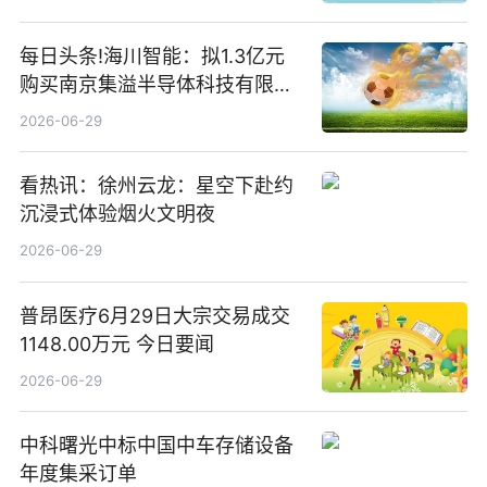
每日头条!海川智能：拟1.3亿元
购买南京集溢半导体科技有限公
司15.3%股权
2026-06-29
看热讯：徐州云龙：星空下赴约
沉浸式体验烟火文明夜
2026-06-29
普昂医疗6月29日大宗交易成交
1148.00万元 今日要闻
2026-06-29
中科曙光中标中国中车存储设备
年度集采订单