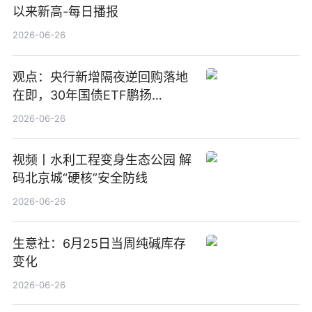
以来新高-每日播报
2026-06-26
观点：央行新增隔夜逆回购落地
在即，30年国债ETF鹏扬
(511090) 盘中小幅上涨
2026-06-26
视频丨水利工程变身生态公园 解
码北京城“硬核”安全防线
2026-06-26
生意社：6月25日当周纯碱库存
变化
2026-06-26