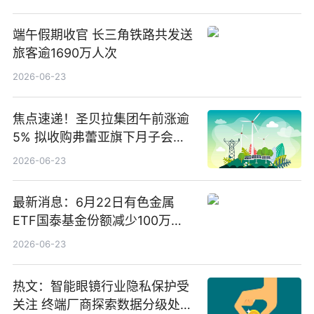
端午假期收官 长三角铁路共发送
旅客逾1690万人次
2026-06-23
焦点速递！圣贝拉集团午前涨逾
5% 拟收购弗蕾亚旗下月子会所
业务少数股权
2026-06-23
最新消息：6月22日有色金属
ETF国泰基金份额减少100万
份，重仓股紫金矿业、洛阳钼
2026-06-23
业、北方稀土
热文：智能眼镜行业隐私保护受
关注 终端厂商探索数据分级处理