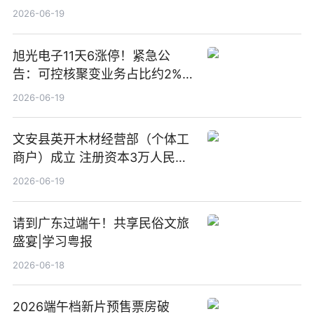
2026-06-19
旭光电子11天6涨停！紧急公
告：可控核聚变业务占比约2%！
前沿热点
2026-06-19
文安县英开木材经营部（个体工
商户）成立 注册资本3万人民币
新要闻
2026-06-19
请到广东过端午！共享民俗文旅
盛宴|学习粤报
2026-06-18
2026端午档新片预售票房破