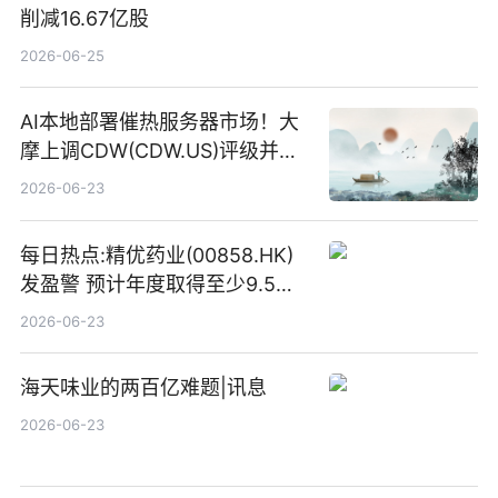
削减16.67亿股
2026-06-25
AI本地部署催热服务器市场！大
摩上调CDW(CDW.US)评级并看
高IBM(IBM.US)戴尔(DELL.US)
2026-06-23
目标价
每日热点:精优药业(00858.HK)
发盈警 预计年度取得至少9.5亿
港元的亏损 同比盈转亏
2026-06-23
海天味业的两百亿难题|讯息
2026-06-23