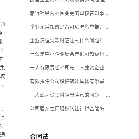
对隐形债务问题应该如何解决？
旅行社经营范围变更的审核告知事项
通
旅游业的发展现状和趋势
企业无常加班是否可以匿名举报？强
要
制加班公司没有加班费怎么办？
企业清理欠款时应注意什么问题？企
求
上
业短期借款需要注意哪些事项？
什么是中小企业集合票据和超级短期
进
融资券？一起来了解一下吧！
一人有限责任公司与个人独资企业的
集
权
区别 这些知识你都知道吗？
有限责任公司股权转让具体有哪些形
良
式？来了解下这五种形式
一人公司设立时应当注意的问题 一
人公司的特征
公司股东之间股权转让计税基础怎么
其
监
确认？公司股东之间的股权转让要符
以
通
合什么要件？
合同法