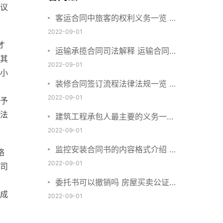
议
客运合同中旅客的权利义务一览 主
要包括这些内容
2022-09-01
才
运输承揽合同司法解释 运输合同中
其
承运人的义务有哪些
2022-09-01
小
装修合同签订流程法律法规一览 律
，
师解答
2022-09-01
予
法
建筑工程承包人最主要的义务一览
承包合同内容介绍
2022-09-01
监控安装合同书的内容格式介绍 一
络
般包括这些条款
2022-09-01
司
委托书可以撤销吗 房屋买卖公证可
成
否撤销
2022-09-01