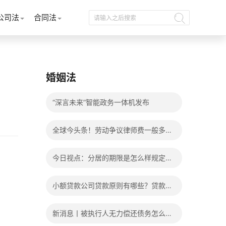
公司法
合同法
婚姻法
“深言未来”智能政务一体机发布
全球今头条！劳动争议律师费一般多少
钱？发生劳动争议如何算工资？
今日视点：分居的期限是怎么样规定
的？写分居协议如何才能有效？
小额贷款公司贷款原则有哪些？贷款不
还有什么后果？
新消息丨被执行人无力偿还债务怎么