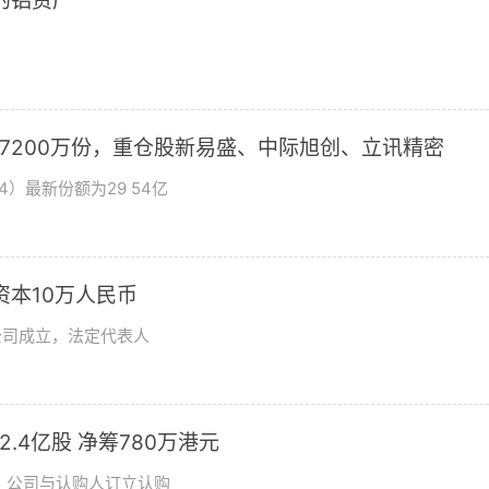
2的铝资产
加7200万份，重仓股新易盛、中际旭创、立讯精密
4）最新份额为29 54亿
资本10万人民币
公司成立，法定代表人
发2.4亿股 净筹780万港元
日，公司与认购人订立认购