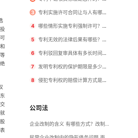
请不同类型的专利所需要的钱不同
3
专利实施许可合同让与人有哪些
选
主要义务？专利实施许可合同与专利
4
哪些情形实施专利强制许可？专
投
可
许可合同有什么区别？
利强制许可的前提条件是什么？
5
专利无效的法律后果有哪些？专
和
利的无效情形有哪些？
6
专利驳回复审具体有多长时间？
等
绝
哪些情况下专利申请可能被驳回？
7
发明专利权的保护期限是多少
年？非专利发明人是否有专利申请
8
侵犯专利权的赔偿计算方式是什
议
权？
么？侵犯专利权的诉讼时效为多长时
东
交
间？
公司法
就
股
企业改制的含义 有哪些方式？改制
表
后国企员工属于什么性质？
民营企业改制中的隐形债务问题 面