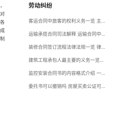
劳动纠纷
，
对
客运合同中旅客的权利义务一览 主
各
成
要包括这些内容
运输承揽合同司法解释 运输合同中
制
承运人的义务有哪些
装修合同签订流程法律法规一览 律
师解答
建筑工程承包人最主要的义务一览
承包合同内容介绍
监控安装合同书的内容格式介绍 一
般包括这些条款
委托书可以撤销吗 房屋买卖公证可
否撤销