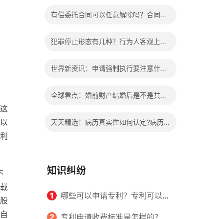
办?被执行人信息多久可以消除?
有偿委托合同可以任意解除吗？合同无
效的处理看这里|热门看点
犯罪停止形态有几种？行为人客观上实
施了中止犯罪的行为指的是什么？
世界新资讯：申请强制执行要注意什么
申请法院强制执行的费用由谁出？
全球看点：婚前财产结婚后是不是共同
这
财产？婚前财产婚后产生的收益如何分
以
天天精选！病历真实性如何认定?病历
割？
利
书写规范是怎样的？
知识纠纷
不
载
1
哪些可以申请专利？专利可以同
股
自
时多个人一起申请吗？
2
专利申请收费标准是怎样的？申