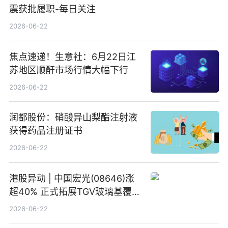
震获批履职-每日关注
2026-06-22
焦点速递！生意社：6月22日江
苏地区顺酐市场行情大幅下行
2026-06-22
润都股份：硝酸异山梨酯注射液
获得药品注册证书
2026-06-22
港股异动 | 中国宏光(08646)涨
超40% 正式拓展TGV玻璃基覆铜
板新材料业务
2026-06-22