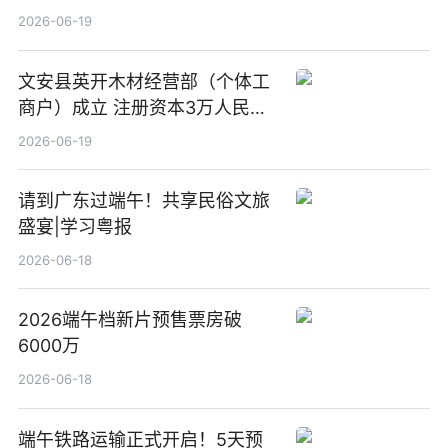
前沿热点
2026-06-19
文安县英开木材经营部（个体工
商户）成立 注册资本3万人民币
新要闻
2026-06-19
请到广东过端午！共享民俗文旅
盛宴|学习粤报
2026-06-18
2026端午档新片预售票房破
6000万
2026-06-18
端午铁路运输正式开启！5天预