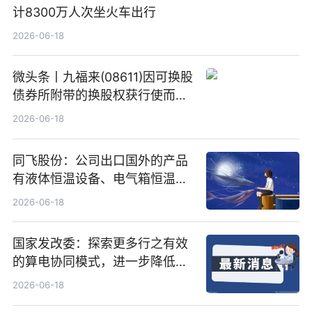
计8300万人次坐火车出行
2026-06-18
微头条丨九福来(08611)因可换股
债券所附带的换股权获行使而发
行5200万股
2026-06-18
同飞股份：公司出口国外的产品
有液体恒温设备、电气箱恒温装
置、纯水冷却单元和特种换热器
2026-06-18
国家发改委：探索更多行之有效
的算电协同模式，进一步降低网
络传输时延_最资讯
2026-06-18