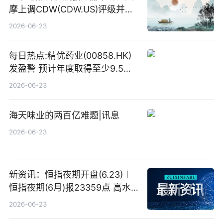
摩上调CDW(CDW.US)评级并看
高IBM(IBM.US)戴尔(DELL.US)
2026-06-23
目标价
每日热点:精优药业(00858.HK)
发盈警 预计年度取得至少9.5亿
港元的亏损 同比盈转亏
2026-06-23
海天味业的两百亿难题|讯息
2026-06-23
新资讯：恒指夜期开盘(6.23)︱
恒指夜期(6月)报23359点 高水
23点
2026-06-23