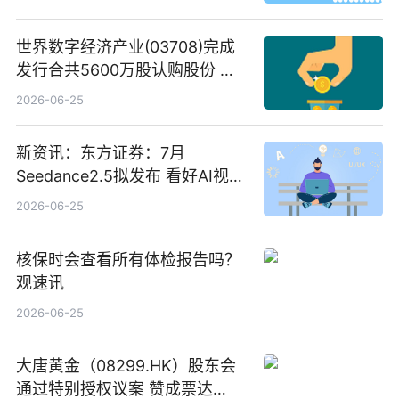
世界数字经济产业(03708)完成
发行合共5600万股认购股份 净
筹约1007万港元 独家焦点
2026-06-25
新资讯：东方证券：7月
Seedance2.5拟发布 看好AI视频
创作工作流进一步提效
2026-06-25
核保时会查看所有体检报告吗？
观速讯
2026-06-25
大唐黄金（08299.HK）股东会
通过特别授权议案 赞成票达