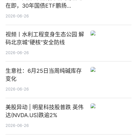
在即，30年国债ETF鹏扬
(511090) 盘中小幅上涨
2026-06-26
视频丨水利工程变身生态公园 解
码北京城“硬核”安全防线
2026-06-26
生意社：6月25日当周纯碱库存
变化
2026-06-26
美股异动 | 明星科技股普跌 英伟
达(NVDA.US)跌逾2%
2026-06-26