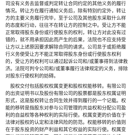
司没有义务去监督或判定转让合同约定的其他义务的履行
情况。转让方在履行通知义务后，除有特别约定外，转让
方的主要义务履行完毕，至于公司及其他股东采取什么样
的态度和行动，往往不在转让方的控制之中。受让方不能
正常取得股东身份或行使股东的权利，转让方对此没有过
错的，就不用承担因此而产生的后果，法院也不应支持受
让方以上述原因要求解除合同的请求。公司怠于或拒绝履
行义务使受让方不能正常取得股东身份或行使股东权利
的，受让方的权利可以通过起诉公司和/或董事得到法律救
济。法院可判令公司和/或董事履行法律规定的义务，排除
对股东行使权利的妨碍。
股权交付包括股权权属变更和股权权能移转。有限公司
的出资证明书以及股份有限公司的股票都是股东权属证明
形式，这是股权转让合同生效并得到履行的一个记载。权
能的移转是指股东对参与公司管理的共益权和分配公司盈
利的自益权等各种权利的实际行使。权属变更的价值在于
法律对股权的认定和法律风险的防范。权能移转的价值则
在于股东投资的财产利益和其它权益的实际行使。权属变