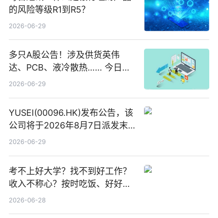
的风险等级R1到R5？
2026-06-29
多只A股公告！涉及供货英伟
达、PCB、液冷散热…… 今日快
讯
2026-06-29
YUSEI(00096.HK)发布公告，该
公司将于2026年8月7日派发末
期股息每股人民币0.013元 每日
2026-06-29
焦点
考不上好大学？找不到好工作？
收入不称心？按时吃饭、好好睡
觉
2026-06-28