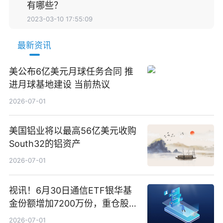
有哪些？
2023-03-10 17:55:09
最新资讯
美公布6亿美元月球任务合同 推
进月球基地建设 当前热议
2026-07-01
美国铝业将以最高56亿美元收购
South32的铝资产
2026-07-01
视讯！6月30日通信ETF银华基
金份额增加7200万份，重仓股新
易盛、中际旭创、立讯精密
2026-07-01