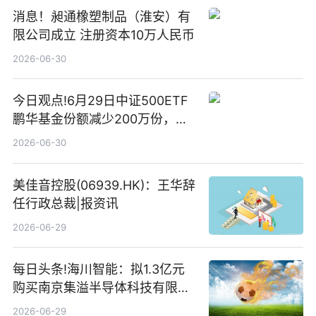
消息！昶通橡塑制品（淮安）有
限公司成立 注册资本10万人民币
2026-06-30
今日观点!6月29日中证500ETF
鹏华基金份额减少200万份，重
仓股亨通光电、赤峰黄金、佰维
2026-06-30
存储
美佳音控股(06939.HK)：王华辞
任行政总裁|报资讯
2026-06-29
每日头条!海川智能：拟1.3亿元
购买南京集溢半导体科技有限公
司15.3%股权
2026-06-29