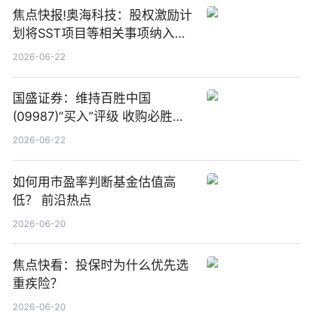
焦点快报!奥海科技：股权激励计
划将SST项目等相关事项纳入专
项业务发展考核指标
2026-06-22
国盛证券：维持百胜中国
(09987)“买入”评级 收购必胜客
中国增厚利润加速成长 信息
2026-06-22
如何用市盈率判断基金估值高
低？ 前沿热点
2026-06-20
焦点快看：投保时为什么优先选
重疾险？
2026-06-20