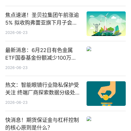
焦点速递！圣贝拉集团午前涨逾
5% 拟收购弗蕾亚旗下月子会所
业务少数股权
2026-06-23
最新消息：6月22日有色金属
ETF国泰基金份额减少100万
份，重仓股紫金矿业、洛阳钼
2026-06-23
业、北方稀土
热文：智能眼镜行业隐私保护受
关注 终端厂商探索数据分级处理
等方案
2026-06-23
快消息！期货保证金与杠杆控制
的核心原则是什么？