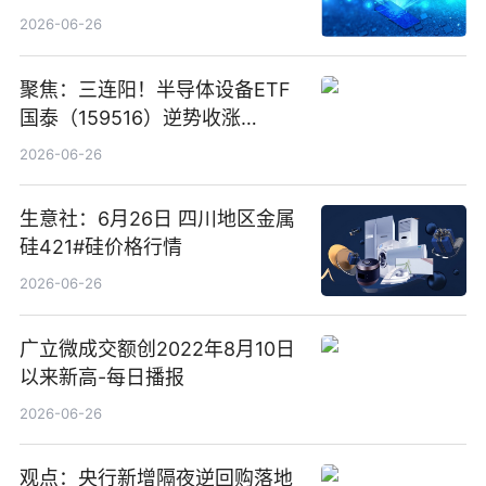
卖出5964.34万元
2026-06-26
聚焦：三连阳！半导体设备ETF
国泰（159516）逆势收涨
3.5%，近10日累计净流入超65
2026-06-26
亿元
生意社：6月26日 四川地区金属
硅421#硅价格行情
2026-06-26
广立微成交额创2022年8月10日
以来新高-每日播报
2026-06-26
观点：央行新增隔夜逆回购落地