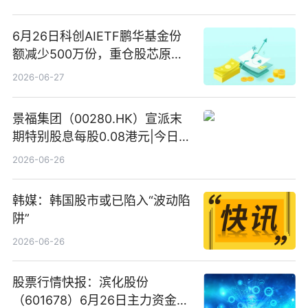
6月26日科创AIETF鹏华基金份
额减少500万份，重仓股芯原股
份、寒武纪、澜起科技 观速讯
2026-06-27
景福集团（00280.HK）宣派末
期特别股息每股0.08港元|今日快
看
2026-06-26
韩媒：韩国股市或已陷入“波动陷
阱”
2026-06-26
股票行情快报：滨化股份
（601678）6月26日主力资金净