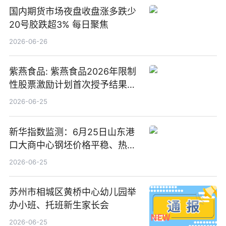
国内期货市场夜盘收盘涨多跌少
20号胶跌超3% 每日聚焦
2026-06-26
紫燕食品: 紫燕食品2026年限制
性股票激励计划首次授予结果公
告-微资讯
2026-06-25
新华指数监测：6月25日山东港
口大商中心钢坯价格平稳、热轧
C料价格微幅下跌
2026-06-25
苏州市相城区黄桥中心幼儿园举
办小班、托班新生家长会
2026-06-25