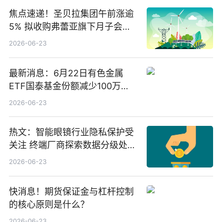
焦点速递！圣贝拉集团午前涨逾
5% 拟收购弗蕾亚旗下月子会所
业务少数股权
2026-06-23
最新消息：6月22日有色金属
ETF国泰基金份额减少100万
份，重仓股紫金矿业、洛阳钼
2026-06-23
业、北方稀土
热文：智能眼镜行业隐私保护受
关注 终端厂商探索数据分级处理
等方案
2026-06-23
快消息！期货保证金与杠杆控制
的核心原则是什么？
2026-06-23