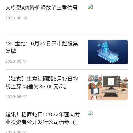
大模型API降价释放了三重信号
2026-06-18
*ST金比：6月22日开市起股票
复牌
2026-06-17
【独家】生意社硼酸6月17日均
线上穿 均差为35.00元/吨
2026-06-17
短讯！招商蛇口: 2022年面向专
业投资者公开发行公司债券（第
二期）（品种二）2026年付息公
2026-06-17