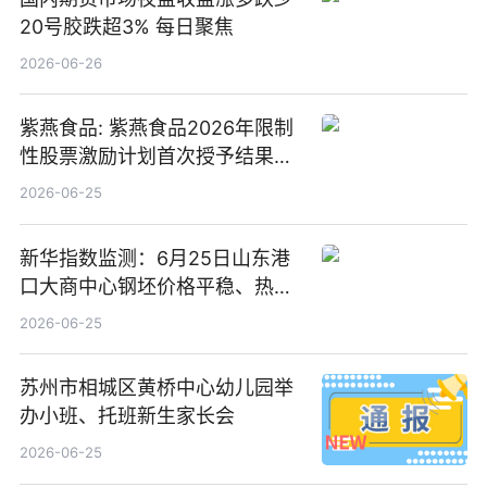
20号胶跌超3% 每日聚焦
2026-06-26
紫燕食品: 紫燕食品2026年限制
性股票激励计划首次授予结果公
告-微资讯
2026-06-25
新华指数监测：6月25日山东港
口大商中心钢坯价格平稳、热轧
C料价格微幅下跌
2026-06-25
苏州市相城区黄桥中心幼儿园举
办小班、托班新生家长会
2026-06-25