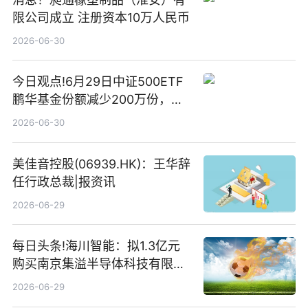
限公司成立 注册资本10万人民币
2026-06-30
今日观点!6月29日中证500ETF
鹏华基金份额减少200万份，重
仓股亨通光电、赤峰黄金、佰维
2026-06-30
存储
美佳音控股(06939.HK)：王华辞
任行政总裁|报资讯
2026-06-29
每日头条!海川智能：拟1.3亿元
购买南京集溢半导体科技有限公
司15.3%股权
2026-06-29