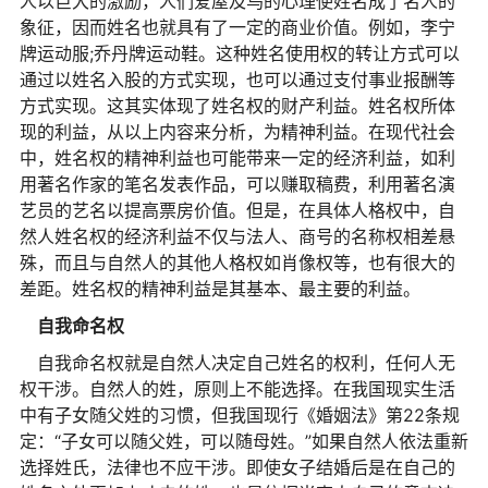
人以巨大的激励，人们爱屋及乌的心理使姓名成了名人的
象征，因而姓名也就具有了一定的商业价值。例如，李宁
牌运动服;乔丹牌运动鞋。这种姓名使用权的转让方式可以
通过以姓名入股的方式实现，也可以通过支付事业报酬等
方式实现。这其实体现了姓名权的财产利益。姓名权所体
现的利益，从以上内容来分析，为精神利益。在现代社会
中，姓名权的精神利益也可能带来一定的经济利益，如利
用著名作家的笔名发表作品，可以赚取稿费，利用著名演
艺员的艺名以提高票房价值。但是，在具体人格权中，自
然人姓名权的经济利益不仅与法人、商号的名称权相差悬
殊，而且与自然人的其他人格权如肖像权等，也有很大的
差距。姓名权的精神利益是其基本、最主要的利益。
自我命名权
自我命名权就是自然人决定自己姓名的权利，任何人无
权干涉。自然人的姓，原则上不能选择。在我国现实生活
中有子女随父姓的习惯，但我国现行《婚姻法》第22条规
定：“子女可以随父姓，可以随母姓。”如果自然人依法重新
选择姓氏，法律也不应干涉。即使女子结婚后是在自己的