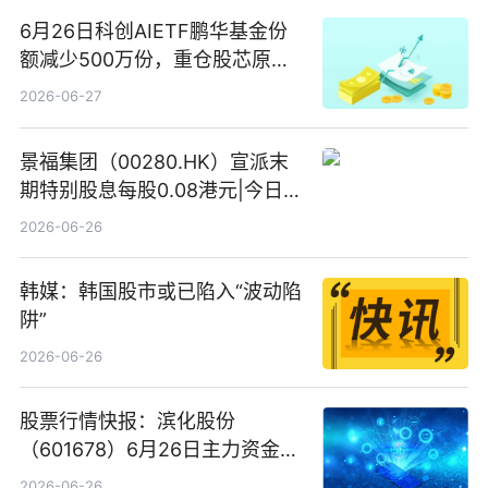
6月26日科创AIETF鹏华基金份
额减少500万份，重仓股芯原股
份、寒武纪、澜起科技 观速讯
2026-06-27
景福集团（00280.HK）宣派末
期特别股息每股0.08港元|今日快
看
2026-06-26
韩媒：韩国股市或已陷入“波动陷
阱”
2026-06-26
股票行情快报：滨化股份
（601678）6月26日主力资金净
卖出5964.34万元
2026-06-26