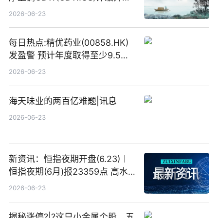
高IBM(IBM.US)戴尔(DELL.US)
2026-06-23
目标价
每日热点:精优药业(00858.HK)
发盈警 预计年度取得至少9.5亿
港元的亏损 同比盈转亏
2026-06-23
海天味业的两百亿难题|讯息
2026-06-23
新资讯：恒指夜期开盘(6.23)︱
恒指夜期(6月)报23359点 高水
23点
2026-06-23
揭秘涨停?|?这只小金属个股，五