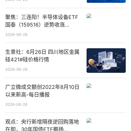
聚焦：三连阳！半导体设备ETF
国泰（159516）逆势收涨
3.5%，近10日累计净流入超65
2026-06-26
亿元
生意社：6月26日 四川地区金属
硅421#硅价格行情
2026-06-26
广立微成交额创2022年8月10日
以来新高-每日播报
2026-06-26
观点：央行新增隔夜逆回购落地
在即，30年国债ETF鹏扬