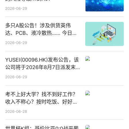
2026-06-29
多只A股公告！涉及供货英伟
达、PCB、液冷散热…… 今日快
讯
2026-06-29
YUSEI(00096.HK)发布公告，该
公司将于2026年8月7日派发末
期股息每股人民币0.013元 每日
2026-06-29
焦点
考不上好大学？找不到好工作？
收入不称心？按时吃饭、好好睡
觉
2026-06-28
世界杯K组：哥伦比亚0:0战平葡