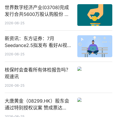
世界数字经济产业(03708)完成
发行合共5600万股认购股份 净
筹约1007万港元 独家焦点
2026-06-25
新资讯：东方证券：7月
Seedance2.5拟发布 看好AI视频
创作工作流进一步提效
2026-06-25
核保时会查看所有体检报告吗？
观速讯
2026-06-25
大唐黄金（08299.HK）股东会
通过特别授权议案 赞成票达
100%_新动态
2026-06-25