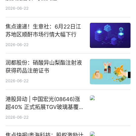
2026-06-22
焦点速递！生意社：6月22日江
苏地区顺酐市场行情大幅下行
2026-06-22
润都股份：硝酸异山梨酯注射液
获得药品注册证书
2026-06-22
港股异动 | 中国宏光(08646)涨
超40% 正式拓展TGV玻璃基覆铜
板新材料业务
2026-06-22
焦点快报!奥海科技：股权激励计