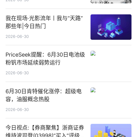
我在现场·光影流年丨我与“天路”
那些年|今日热门
2026-06-30
PriceSeek提醒：6月30日电池级
粉钒市场延续弱势运行
2026-06-30
6月30日肯特催化涨停：超级电
容，油服概念热股
2026-06-30
今日视点:【券商聚焦】浙商证券
维持波司登(03998)“买入”评级