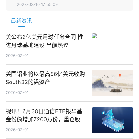
2023-03-10 17:55:09
最新资讯
美公布6亿美元月球任务合同 推
进月球基地建设 当前热议
2026-07-01
美国铝业将以最高56亿美元收购
South32的铝资产
2026-07-01
视讯！6月30日通信ETF银华基
金份额增加7200万份，重仓股新
易盛、中际旭创、立讯精密
2026-07-01