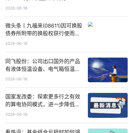
2026-06-18
微头条丨九福来(08611)因可换股
债券所附带的换股权获行使而发
行5200万股
2026-06-18
同飞股份：公司出口国外的产品
有液体恒温设备、电气箱恒温装
置、纯水冷却单元和特种换热器
2026-06-18
国家发改委：探索更多行之有效
的算电协同模式，进一步降低网
络传输时延_最资讯
2026-06-18
看热讯：基金组合亏损时如何调