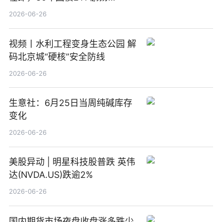
(511090) 盘中小幅上涨
2026-06-26
视频丨水利工程变身生态公园 解
码北京城“硬核”安全防线
2026-06-26
生意社：6月25日当周纯碱库存
变化
2026-06-26
美股异动 | 明星科技股普跌 英伟
达(NVDA.US)跌逾2%
2026-06-26
国内期货市场夜盘收盘涨多跌少