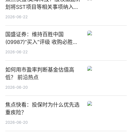
划将SST项目等相关事项纳入专
项业务发展考核指标
2026-06-22
国盛证券：维持百胜中国
(09987)“买入”评级 收购必胜客
中国增厚利润加速成长 信息
2026-06-22
如何用市盈率判断基金估值高
低？ 前沿热点
2026-06-20
焦点快看：投保时为什么优先选
重疾险？
2026-06-20