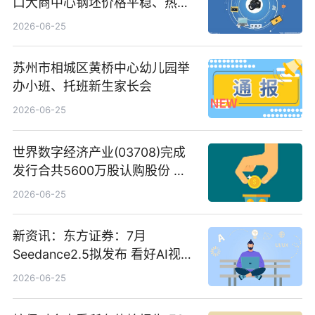
口大商中心钢坯价格平稳、热轧
C料价格微幅下跌
2026-06-25
苏州市相城区黄桥中心幼儿园举
办小班、托班新生家长会
2026-06-25
世界数字经济产业(03708)完成
发行合共5600万股认购股份 净
筹约1007万港元 独家焦点
2026-06-25
新资讯：东方证券：7月
Seedance2.5拟发布 看好AI视频
创作工作流进一步提效
2026-06-25