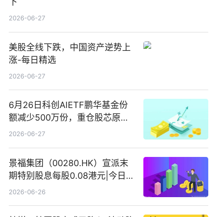
下
2026-06-27
美股全线下跌，中国资产逆势上
涨-每日精选
2026-06-27
6月26日科创AIETF鹏华基金份
额减少500万份，重仓股芯原股
份、寒武纪、澜起科技 观速讯
2026-06-27
景福集团（00280.HK）宣派末
期特别股息每股0.08港元|今日快
看
2026-06-26