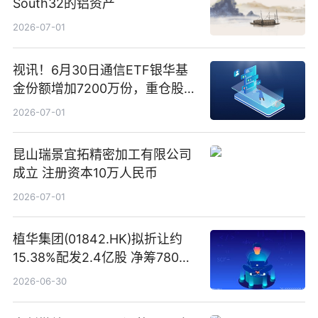
South32的铝资产
2026-07-01
视讯！6月30日通信ETF银华基
金份额增加7200万份，重仓股新
易盛、中际旭创、立讯精密
2026-07-01
昆山瑞景宜拓精密加工有限公司
成立 注册资本10万人民币
2026-07-01
植华集团(01842.HK)拟折让约
15.38%配发2.4亿股 净筹780万
港元
2026-06-30