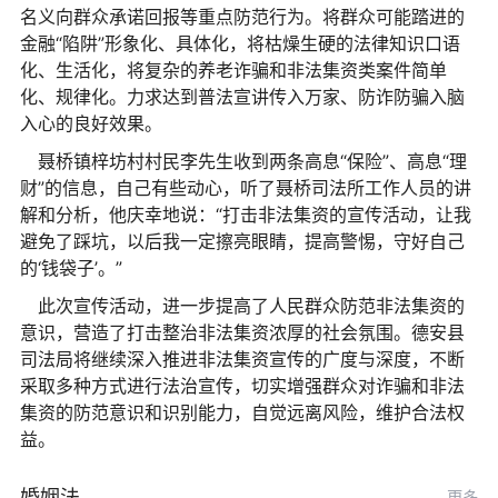
名义向群众承诺回报等重点防范行为。将群众可能踏进的
金融“陷阱”形象化、具体化，将枯燥生硬的法律知识口语
化、生活化，将复杂的养老诈骗和非法集资类案件简单
化、规律化。力求达到普法宣讲传入万家、防诈防骗入脑
入心的良好效果。
聂桥镇梓坊村村民李先生收到两条高息“保险”、高息“理
财”的信息，自己有些动心，听了聂桥司法所工作人员的讲
解和分析，他庆幸地说：“打击非法集资的宣传活动，让我
避免了踩坑，以后我一定擦亮眼睛，提高警惕，守好自己
的‘钱袋子’。”
此次宣传活动，进一步提高了人民群众防范非法集资的
意识，营造了打击整治非法集资浓厚的社会氛围。德安县
司法局将继续深入推进非法集资宣传的广度与深度，不断
采取多种方式进行法治宣传，切实增强群众对诈骗和非法
集资的防范意识和识别能力，自觉远离风险，维护合法权
益。
婚姻法
更多