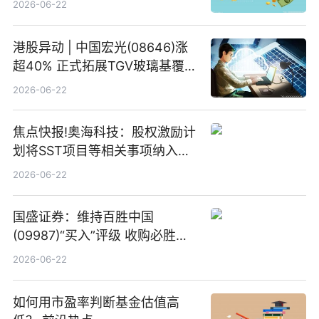
2026-06-22
港股异动 | 中国宏光(08646)涨
超40% 正式拓展TGV玻璃基覆铜
板新材料业务
2026-06-22
焦点快报!奥海科技：股权激励计
划将SST项目等相关事项纳入专
项业务发展考核指标
2026-06-22
国盛证券：维持百胜中国
(09987)“买入”评级 收购必胜客
中国增厚利润加速成长 信息
2026-06-22
如何用市盈率判断基金估值高