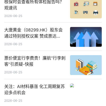
核保时会查看所有体检报告吗？
观速讯
2026-06-25
大唐黄金（08299.HK）股东会
通过特别授权议案 赞成票达
100%_新动态
2026-06-25
票价便宜行李费贵！廉航“行李刺
客”引质疑-快报
2026-06-25
关注：AI材料暴涨 化工周期复苏
迎多点机会
2026-06-25