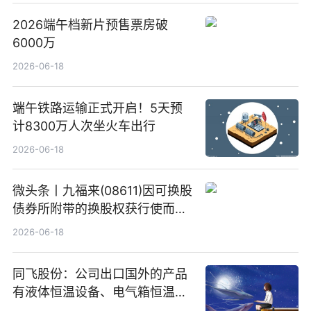
2026端午档新片预售票房破
6000万
2026-06-18
端午铁路运输正式开启！5天预
计8300万人次坐火车出行
2026-06-18
微头条丨九福来(08611)因可换股
债券所附带的换股权获行使而发
行5200万股
2026-06-18
同飞股份：公司出口国外的产品
有液体恒温设备、电气箱恒温装
置、纯水冷却单元和特种换热器