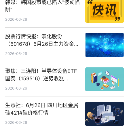
韩媒：韩国股市或已陷入“波动陷
阱”
2026-06-26
股票行情快报：滨化股份
（601678）6月26日主力资金净
卖出5964.34万元
2026-06-26
聚焦：三连阳！半导体设备ETF
国泰（159516）逆势收涨
3.5%，近10日累计净流入超65
2026-06-26
亿元
生意社：6月26日 四川地区金属
硅421#硅价格行情
2026-06-26