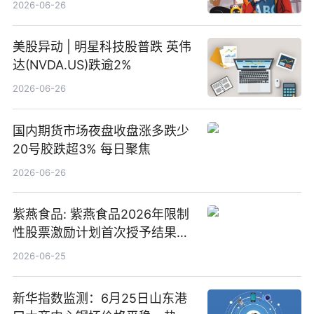
2026-06-26
美股异动 | 明星科技股普跌 英伟
达(NVDA.US)跌逾2%
2026-06-26
国内期货市场夜盘收盘涨多跌少
20号胶跌超3% 每日聚焦
2026-06-26
紫燕食品: 紫燕食品2026年限制
性股票激励计划首次授予结果公
告-微资讯
2026-06-25
新华指数监测：6月25日山东港