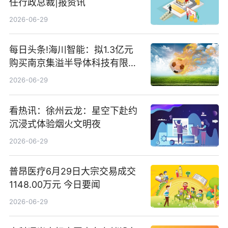
任行政总裁|报资讯
2026-06-29
每日头条!海川智能：拟1.3亿元
购买南京集溢半导体科技有限公
司15.3%股权
2026-06-29
看热讯：徐州云龙：星空下赴约
沉浸式体验烟火文明夜
2026-06-29
普昂医疗6月29日大宗交易成交
1148.00万元 今日要闻
2026-06-29