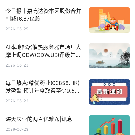
今日报丨嘉高达资本因股份合并
削减16.67亿股
2026-06-25
AI本地部署催热服务器市场！大
摩上调CDW(CDW.US)评级并看
高IBM(IBM.US)戴尔(DELL.US)
2026-06-23
目标价
每日热点:精优药业(00858.HK)
发盈警 预计年度取得至少9.5亿
港元的亏损 同比盈转亏
2026-06-23
海天味业的两百亿难题|讯息
2026-06-23