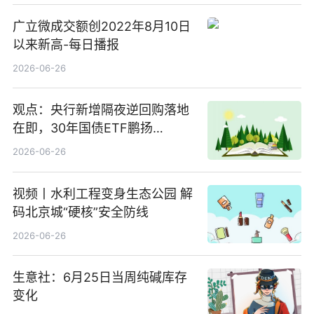
广立微成交额创2022年8月10日
以来新高-每日播报
2026-06-26
观点：央行新增隔夜逆回购落地
在即，30年国债ETF鹏扬
(511090) 盘中小幅上涨
2026-06-26
视频丨水利工程变身生态公园 解
码北京城“硬核”安全防线
2026-06-26
生意社：6月25日当周纯碱库存
变化