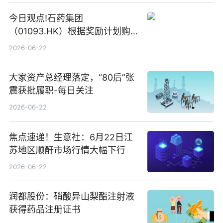
今日观点!石药集团
（01093.HK）根据奖励计划购
回580万股
2026-06-22
大家资产总经理落定，“80后”张
震获批履职-每日关注
2026-06-22
焦点速递！生意社：6月22日江
苏地区顺酐市场行情大幅下行
2026-06-22
润都股份：硝酸异山梨酯注射液
获得药品注册证书