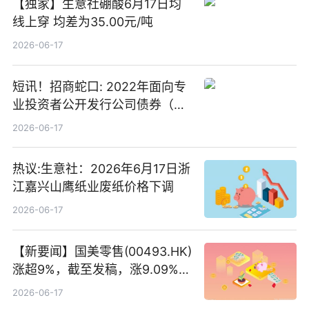
【独家】生意社硼酸6月17日均
线上穿 均差为35.00元/吨
2026-06-17
短讯！招商蛇口: 2022年面向专
业投资者公开发行公司债券（第
二期）（品种二）2026年付息公
2026-06-17
告
热议:生意社：2026年6月17日浙
江嘉兴山鹰纸业废纸价格下调
2026-06-17
【新要闻】国美零售(00493.HK)
涨超9%，截至发稿，涨9.09%，
报0.012港元，成交额37.26万港
2026-06-17
元