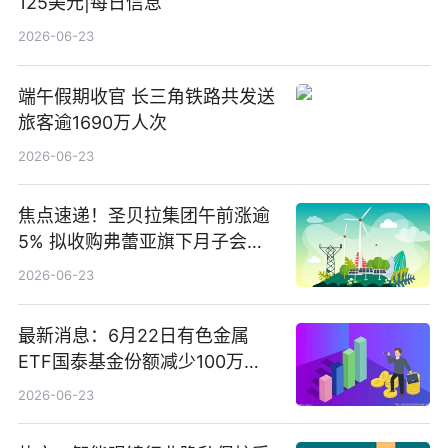
125美元|每日信息
2026-06-23
端午假期收官 长三角铁路共发送
旅客逾1690万人次
2026-06-23
焦点速递！圣贝拉集团午前涨逾
5% 拟收购弗蕾亚旗下月子会所
业务少数股权
2026-06-23
最新消息：6月22日有色金属
ETF国泰基金份额减少100万
份，重仓股紫金矿业、洛阳钼
2026-06-23
业、北方稀土