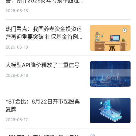
警：预计2026财年亏损不超过
1000万港元
2026-06-18
热门看点：我国养老资金投资运
营再迎重要突破 社保基金首例期
货账户完成开立
2026-06-18
大模型API降价释放了三重信号
2026-06-18
*ST金比：6月22日开市起股票
复牌
2026-06-17