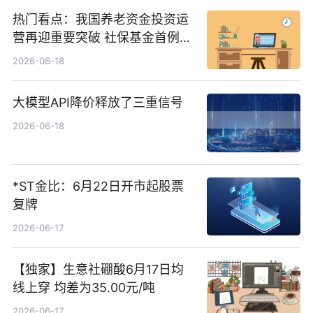
热门看点：我国养老资金投资运
营再迎重要突破 社保基金首例期
货账户完成开立
2026-06-18
大模型API降价释放了三重信号
2026-06-18
*ST金比：6月22日开市起股票
复牌
2026-06-17
【独家】生意社硼酸6月17日均
线上穿 均差为35.00元/吨
2026-06-17