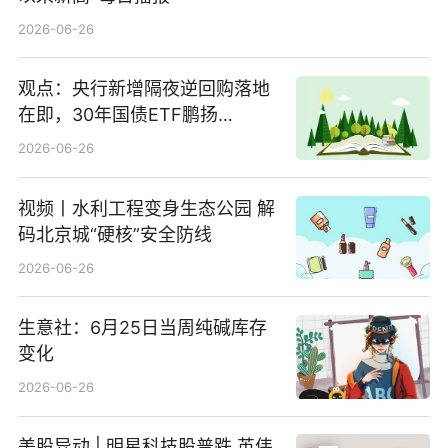
2026-06-26
观点：央行新增隔夜逆回购落地
在即，30年国债ETF鹏扬
(511090) 盘中小幅上涨
2026-06-26
视频丨水利工程变身生态公园 解
码北京城“硬核”安全防线
2026-06-26
生意社：6月25日当周纯碱库存
变化
2026-06-26
美股异动 | 明星科技股普跌 英伟