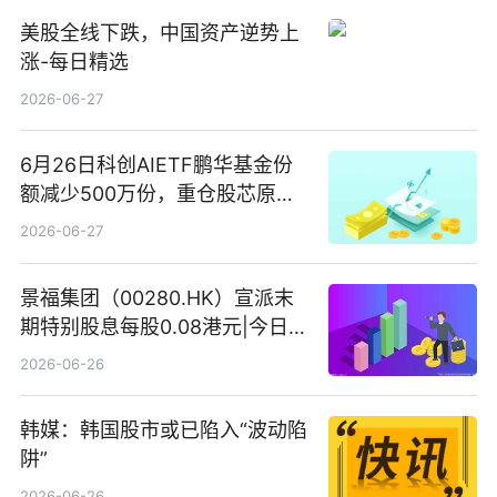
美股全线下跌，中国资产逆势上
涨-每日精选
2026-06-27
6月26日科创AIETF鹏华基金份
额减少500万份，重仓股芯原股
份、寒武纪、澜起科技 观速讯
2026-06-27
景福集团（00280.HK）宣派末
期特别股息每股0.08港元|今日快
看
2026-06-26
韩媒：韩国股市或已陷入“波动陷
阱”
2026-06-26