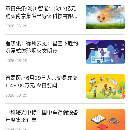
每日头条!海川智能：拟1.3亿元
购买南京集溢半导体科技有限公
司15.3%股权
2026-06-29
看热讯：徐州云龙：星空下赴约
沉浸式体验烟火文明夜
2026-06-29
普昂医疗6月29日大宗交易成交
1148.00万元 今日要闻
2026-06-29
中科曙光中标中国中车存储设备
年度集采订单
2026-06-29