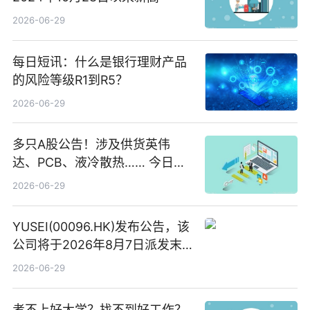
2026-06-29
每日短讯：什么是银行理财产品
的风险等级R1到R5？
2026-06-29
多只A股公告！涉及供货英伟
达、PCB、液冷散热…… 今日快
讯
2026-06-29
YUSEI(00096.HK)发布公告，该
公司将于2026年8月7日派发末
期股息每股人民币0.013元 每日
2026-06-29
焦点
考不上好大学？找不到好工作？