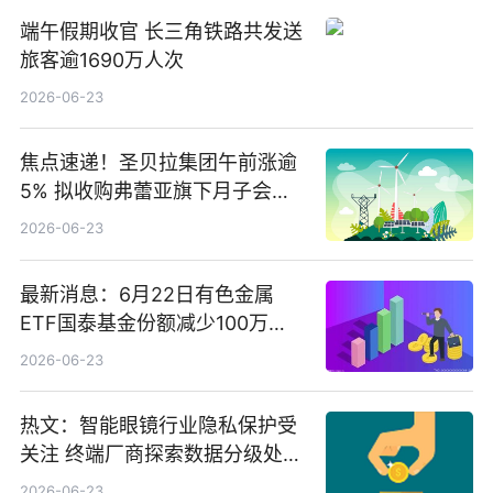
端午假期收官 长三角铁路共发送
旅客逾1690万人次
2026-06-23
焦点速递！圣贝拉集团午前涨逾
5% 拟收购弗蕾亚旗下月子会所
业务少数股权
2026-06-23
最新消息：6月22日有色金属
ETF国泰基金份额减少100万
份，重仓股紫金矿业、洛阳钼
2026-06-23
业、北方稀土
热文：智能眼镜行业隐私保护受
关注 终端厂商探索数据分级处理
等方案
2026-06-23