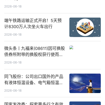
2026-06-18
端午铁路运输正式开启！5天预
计8300万人次坐火车出行
2026-06-18
微头条丨九福来(08611)因可换股
债券所附带的换股权获行使而发
行5200万股
2026-06-18
同飞股份：公司出口国外的产品
有液体恒温设备、电气箱恒温装
置、纯水冷却单元和特种换热器
2026-06-18
国家发改委：探索更多行之有效