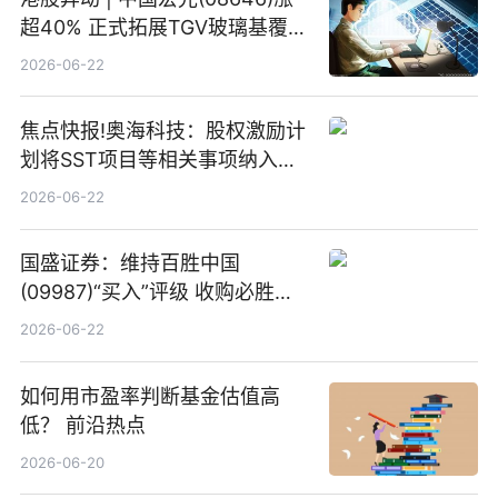
超40% 正式拓展TGV玻璃基覆铜
板新材料业务
2026-06-22
焦点快报!奥海科技：股权激励计
划将SST项目等相关事项纳入专
项业务发展考核指标
2026-06-22
国盛证券：维持百胜中国
(09987)“买入”评级 收购必胜客
中国增厚利润加速成长 信息
2026-06-22
如何用市盈率判断基金估值高
低？ 前沿热点
2026-06-20