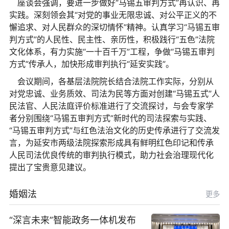
座谈会强调，要进一步做好“马锡五审判方式”再认识、再
实践。深刻领会其“对党的事业无限忠诚、对公平正义的不
懈追求、对人民群众的深切情怀”精神。认真学习“马锡五审
判方式”的人民性、民主性、亲历性，积极践行“五色”法院
文化体系，有力实施“一十百千万”工程，争做“马锡五审判
方式”传承人，加快形成审判执行“延安实践”。
会议期间，各基层法院院长结合法院工作实际，分别从
对党忠诚、业务质效、司法为民等方面对创建“马锡五式”人
民法官、人民法庭评价标准进行了交流探讨，与会专家学
者分别围绕“马锡五审判方式”新时代的司法探索与实践、
“马锡五审判方式”与红色法治文化的历史传承进行了交流发
言，为延安市两级法院探索形成具有鲜明红色印记和传承
人民司法优良传统的审判执行模式，助力社会治理现代化
提出了宝贵意见建议。
婚姻法
更多
“深言未来”智能政务一体机发布