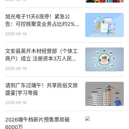
旭光电子11天6涨停！紧急公
告：可控核聚变业务占比约2%！
前沿热点
2026-06-19
文安县英开木材经营部（个体工
商户）成立 注册资本3万人民币
新要闻
2026-06-19
请到广东过端午！共享民俗文旅
盛宴|学习粤报
2026-06-18
2026端午档新片预售票房破
6000万