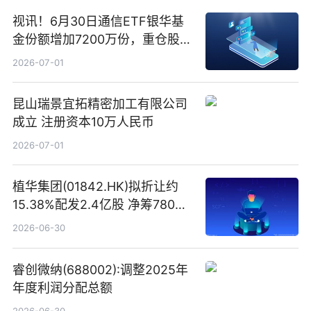
视讯！6月30日通信ETF银华基
金份额增加7200万份，重仓股新
易盛、中际旭创、立讯精密
2026-07-01
昆山瑞景宜拓精密加工有限公司
成立 注册资本10万人民币
2026-07-01
植华集团(01842.HK)拟折让约
15.38%配发2.4亿股 净筹780万
港元
2026-06-30
睿创微纳(688002):调整2025年
年度利润分配总额
2026-06-30