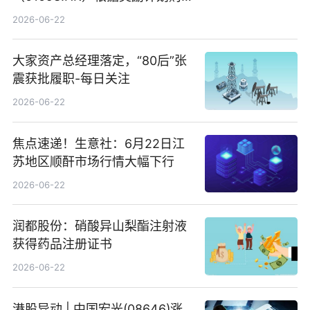
回580万股
2026-06-22
大家资产总经理落定，“80后”张
震获批履职-每日关注
2026-06-22
焦点速递！生意社：6月22日江
苏地区顺酐市场行情大幅下行
2026-06-22
润都股份：硝酸异山梨酯注射液
获得药品注册证书
2026-06-22
港股异动 | 中国宏光(08646)涨