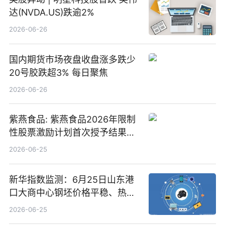
达(NVDA.US)跌逾2%
2026-06-26
国内期货市场夜盘收盘涨多跌少
20号胶跌超3% 每日聚焦
2026-06-26
紫燕食品: 紫燕食品2026年限制
性股票激励计划首次授予结果公
告-微资讯
2026-06-25
新华指数监测：6月25日山东港
口大商中心钢坯价格平稳、热轧
C料价格微幅下跌
2026-06-25