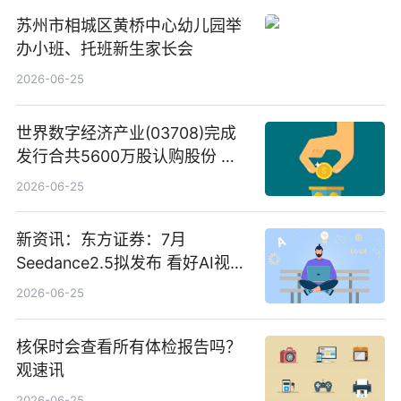
苏州市相城区黄桥中心幼儿园举
办小班、托班新生家长会
2026-06-25
世界数字经济产业(03708)完成
发行合共5600万股认购股份 净
筹约1007万港元 独家焦点
2026-06-25
新资讯：东方证券：7月
Seedance2.5拟发布 看好AI视频
创作工作流进一步提效
2026-06-25
核保时会查看所有体检报告吗？
观速讯
2026-06-25