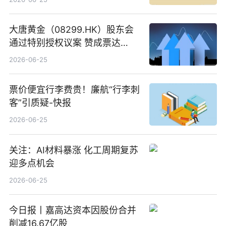
大唐黄金（08299.HK）股东会
通过特别授权议案 赞成票达
100%_新动态
2026-06-25
票价便宜行李费贵！廉航“行李刺
客”引质疑-快报
2026-06-25
关注：AI材料暴涨 化工周期复苏
迎多点机会
2026-06-25
今日报丨嘉高达资本因股份合并
削减16.67亿股