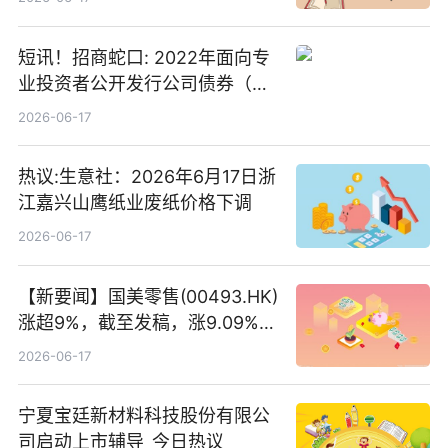
短讯！招商蛇口: 2022年面向专
业投资者公开发行公司债券（第
二期）（品种二）2026年付息公
2026-06-17
告
热议:生意社：2026年6月17日浙
江嘉兴山鹰纸业废纸价格下调
2026-06-17
【新要闻】国美零售(00493.HK)
涨超9%，截至发稿，涨9.09%，
报0.012港元，成交额37.26万港
2026-06-17
元
宁夏宝廷新材料科技股份有限公
司启动上市辅导_今日热议