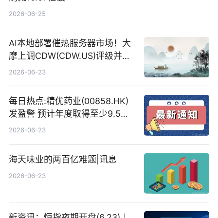
2026-06-25
AI本地部署催热服务器市场！大
摩上调CDW(CDW.US)评级并看
高IBM(IBM.US)戴尔(DELL.US)
2026-06-23
目标价
每日热点:精优药业(00858.HK)
发盈警 预计年度取得至少9.5亿
港元的亏损 同比盈转亏
2026-06-23
海天味业的两百亿难题|讯息
2026-06-23
新资讯：恒指夜期开盘(6.23)︱