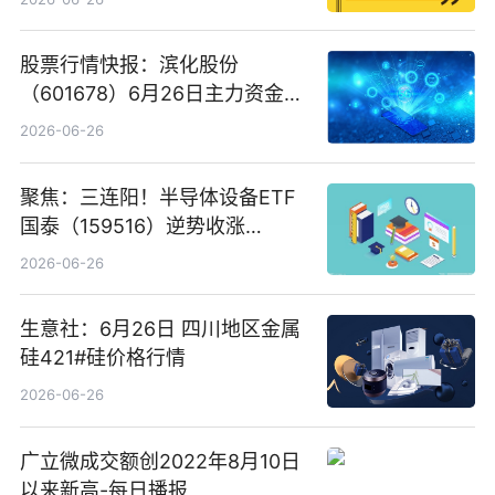
股票行情快报：滨化股份
（601678）6月26日主力资金净
卖出5964.34万元
2026-06-26
聚焦：三连阳！半导体设备ETF
国泰（159516）逆势收涨
3.5%，近10日累计净流入超65
2026-06-26
亿元
生意社：6月26日 四川地区金属
硅421#硅价格行情
2026-06-26
广立微成交额创2022年8月10日
以来新高-每日播报