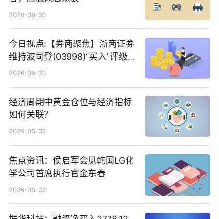
2026-06-30
今日视点:【券商聚焦】浙商证券
维持波司登(03998)“买入”评级
指其业绩高质量稳增长
2026-06-30
经济周期中黄金仓位与经济指标
如何关联？
2026-06-30
焦点资讯：侯启军会见韩国LG化
学公司首席执行官金东春
2026-06-30
振华科技：融资净买入2778.12