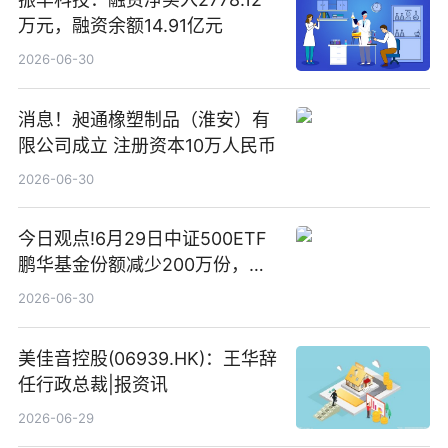
万元，融资余额14.91亿元
2026-06-30
消息！昶通橡塑制品（淮安）有
限公司成立 注册资本10万人民币
2026-06-30
今日观点!6月29日中证500ETF
鹏华基金份额减少200万份，重
仓股亨通光电、赤峰黄金、佰维
2026-06-30
存储
美佳音控股(06939.HK)：王华辞
任行政总裁|报资讯
2026-06-29