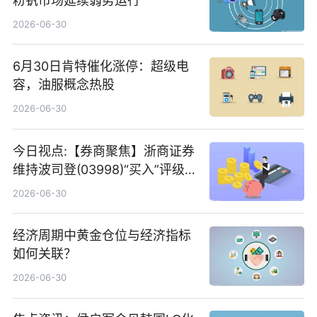
粉钒市场延续弱势运行
2026-06-30
6月30日肯特催化涨停：超级电
容，油服概念热股
2026-06-30
今日视点:【券商聚焦】浙商证券
维持波司登(03998)“买入”评级
指其业绩高质量稳增长
2026-06-30
经济周期中黄金仓位与经济指标
如何关联？
2026-06-30