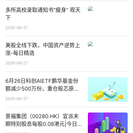
多所高校录取通知书“瘦身” 观天
下
2026-06-27
美股全线下跌，中国资产逆势上
涨-每日精选
2026-06-27
6月26日科创AIETF鹏华基金份
额减少500万份，重仓股芯原股
份、寒武纪、澜起科技 观速讯
2026-06-27
景福集团（00280.HK）宣派末
期特别股息每股0.08港元|今日快
看