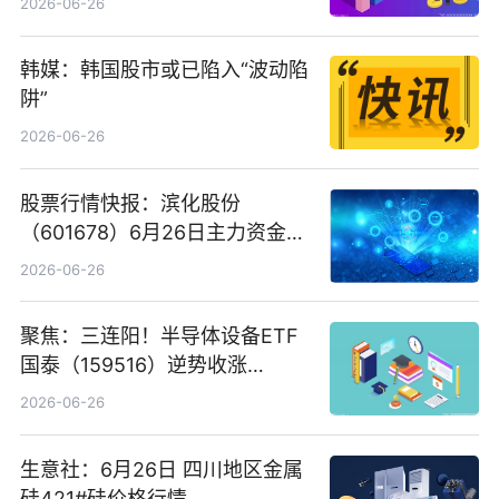
2026-06-26
韩媒：韩国股市或已陷入“波动陷
阱”
2026-06-26
股票行情快报：滨化股份
（601678）6月26日主力资金净
卖出5964.34万元
2026-06-26
聚焦：三连阳！半导体设备ETF
国泰（159516）逆势收涨
3.5%，近10日累计净流入超65
2026-06-26
亿元
生意社：6月26日 四川地区金属
硅421#硅价格行情