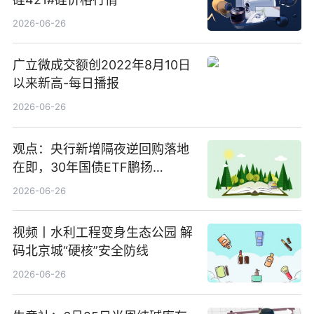
2026-06-26
广立微成交额创2022年8月10日
以来新高-每日播报
2026-06-26
观点：央行新增隔夜逆回购落地
在即，30年国债ETF鹏扬
(511090) 盘中小幅上涨
2026-06-26
视频丨水利工程变身生态公园 解
码北京城“硬核”安全防线
2026-06-26