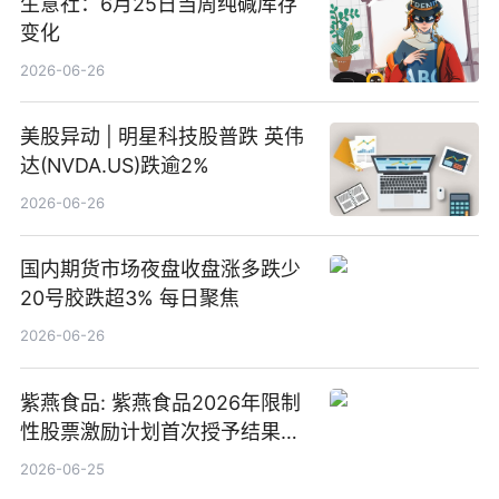
生意社：6月25日当周纯碱库存
变化
2026-06-26
美股异动 | 明星科技股普跌 英伟
达(NVDA.US)跌逾2%
2026-06-26
国内期货市场夜盘收盘涨多跌少
20号胶跌超3% 每日聚焦
2026-06-26
紫燕食品: 紫燕食品2026年限制
性股票激励计划首次授予结果公
告-微资讯
2026-06-25