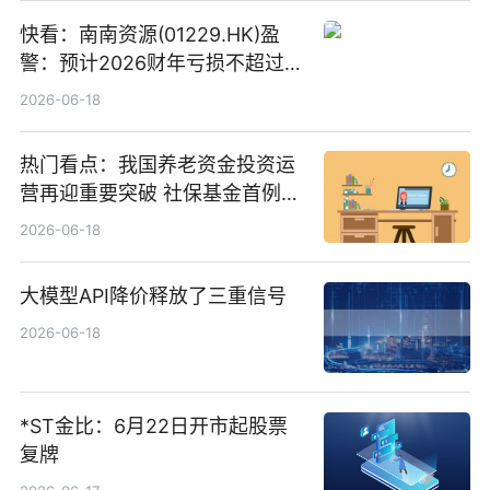
快看：南南资源(01229.HK)盈
警：预计2026财年亏损不超过
1000万港元
2026-06-18
热门看点：我国养老资金投资运
营再迎重要突破 社保基金首例期
货账户完成开立
2026-06-18
大模型API降价释放了三重信号
2026-06-18
*ST金比：6月22日开市起股票
复牌