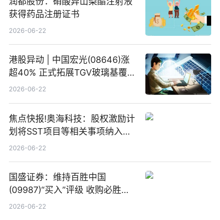
润都股份：硝酸异山梨酯注射液
获得药品注册证书
2026-06-22
港股异动 | 中国宏光(08646)涨
超40% 正式拓展TGV玻璃基覆铜
板新材料业务
2026-06-22
焦点快报!奥海科技：股权激励计
划将SST项目等相关事项纳入专
项业务发展考核指标
2026-06-22
国盛证券：维持百胜中国
(09987)“买入”评级 收购必胜客
中国增厚利润加速成长 信息
2026-06-22