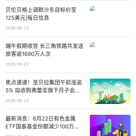
贝伦贝格上调默沙东目标价至
125美元|每日信息
2026-06-23
端午假期收官 长三角铁路共发送
旅客逾1690万人次
2026-06-23
焦点速递！圣贝拉集团午前涨逾
5% 拟收购弗蕾亚旗下月子会所
业务少数股权
2026-06-23
最新消息：6月22日有色金属
ETF国泰基金份额减少100万
份，重仓股紫金矿业、洛阳钼