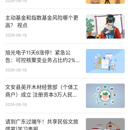
2026-06-19
主动基金和指数基金风险哪个更
高？ 视点
2026-06-19
旭光电子11天6涨停！紧急公
告：可控核聚变业务占比约2%！
前沿热点
2026-06-19
文安县英开木材经营部（个体工
商户）成立 注册资本3万人民币
新要闻
2026-06-19
请到广东过端午！共享民俗文旅
盛宴|学习粤报