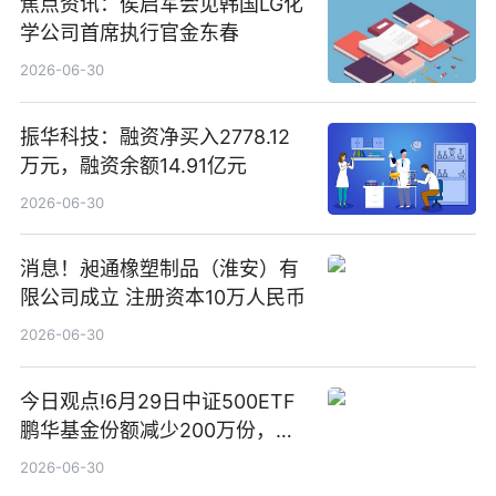
焦点资讯：侯启军会见韩国LG化
学公司首席执行官金东春
2026-06-30
振华科技：融资净买入2778.12
万元，融资余额14.91亿元
2026-06-30
消息！昶通橡塑制品（淮安）有
限公司成立 注册资本10万人民币
2026-06-30
今日观点!6月29日中证500ETF
鹏华基金份额减少200万份，重
仓股亨通光电、赤峰黄金、佰维
2026-06-30
存储