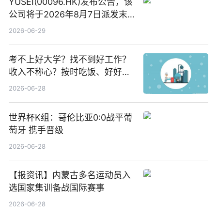
YUSEI(00096.HK)发布公告，该
公司将于2026年8月7日派发末
期股息每股人民币0.013元 每日
2026-06-29
焦点
考不上好大学？找不到好工作？
收入不称心？按时吃饭、好好睡
觉
2026-06-28
世界杯K组：哥伦比亚0:0战平葡
萄牙 携手晋级
2026-06-28
【报资讯】内蒙古多名运动员入
选国家集训备战国际赛事
2026-06-28