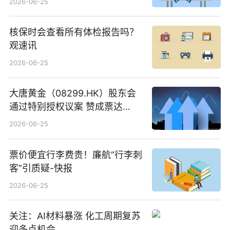
2026-06-25
核保时会查看所有体检报告吗？
观速讯
2026-06-25
大唐黄金（08299.HK）股东会
通过特别授权议案 赞成票达
100%_新动态
2026-06-25
票价便宜行李费贵！廉航“行李刺
客”引质疑-快报
2026-06-25
关注：AI材料暴涨 化工周期复苏
迎多点机会