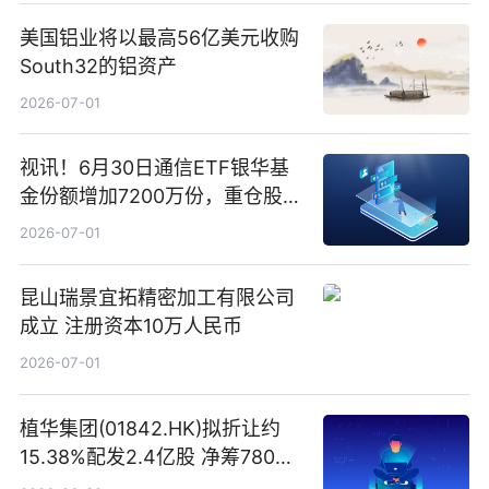
美国铝业将以最高56亿美元收购
South32的铝资产
2026-07-01
视讯！6月30日通信ETF银华基
金份额增加7200万份，重仓股新
易盛、中际旭创、立讯精密
2026-07-01
昆山瑞景宜拓精密加工有限公司
成立 注册资本10万人民币
2026-07-01
植华集团(01842.HK)拟折让约
15.38%配发2.4亿股 净筹780万
港元