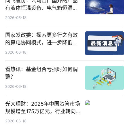
同飞股份：公司出口国外的产品
有液体恒温设备、电气箱恒温装
置、纯水冷却单元和特种换热器
2026-06-18
国家发改委：探索更多行之有效
的算电协同模式，进一步降低网
络传输时延_最资讯
2026-06-18
看热讯：基金组合亏损时如何调
整？
2026-06-18
光大理财：2025年中国资管市场
规模增至175万亿元，行业转向
“量质并重”
2026-06-18