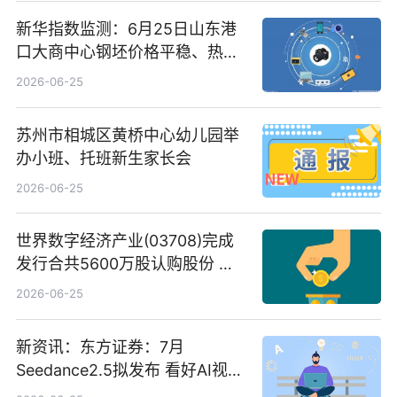
新华指数监测：6月25日山东港
口大商中心钢坯价格平稳、热轧
C料价格微幅下跌
2026-06-25
苏州市相城区黄桥中心幼儿园举
办小班、托班新生家长会
2026-06-25
世界数字经济产业(03708)完成
发行合共5600万股认购股份 净
筹约1007万港元 独家焦点
2026-06-25
新资讯：东方证券：7月
Seedance2.5拟发布 看好AI视频
创作工作流进一步提效