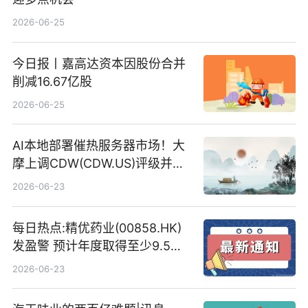
2026-06-25
今日报丨嘉高达资本因股份合并
削减16.67亿股
2026-06-25
AI本地部署催热服务器市场！大
摩上调CDW(CDW.US)评级并看
高IBM(IBM.US)戴尔(DELL.US)
2026-06-23
目标价
每日热点:精优药业(00858.HK)
发盈警 预计年度取得至少9.5亿
港元的亏损 同比盈转亏
2026-06-23