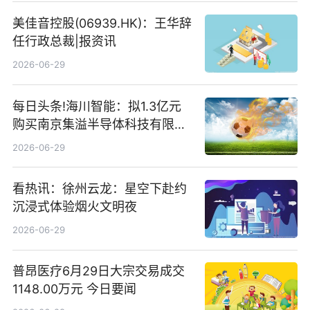
美佳音控股(06939.HK)：王华辞
任行政总裁|报资讯
2026-06-29
每日头条!海川智能：拟1.3亿元
购买南京集溢半导体科技有限公
司15.3%股权
2026-06-29
看热讯：徐州云龙：星空下赴约
沉浸式体验烟火文明夜
2026-06-29
普昂医疗6月29日大宗交易成交
1148.00万元 今日要闻