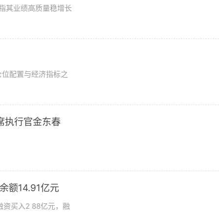
评级指其业绩高质量稳增长
？
仓位配置与经济指标之
席执行官金东春
额14.91亿元
资买入2 88亿元，融