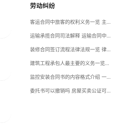
劳动纠纷
客运合同中旅客的权利义务一览 主
要包括这些内容
运输承揽合同司法解释 运输合同中
承运人的义务有哪些
装修合同签订流程法律法规一览 律
师解答
建筑工程承包人最主要的义务一览
承包合同内容介绍
监控安装合同书的内容格式介绍 一
般包括这些条款
委托书可以撤销吗 房屋买卖公证可
否撤销