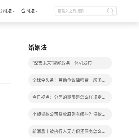
公司法
合同法
婚姻法
“深言未来”智能政务一体机发布
全球今头条！劳动争议律师费一般多少
钱？发生劳动争议如何算工资？
今日视点：分居的期限是怎么样规定
的？写分居协议如何才能有效？
小额贷款公司贷款原则有哪些？贷款不
还有什么后果？
新消息丨被执行人无力偿还债务怎么
制