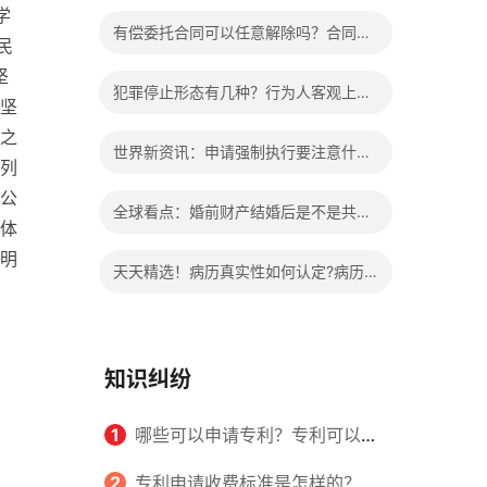
学
办?被执行人信息多久可以消除?
有偿委托合同可以任意解除吗？合同无
民
坚
效的处理看这里|热门看点
犯罪停止形态有几种？行为人客观上实
坚
之
施了中止犯罪的行为指的是什么？
世界新资讯：申请强制执行要注意什么
列
申请法院强制执行的费用由谁出？
公
全球看点：婚前财产结婚后是不是共同
体
财产？婚前财产婚后产生的收益如何分
明
天天精选！病历真实性如何认定?病历
割？
书写规范是怎样的？
知识纠纷
1
哪些可以申请专利？专利可以同
时多个人一起申请吗？
2
专利申请收费标准是怎样的？申