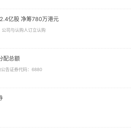
发2.4亿股 净筹780万港元
日，公司与认购人订立认购
润分配总额
公告证券代码：6880
券