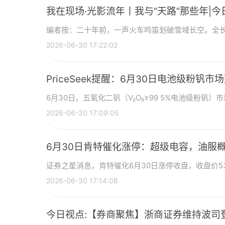
我在现场·光影流年丨我与“天路”那些年|今
编者按：二十年前，一声火车鸣笛划破雪域长空。全长
2026-06-30 17:22:02
PriceSeek提醒：6月30日电池级粉钒
6月30日，五氧化二钒（V₂O₅≥99 5%电池级粉钒）市
2026-06-30 17:09:05
6月30日肯特催化涨停：超级电容，油服
证券之星消息，肯特催化6月30日涨停收盘，收盘价53
2026-06-30 17:14:08
今日视点:【券商聚焦】浙商证券维持波司登(