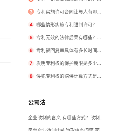
请不同类型的专利所需要的钱不同
3
专利实施许可合同让与人有哪些
主要义务？专利实施许可合同与专利
4
哪些情形实施专利强制许可？专
许可合同有什么区别？
利强制许可的前提条件是什么？
5
专利无效的法律后果有哪些？专
利的无效情形有哪些？
6
专利驳回复审具体有多长时间？
哪些情况下专利申请可能被驳回？
7
发明专利权的保护期限是多少
年？非专利发明人是否有专利申请
8
侵犯专利权的赔偿计算方式是什
权？
么？侵犯专利权的诉讼时效为多长时
间？
公司法
企业改制的含义 有哪些方式？改制
后国企员工属于什么性质？
民营企业改制中的隐形债务问题 面