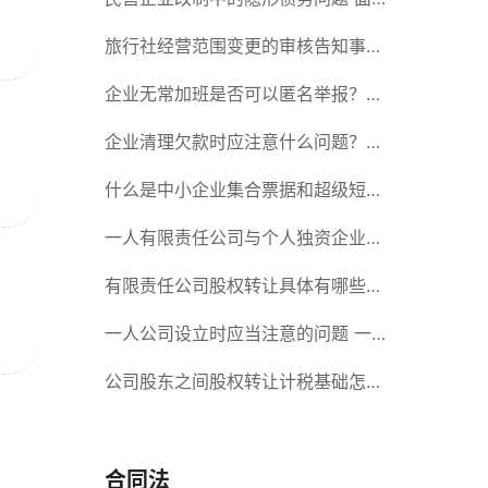
对隐形债务问题应该如何解决？
旅行社经营范围变更的审核告知事项
旅游业的发展现状和趋势
企业无常加班是否可以匿名举报？强
制加班公司没有加班费怎么办？
企业清理欠款时应注意什么问题？企
业短期借款需要注意哪些事项？
什么是中小企业集合票据和超级短期
融资券？一起来了解一下吧！
一人有限责任公司与个人独资企业的
区别 这些知识你都知道吗？
有限责任公司股权转让具体有哪些形
式？来了解下这五种形式
一人公司设立时应当注意的问题 一
人公司的特征
公司股东之间股权转让计税基础怎么
确认？公司股东之间的股权转让要符
合什么要件？
合同法