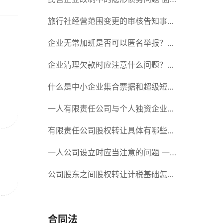
对隐形债务问题应该如何解决？
旅行社经营范围变更的审核告知事项
旅游业的发展现状和趋势
企业无常加班是否可以匿名举报？强
制加班公司没有加班费怎么办？
企业清理欠款时应注意什么问题？企
业短期借款需要注意哪些事项？
什么是中小企业集合票据和超级短期
融资券？一起来了解一下吧！
一人有限责任公司与个人独资企业的
区别 这些知识你都知道吗？
有限责任公司股权转让具体有哪些形
式？来了解下这五种形式
一人公司设立时应当注意的问题 一
人公司的特征
公司股东之间股权转让计税基础怎么
确认？公司股东之间的股权转让要符
合什么要件？
合同法