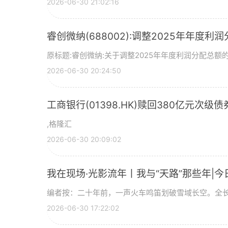
2026-06-30 21:02:16
睿创微纳(688002):调整2025年年度利
原标题:睿创微纳:关于调整2025年年度利润分配总额的
2026-06-30 20:24:50
工商银行(01398.HK)赎回380亿元次级债
,格隆汇
2026-06-30 20:09:02
我在现场·光影流年丨我与“天路”那些年|今
编者按：二十年前，一声火车鸣笛划破雪域长空。全长
2026-06-30 17:22:02