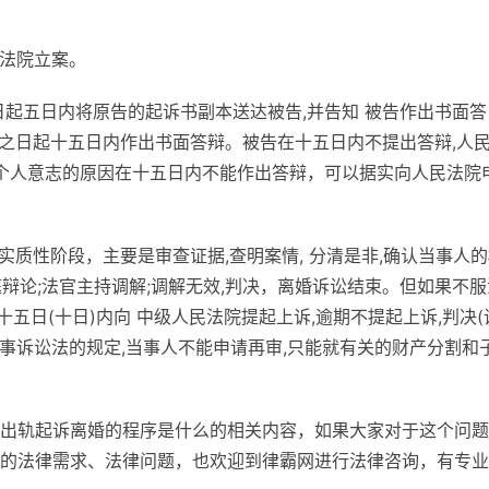
,法院立案。
日起五日内将原告的起诉书副本送达被告,并告知 被告作出书面答
本之日起十五日内作出书面答辩。被告在十五日内不提出答辩,人
非个人意志的原因在十五日内不能作出答辩，可以据实向人民法院
。
实质性阶段，主要是审查证据,查明案情, 分清是非,确认当事人
庭辩论;法官主持调解;调解无效,判决，离婚诉讼结束。但如果不服
十五日(十日)内向 中级人民法院提起上诉,逾期不提起上诉,判决(
民 事诉讼法的规定,当事人不能申请再审,只能就有关的财产分割和
出轨起诉离婚的程序是什么的相关内容，如果大家对于这个问题
的法律需求、法律问题，也欢迎到律霸网进行法律咨询，有专业