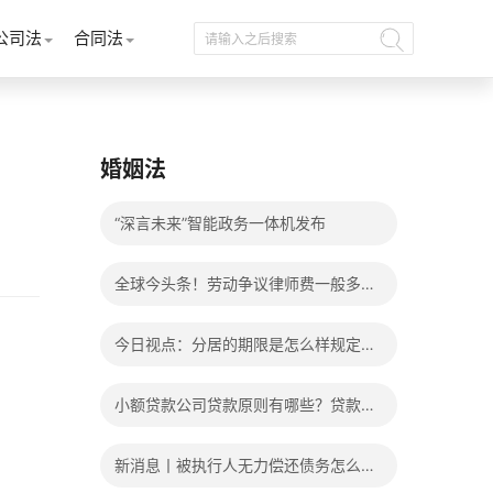
公司法
合同法
婚姻法
“深言未来”智能政务一体机发布
全球今头条！劳动争议律师费一般多少
钱？发生劳动争议如何算工资？
今日视点：分居的期限是怎么样规定
的？写分居协议如何才能有效？
小额贷款公司贷款原则有哪些？贷款不
还有什么后果？
新消息丨被执行人无力偿还债务怎么