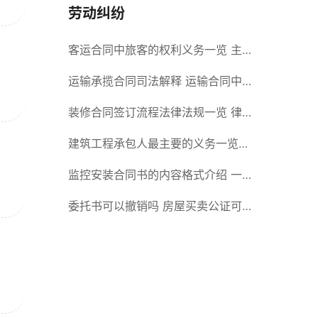
劳动纠纷
客运合同中旅客的权利义务一览 主
要包括这些内容
运输承揽合同司法解释 运输合同中
承运人的义务有哪些
装修合同签订流程法律法规一览 律
师解答
建筑工程承包人最主要的义务一览
承包合同内容介绍
监控安装合同书的内容格式介绍 一
般包括这些条款
委托书可以撤销吗 房屋买卖公证可
否撤销