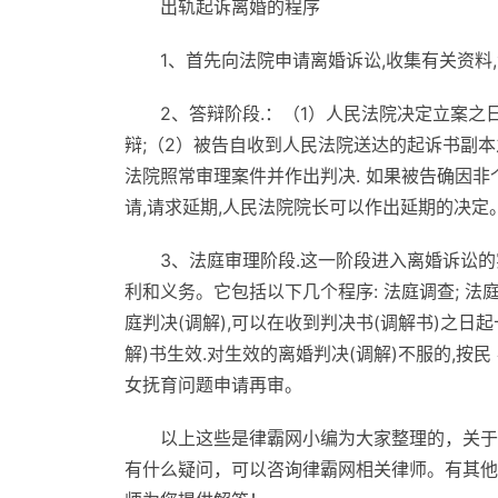
出轨起诉离婚的程序
1、首先向法院申请离婚诉讼,收集有关资料
2、答辩阶段.：（1）人民法院决定立案之
辩;（2）被告自收到人民法院送达的起诉书副
法院照常审理案件并作出判决. 如果被告确因
请,请求延期,人民法院院长可以作出延期的决定
3、法庭审理阶段.这一阶段进入离婚诉讼的
利和义务。它包括以下几个程序: 法庭调查; 法
庭判决(调解),可以在收到判决书(调解书)之日起
解)书生效.对生效的离婚判决(调解)不服的,按
女抚育问题申请再审。
以上这些是律霸网小编为大家整理的，关于
有什么疑问，可以咨询律霸网相关律师。有其他