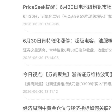
PriceSeek提醒：6月30日电池级粉钒
6月30日，五氧化二钒（V₂O₅≥99 5%电池级粉钒）市
2026-06-30 17:09:05
6月30日肯特催化涨停：超级电容，油服
证券之星消息，肯特催化6月30日涨停收盘，收盘价53
2026-06-30 17:14:08
今日视点:【券商聚焦】浙商证券维持波司登(
【券商聚焦】浙商证券维持波司登(03998)“买入”
2026-06-30 13:11:12
经济周期中黄金仓位与经济指标如何关联