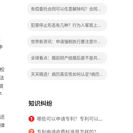
办?被执行人信息多久可以消除?
有偿委托合同可以任意解除吗？合同无
效的处理看这里|热门看点
犯罪停止形态有几种？行为人客观上实
施了中止犯罪的行为指的是什么？
民
世界新资讯：申请强制执行要注意什么
申
申请法院强制执行的费用由谁出？
全球看点：婚前财产结婚后是不是共同
的权
财产？婚前财产婚后产生的收益如何分
天天精选！病历真实性如何认定?病历
法
割？
调
书写规范是怎样的？
子
知识纠纷
还
1
哪些可以申请专利？专利可以同
律
时多个人一起申请吗？
2
专利申请收费标准是怎样的？申