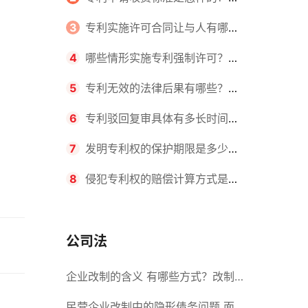
请不同类型的专利所需要的钱不同
3
专利实施许可合同让与人有哪些
主要义务？专利实施许可合同与专利
4
哪些情形实施专利强制许可？专
许可合同有什么区别？
利强制许可的前提条件是什么？
5
专利无效的法律后果有哪些？专
利的无效情形有哪些？
6
专利驳回复审具体有多长时间？
哪些情况下专利申请可能被驳回？
7
发明专利权的保护期限是多少
年？非专利发明人是否有专利申请
8
侵犯专利权的赔偿计算方式是什
权？
么？侵犯专利权的诉讼时效为多长时
间？
公司法
企业改制的含义 有哪些方式？改制
后国企员工属于什么性质？
民营企业改制中的隐形债务问题 面