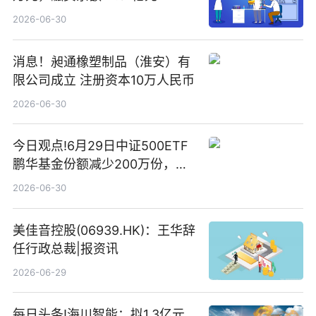
2026-06-30
消息！昶通橡塑制品（淮安）有
限公司成立 注册资本10万人民币
2026-06-30
今日观点!6月29日中证500ETF
鹏华基金份额减少200万份，重
仓股亨通光电、赤峰黄金、佰维
2026-06-30
存储
美佳音控股(06939.HK)：王华辞
任行政总裁|报资讯
2026-06-29
每日头条!海川智能：拟1.3亿元