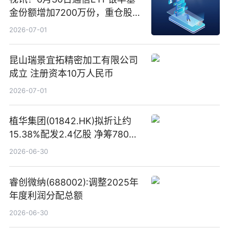
金份额增加7200万份，重仓股新
易盛、中际旭创、立讯精密
2026-07-01
昆山瑞景宜拓精密加工有限公司
成立 注册资本10万人民币
2026-07-01
植华集团(01842.HK)拟折让约
15.38%配发2.4亿股 净筹780万
港元
2026-06-30
睿创微纳(688002):调整2025年
年度利润分配总额
2026-06-30