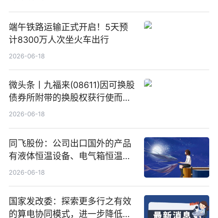
端午铁路运输正式开启！5天预
计8300万人次坐火车出行
2026-06-18
微头条丨九福来(08611)因可换股
债券所附带的换股权获行使而发
行5200万股
2026-06-18
同飞股份：公司出口国外的产品
有液体恒温设备、电气箱恒温装
置、纯水冷却单元和特种换热器
2026-06-18
国家发改委：探索更多行之有效
的算电协同模式，进一步降低网