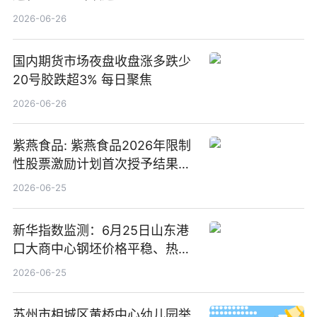
2026-06-26
国内期货市场夜盘收盘涨多跌少
20号胶跌超3% 每日聚焦
2026-06-26
紫燕食品: 紫燕食品2026年限制
性股票激励计划首次授予结果公
告-微资讯
2026-06-25
新华指数监测：6月25日山东港
口大商中心钢坯价格平稳、热轧
C料价格微幅下跌
2026-06-25
苏州市相城区黄桥中心幼儿园举