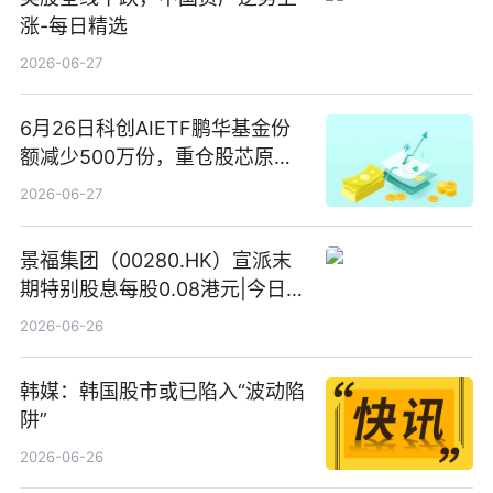
涨-每日精选
2026-06-27
6月26日科创AIETF鹏华基金份
额减少500万份，重仓股芯原股
份、寒武纪、澜起科技 观速讯
2026-06-27
景福集团（00280.HK）宣派末
期特别股息每股0.08港元|今日快
看
2026-06-26
韩媒：韩国股市或已陷入“波动陷
阱”
2026-06-26