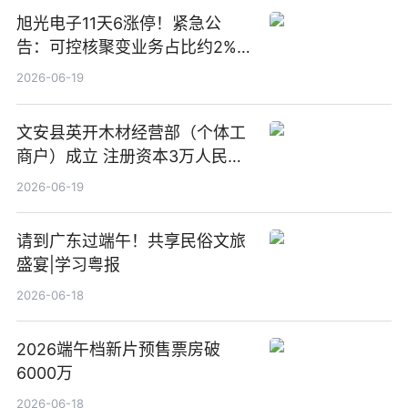
旭光电子11天6涨停！紧急公
告：可控核聚变业务占比约2%！
前沿热点
2026-06-19
文安县英开木材经营部（个体工
商户）成立 注册资本3万人民币
新要闻
2026-06-19
请到广东过端午！共享民俗文旅
盛宴|学习粤报
2026-06-18
2026端午档新片预售票房破
6000万
2026-06-18