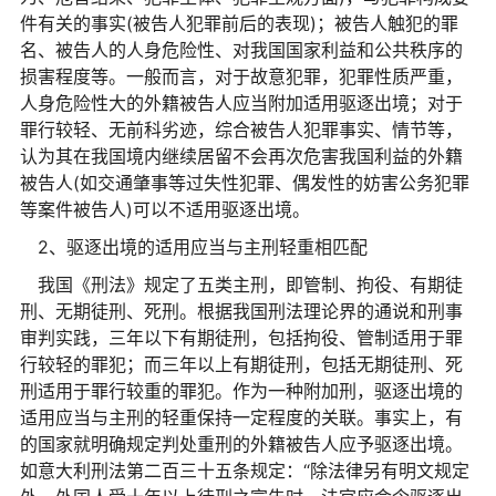
件有关的事实(被告人犯罪前后的表现)；被告人触犯的罪
名、被告人的人身危险性、对我国国家利益和公共秩序的
损害程度等。一般而言，对于故意犯罪，犯罪性质严重，
人身危险性大的外籍被告人应当附加适用驱逐出境；对于
罪行较轻、无前科劣迹，综合被告人犯罪事实、情节等，
认为其在我国境内继续居留不会再次危害我国利益的外籍
被告人(如交通肇事等过失性犯罪、偶发性的妨害公务犯罪
等案件被告人)可以不适用驱逐出境。
2、驱逐出境的适用应当与主刑轻重相匹配
我国《刑法》规定了五类主刑，即管制、拘役、有期徒
刑、无期徒刑、死刑。根据我国刑法理论界的通说和刑事
审判实践，三年以下有期徒刑，包括拘役、管制适用于罪
行较轻的罪犯；而三年以上有期徒刑，包括无期徒刑、死
刑适用于罪行较重的罪犯。作为一种附加刑，驱逐出境的
适用应当与主刑的轻重保持一定程度的关联。事实上，有
的国家就明确规定判处重刑的外籍被告人应予驱逐出境。
如意大利刑法第二百三十五条规定：“除法律另有明文规定