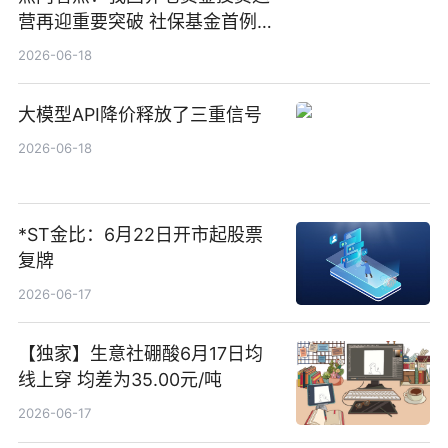
营再迎重要突破 社保基金首例期
货账户完成开立
2026-06-18
大模型API降价释放了三重信号
2026-06-18
*ST金比：6月22日开市起股票
复牌
2026-06-17
【独家】生意社硼酸6月17日均
线上穿 均差为35.00元/吨
2026-06-17