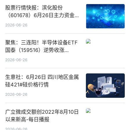
股票行情快报：滨化股份
（601678）6月26日主力资金净
卖出5964.34万元
2026-06-26
聚焦：三连阳！半导体设备ETF
国泰（159516）逆势收涨
3.5%，近10日累计净流入超65
2026-06-26
亿元
生意社：6月26日 四川地区金属
硅421#硅价格行情
2026-06-26
广立微成交额创2022年8月10日
以来新高-每日播报
2026-06-26