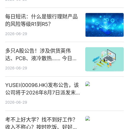
每日短讯：什么是银行理财产品
的风险等级R1到R5？
2026-06-29
多只A股公告！涉及供货英伟
达、PCB、液冷散热…… 今日快
讯
2026-06-29
YUSEI(00096.HK)发布公告，该
公司将于2026年8月7日派发末
期股息每股人民币0.013元 每日
2026-06-29
焦点
考不上好大学？找不到好工作？
收入不称心？按时吃饭、好好睡