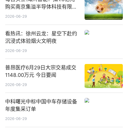
购买南京集溢半导体科技有限公
司15.3%股权
2026-06-29
看热讯：徐州云龙：星空下赴约
沉浸式体验烟火文明夜
2026-06-29
普昂医疗6月29日大宗交易成交
1148.00万元 今日要闻
2026-06-29
中科曙光中标中国中车存储设备
年度集采订单
2026-06-29