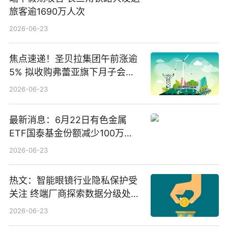
旅客逾1690万人次
2026-06-23
焦点速递！圣贝拉集团午前涨逾
5% 拟收购弗蕾亚旗下月子会所
业务少数股权
2026-06-23
最新消息：6月22日有色金属
ETF国泰基金份额减少100万
份，重仓股紫金矿业、洛阳钼
2026-06-23
业、北方稀土
热文：智能眼镜行业隐私保护受
关注 终端厂商探索数据分级处理
等方案
2026-06-23