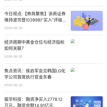
今日视点:【券商聚焦】浙商证券
维持波司登(03998)“买入”评级
指其业绩高质量稳增长
2026-06-30
经济周期中黄金仓位与经济指标
如何关联？
2026-06-30
焦点资讯：侯启军会见韩国LG化
学公司首席执行官金东春
2026-06-30
振华科技：融资净买入2778.12
万元，融资余额14.91亿元