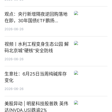
观点：央行新增隔夜逆回购落地
在即，30年国债ETF鹏扬
(511090) 盘中小幅上涨
2026-06-26
视频丨水利工程变身生态公园 解
码北京城“硬核”安全防线
2026-06-26
生意社：6月25日当周纯碱库存
变化
2026-06-26
美股异动 | 明星科技股普跌 英伟
达(NVDA.US)跌逾2%