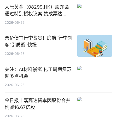
大唐黄金（08299.HK）股东会
通过特别授权议案 赞成票达
100%_新动态
2026-06-25
票价便宜行李费贵！廉航“行李刺
客”引质疑-快报
2026-06-25
关注：AI材料暴涨 化工周期复苏
迎多点机会
2026-06-25
今日报丨嘉高达资本因股份合并
削减16.67亿股
2026-06-25