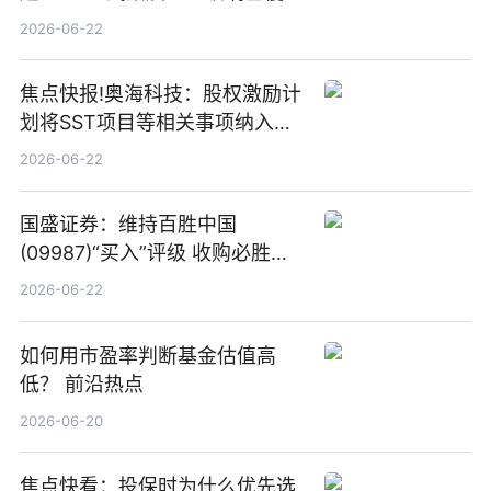
板新材料业务
2026-06-22
焦点快报!奥海科技：股权激励计
划将SST项目等相关事项纳入专
项业务发展考核指标
2026-06-22
国盛证券：维持百胜中国
(09987)“买入”评级 收购必胜客
中国增厚利润加速成长 信息
2026-06-22
如何用市盈率判断基金估值高
低？ 前沿热点
2026-06-20
焦点快看：投保时为什么优先选