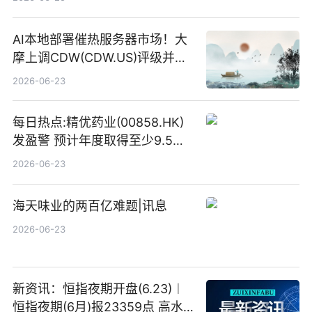
AI本地部署催热服务器市场！大
摩上调CDW(CDW.US)评级并看
高IBM(IBM.US)戴尔(DELL.US)
2026-06-23
目标价
每日热点:精优药业(00858.HK)
发盈警 预计年度取得至少9.5亿
港元的亏损 同比盈转亏
2026-06-23
海天味业的两百亿难题|讯息
2026-06-23
新资讯：恒指夜期开盘(6.23)︱
恒指夜期(6月)报23359点 高水