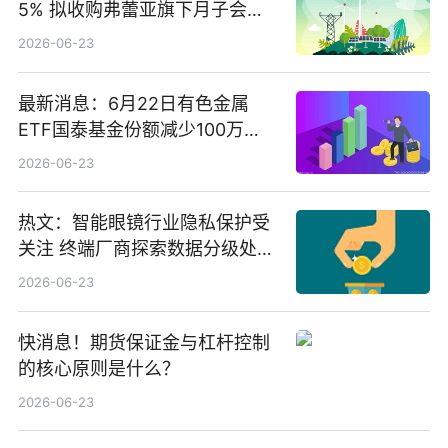
5% 拟收购弗蕾亚旗下月子会所
业务少数股权
2026-06-23
最新消息：6月22日有色金属
ETF国泰基金份额减少100万
份，重仓股紫金矿业、洛阳钼
2026-06-23
业、北方稀土
热文：智能眼镜行业隐私保护受
关注 终端厂商探索数据分级处理
等方案
2026-06-23
快消息！期货保证金与杠杆控制
的核心原则是什么？
2026-06-23