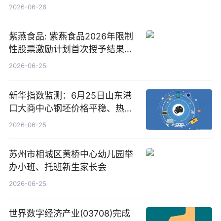
2026-06-26
紫燕食品: 紫燕食品2026年限制
性股票激励计划首次授予结果公
告-微资讯
2026-06-25
新华指数监测：6月25日山东港
口大商中心钢坯价格平稳、热轧
C料价格微幅下跌
2026-06-25
苏州市相城区黄桥中心幼儿园举
办小班、托班新生家长会
2026-06-25
世界数字经济产业(03708)完成