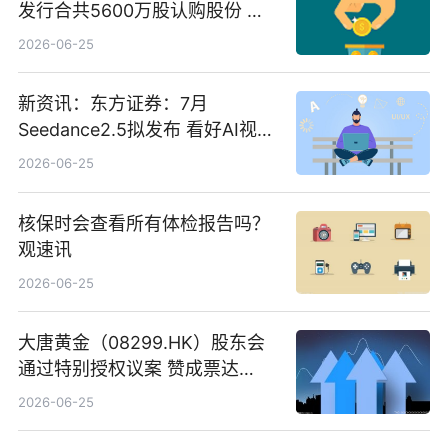
发行合共5600万股认购股份 净
筹约1007万港元 独家焦点
2026-06-25
新资讯：东方证券：7月
Seedance2.5拟发布 看好AI视频
创作工作流进一步提效
2026-06-25
核保时会查看所有体检报告吗？
观速讯
2026-06-25
大唐黄金（08299.HK）股东会
通过特别授权议案 赞成票达
100%_新动态
2026-06-25