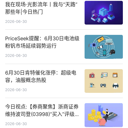
我在现场·光影流年丨我与“天路”
那些年|今日热门
2026-06-30
PriceSeek提醒：6月30日电池级
粉钒市场延续弱势运行
2026-06-30
6月30日肯特催化涨停：超级电
容，油服概念热股
2026-06-30
今日视点:【券商聚焦】浙商证券
维持波司登(03998)“买入”评级
指其业绩高质量稳增长
2026-06-30