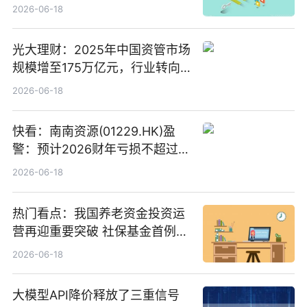
2026-06-18
光大理财：2025年中国资管市场
规模增至175万亿元，行业转向
“量质并重”
2026-06-18
快看：南南资源(01229.HK)盈
警：预计2026财年亏损不超过
1000万港元
2026-06-18
热门看点：我国养老资金投资运
营再迎重要突破 社保基金首例期
货账户完成开立
2026-06-18
大模型API降价释放了三重信号