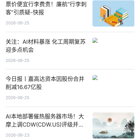
票价便宜行李费贵！廉航“行李刺
客”引质疑-快报
2026-06-25
关注：AI材料暴涨 化工周期复苏
迎多点机会
2026-06-25
今日报丨嘉高达资本因股份合并
削减16.67亿股
2026-06-25
AI本地部署催热服务器市场！大
摩上调CDW(CDW.US)评级并看
高IBM(IBM.US)戴尔(DELL.US)
2026-06-23