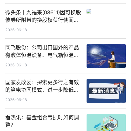
微头条丨九福来(08611)因可换股
债券所附带的换股权获行使而发
行5200万股
2026-06-18
同飞股份：公司出口国外的产品
有液体恒温设备、电气箱恒温装
置、纯水冷却单元和特种换热器
2026-06-18
国家发改委：探索更多行之有效
的算电协同模式，进一步降低网
络传输时延_最资讯
2026-06-18
看热讯：基金组合亏损时如何调
整？