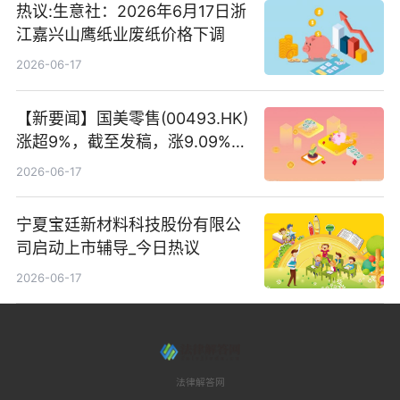
热议:生意社：2026年6月17日浙
江嘉兴山鹰纸业废纸价格下调
2026-06-17
【新要闻】国美零售(00493.HK)
涨超9%，截至发稿，涨9.09%，
报0.012港元，成交额37.26万港
2026-06-17
元
宁夏宝廷新材料科技股份有限公
司启动上市辅导_今日热议
2026-06-17
法律解答网