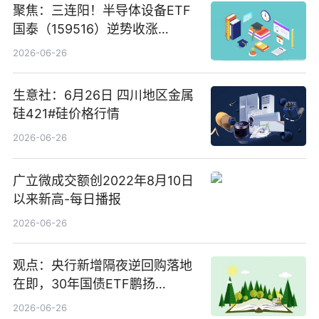
聚焦：三连阳！半导体设备ETF
国泰（159516）逆势收涨
3.5%，近10日累计净流入超65
2026-06-26
亿元
生意社：6月26日 四川地区金属
硅421#硅价格行情
2026-06-26
广立微成交额创2022年8月10日
以来新高-每日播报
2026-06-26
观点：央行新增隔夜逆回购落地
在即，30年国债ETF鹏扬
(511090) 盘中小幅上涨
2026-06-26