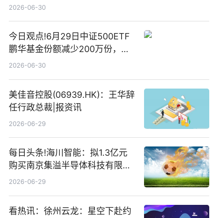
2026-06-30
今日观点!6月29日中证500ETF
鹏华基金份额减少200万份，重
仓股亨通光电、赤峰黄金、佰维
2026-06-30
存储
美佳音控股(06939.HK)：王华辞
任行政总裁|报资讯
2026-06-29
每日头条!海川智能：拟1.3亿元
购买南京集溢半导体科技有限公
司15.3%股权
2026-06-29
看热讯：徐州云龙：星空下赴约