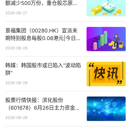
额减少500万份，重仓股芯原股
份、寒武纪、澜起科技 观速讯
2026-06-27
景福集团（00280.HK）宣派末
期特别股息每股0.08港元|今日快
看
2026-06-26
韩媒：韩国股市或已陷入“波动陷
阱”
2026-06-26
股票行情快报：滨化股份
（601678）6月26日主力资金净
卖出5964.34万元
2026-06-26