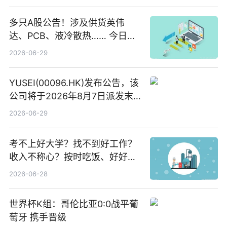
多只A股公告！涉及供货英伟
达、PCB、液冷散热…… 今日快
讯
2026-06-29
YUSEI(00096.HK)发布公告，该
公司将于2026年8月7日派发末
期股息每股人民币0.013元 每日
2026-06-29
焦点
考不上好大学？找不到好工作？
收入不称心？按时吃饭、好好睡
觉
2026-06-28
世界杯K组：哥伦比亚0:0战平葡
萄牙 携手晋级