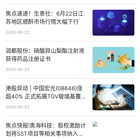
焦点速递！生意社：6月22日江
苏地区顺酐市场行情大幅下行
2026-06-22
润都股份：硝酸异山梨酯注射液
获得药品注册证书
2026-06-22
港股异动 | 中国宏光(08646)涨
超40% 正式拓展TGV玻璃基覆铜
板新材料业务
2026-06-22
焦点快报!奥海科技：股权激励计
划将SST项目等相关事项纳入专