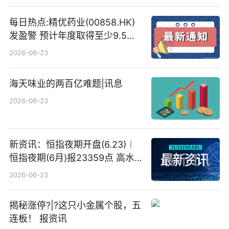
目标价
每日热点:精优药业(00858.HK)
发盈警 预计年度取得至少9.5亿
港元的亏损 同比盈转亏
2026-06-23
海天味业的两百亿难题|讯息
2026-06-23
新资讯：恒指夜期开盘(6.23)︱
恒指夜期(6月)报23359点 高水
23点
2026-06-23
揭秘涨停?|?这只小金属个股，五
连板！ 报资讯