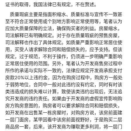
证书的取得，我国法律已有规定，不在赘述。
质量瑕疵主要是指面积缩水、质量标准与宣传不一致甚
至不符合正常使用或个别地方影响正常使用等，笔者认为
应加大质量保障的立法，确保购买者的利益。房屋缩水，
司法解释已有明确规定。对于存在质量瑕疵的预售房屋，
司法解释也作出了具体规定。如质量严重影响正常居住使
用，买受人请求解除合同和赔偿损失的，应予支持。但该
规定，过于规范，不利于操作，仍须进一步明确严重影响
正常居住使用的范围。另外，笔者认为开发商售房过程中
所作的承诺与实际不一致的，法律应规定开发商承担支付
房款20%以上违约金，因为在购房过程中，购房方一般处
于弱势地位，合同中一般对此违约没有约定，同时有时该
类违造成的损失难以计算，致使该类违约出现后，无法追
究开发商的违约责任。如果由于开发商的虚假宣传影响购
房方购房意图的，购房者可以要求解除合同和赔偿损失，
如开发商在出售某一栋房屋时，对购房方说，该房前面建
一层门面房，某甲因看中该房前面视野好，于是购买二层
商品房一套，后来，该开发商为赚取更多利润，将一层门