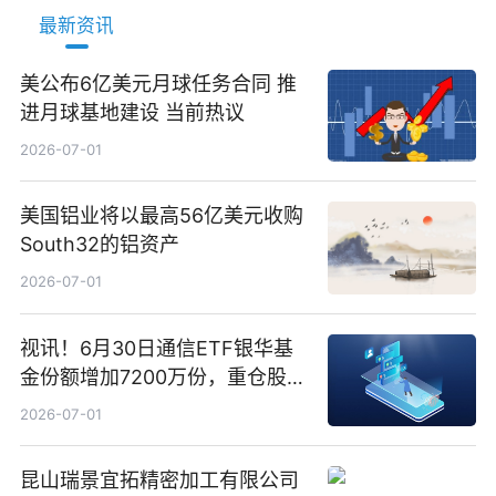
最新资讯
美公布6亿美元月球任务合同 推
进月球基地建设 当前热议
2026-07-01
美国铝业将以最高56亿美元收购
South32的铝资产
2026-07-01
视讯！6月30日通信ETF银华基
金份额增加7200万份，重仓股新
易盛、中际旭创、立讯精密
2026-07-01
昆山瑞景宜拓精密加工有限公司