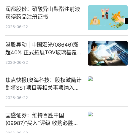
润都股份：硝酸异山梨酯注射液
获得药品注册证书
2026-06-22
港股异动 | 中国宏光(08646)涨
超40% 正式拓展TGV玻璃基覆铜
板新材料业务
2026-06-22
焦点快报!奥海科技：股权激励计
划将SST项目等相关事项纳入专
项业务发展考核指标
2026-06-22
国盛证券：维持百胜中国
(09987)“买入”评级 收购必胜客
中国增厚利润加速成长 信息