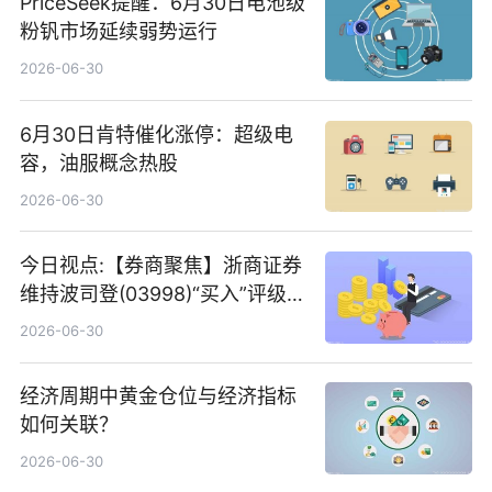
PriceSeek提醒：6月30日电池级
粉钒市场延续弱势运行
2026-06-30
6月30日肯特催化涨停：超级电
容，油服概念热股
2026-06-30
今日视点:【券商聚焦】浙商证券
维持波司登(03998)“买入”评级
指其业绩高质量稳增长
2026-06-30
经济周期中黄金仓位与经济指标
如何关联？
2026-06-30