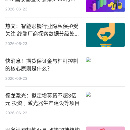
份，重仓股紫金矿业、洛阳钼
2026-06-23
业、北方稀土
热文：智能眼镜行业隐私保护受
关注 终端厂商探索数据分级处理
等方案
2026-06-23
快消息！期货保证金与杠杆控制
的核心原则是什么？
2026-06-23
德龙激光：拟定增募资不超3亿
元 投资于激光器生产建设等项目
2026-06-22