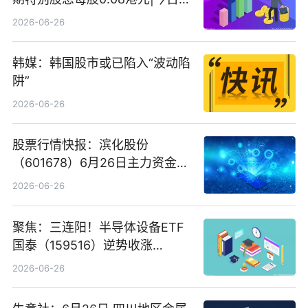
看
2026-06-26
韩媒：韩国股市或已陷入“波动陷
阱”
2026-06-26
股票行情快报：滨化股份
（601678）6月26日主力资金净
卖出5964.34万元
2026-06-26
聚焦：三连阳！半导体设备ETF
国泰（159516）逆势收涨
3.5%，近10日累计净流入超65
2026-06-26
亿元