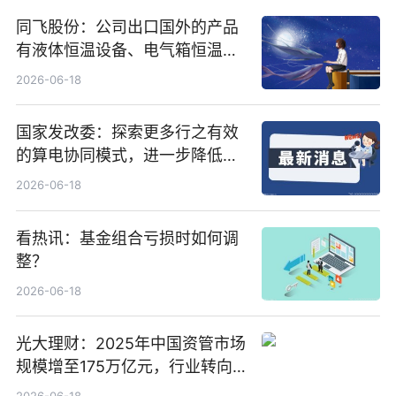
同飞股份：公司出口国外的产品
有液体恒温设备、电气箱恒温装
置、纯水冷却单元和特种换热器
2026-06-18
国家发改委：探索更多行之有效
的算电协同模式，进一步降低网
络传输时延_最资讯
2026-06-18
看热讯：基金组合亏损时如何调
整？
2026-06-18
光大理财：2025年中国资管市场
规模增至175万亿元，行业转向
“量质并重”