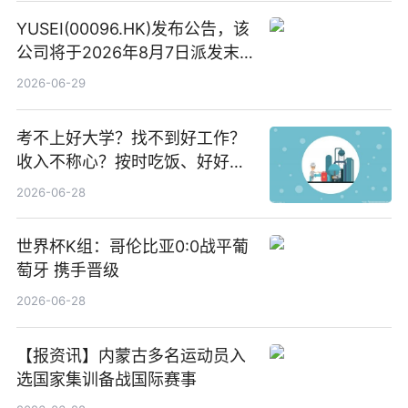
YUSEI(00096.HK)发布公告，该
公司将于2026年8月7日派发末
期股息每股人民币0.013元 每日
2026-06-29
焦点
考不上好大学？找不到好工作？
收入不称心？按时吃饭、好好睡
觉
2026-06-28
世界杯K组：哥伦比亚0:0战平葡
萄牙 携手晋级
2026-06-28
【报资讯】内蒙古多名运动员入
选国家集训备战国际赛事