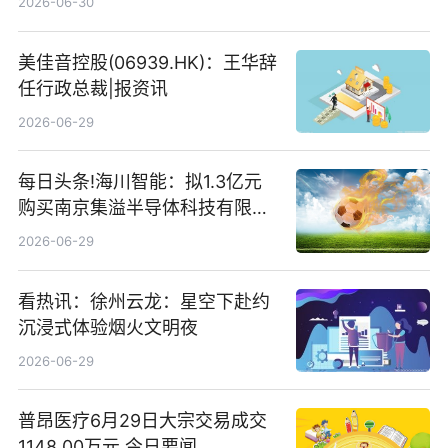
2026-06-30
存储
美佳音控股(06939.HK)：王华辞
任行政总裁|报资讯
2026-06-29
每日头条!海川智能：拟1.3亿元
购买南京集溢半导体科技有限公
司15.3%股权
2026-06-29
看热讯：徐州云龙：星空下赴约
沉浸式体验烟火文明夜
2026-06-29
普昂医疗6月29日大宗交易成交
1148.00万元 今日要闻