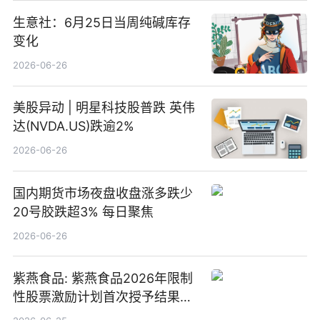
生意社：6月25日当周纯碱库存
变化
2026-06-26
美股异动 | 明星科技股普跌 英伟
达(NVDA.US)跌逾2%
2026-06-26
国内期货市场夜盘收盘涨多跌少
20号胶跌超3% 每日聚焦
2026-06-26
紫燕食品: 紫燕食品2026年限制
性股票激励计划首次授予结果公
告-微资讯