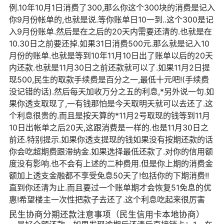
例.10年10月1日消费了300,那么你这个300块的消费是记入
你9月份帐单的,也就是说.等你账单日10一到..这个300是记
入9月份账单.然后是在之后的20天内需要还清的.也就是在
10.30日之前要还掉.如果31日消费500元.那么就是记入10
月份的账单.也就是等到10年11月10日出了账单以后的20天
内还款.也就是11月30日之前还款就可以了.如果11月2日提
现500,民生的取款手续费是百分之一,最低十元吧!(手续费
没记错的话).然后每天加收万分之五的利息,*另外说一句.如
果你透支取现了,一有钱那怕是今天取明天就可以去还了.这
个利息很贵的.而且是按天算的*11月2号取现的钱等到11月
10日出帐单之后20天,这跟消费是一样的.也是11月30日之
前还.特别提示.如果你透支提现的钱如果没有按期还款的话
你会吃超期费跟滞纳金.如果选择最低还款了.对你的信用额
度没有影响.也不会有上述的二种费用.但是你上期的消费金
额加上透支金融都不享受免息50天了!包括你的下期消费!!
直到你还清为止.而且要过一个账单期才会恢复51免息的优
惠!希望楼主一次性把款子去还了.这个利息吃起来很厉害
民生协商分期还款注意事项（民生信用卡本地协商）