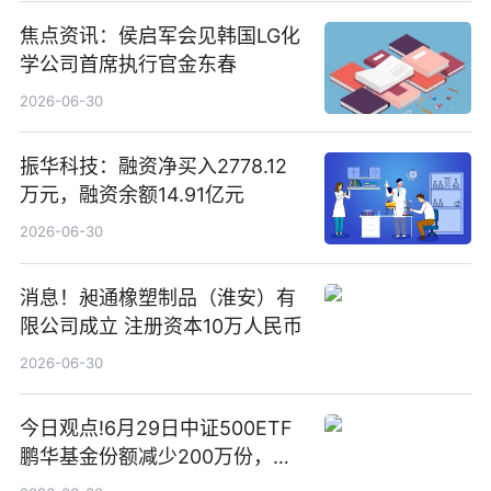
焦点资讯：侯启军会见韩国LG化
学公司首席执行官金东春
2026-06-30
振华科技：融资净买入2778.12
万元，融资余额14.91亿元
2026-06-30
消息！昶通橡塑制品（淮安）有
限公司成立 注册资本10万人民币
2026-06-30
今日观点!6月29日中证500ETF
鹏华基金份额减少200万份，重
仓股亨通光电、赤峰黄金、佰维