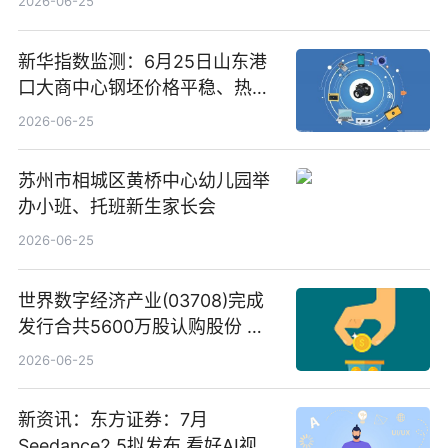
2026-06-25
新华指数监测：6月25日山东港
口大商中心钢坯价格平稳、热轧
C料价格微幅下跌
2026-06-25
苏州市相城区黄桥中心幼儿园举
办小班、托班新生家长会
2026-06-25
世界数字经济产业(03708)完成
发行合共5600万股认购股份 净
筹约1007万港元 独家焦点
2026-06-25
新资讯：东方证券：7月
Seedance2.5拟发布 看好AI视频