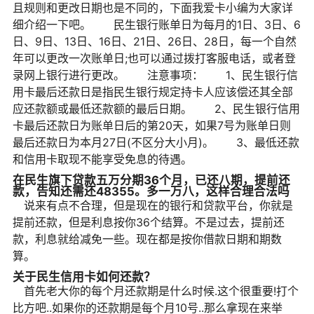
且规则和更改日期也是不同的，下面我爱卡小编为大家详
细介绍一下吧。 民生银行账单日为每月的1日、3日、6
日、9日、13日、16日、21日、26日、28日，每一个自然
年可以更改一次账单日;也可以通过拨打客服电话，或者登
录网上银行进行更改。 注意事项： 1、民生银行信
用卡最后还款日是指民生银行规定持卡人应该偿还其全部
应还款额或最低还款额的最后日期。 2、民生银行信用
卡最后还款日为账单日后的第20天，如果7号为账单日则
最后还款日为本月27日(不区分大小月)。 3、最低还款
和信用卡取现不能享受免息的待遇。
在民生旗下贷款五万分期36个月，已还八期，提前还
款，告知还需还48355。多一万八，这样合理合法吗
说来有点不合理，但是现在的银行和贷款平台，你就是
提前还款，但是利息按你36个结算。不是过去，提前还
款，利息就给减免一些。现在都是按你借款日期和期数
算。
关于民生信用卡如何还款？
首先老大你的每个月还款期是什么时候.这个很重要!打个
比方吧..如果你的还款期是每个月10号..那么拿现在来举