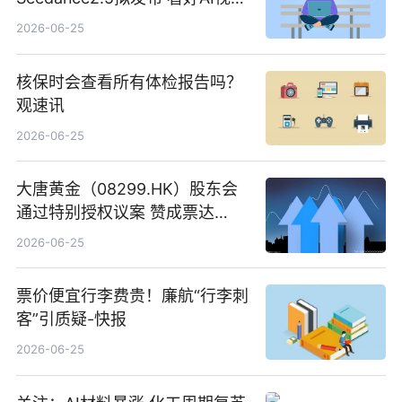
创作工作流进一步提效
2026-06-25
核保时会查看所有体检报告吗？
观速讯
2026-06-25
大唐黄金（08299.HK）股东会
通过特别授权议案 赞成票达
100%_新动态
2026-06-25
票价便宜行李费贵！廉航“行李刺
客”引质疑-快报
2026-06-25