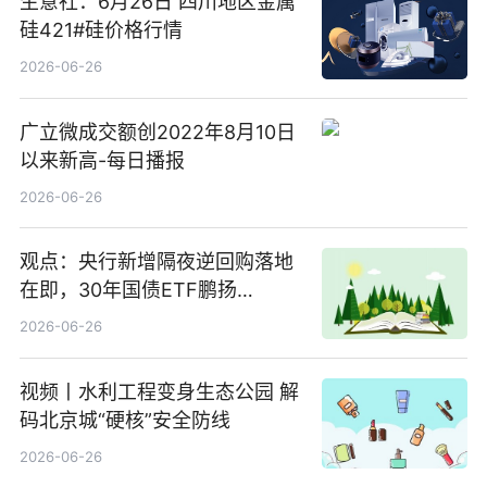
生意社：6月26日 四川地区金属
硅421#硅价格行情
2026-06-26
广立微成交额创2022年8月10日
以来新高-每日播报
2026-06-26
观点：央行新增隔夜逆回购落地
在即，30年国债ETF鹏扬
(511090) 盘中小幅上涨
2026-06-26
视频丨水利工程变身生态公园 解
码北京城“硬核”安全防线
2026-06-26