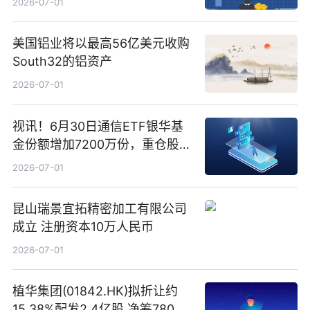
2026-07-01
美国铝业将以最高56亿美元收购
South32的铝资产
2026-07-01
视讯！6月30日通信ETF银华基
金份额增加7200万份，重仓股新
易盛、中际旭创、立讯精密
2026-07-01
昆山瑞景宜拓精密加工有限公司
成立 注册资本10万人民币
2026-07-01
植华集团(01842.HK)拟折让约
15.38%配发2.4亿股 净筹780万