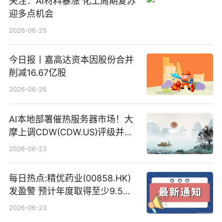
关注：AI材料暴涨 化工周期复苏
迎多点机会
2026-06-25
今日报丨嘉高达资本因股份合并
削减16.67亿股
2026-06-25
AI本地部署催热服务器市场！大
摩上调CDW(CDW.US)评级并看
高IBM(IBM.US)戴尔(DELL.US)
2026-06-23
目标价
每日热点:精优药业(00858.HK)
发盈警 预计年度取得至少9.5亿
港元的亏损 同比盈转亏
2026-06-23