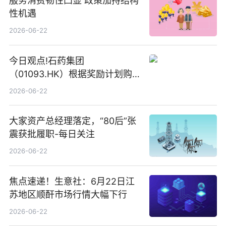
服务消费韧性凸显 政策加持结构
性机遇
2026-06-22
今日观点!石药集团
（01093.HK）根据奖励计划购
回580万股
2026-06-22
大家资产总经理落定，“80后”张
震获批履职-每日关注
2026-06-22
焦点速递！生意社：6月22日江
苏地区顺酐市场行情大幅下行
2026-06-22