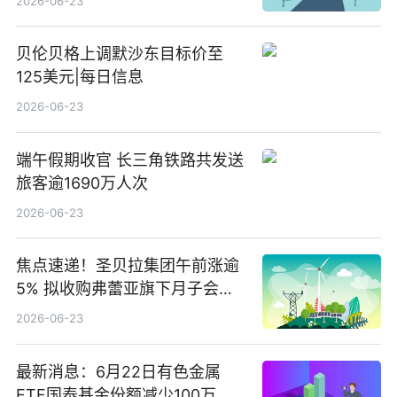
2026-06-23
贝伦贝格上调默沙东目标价至
125美元|每日信息
2026-06-23
端午假期收官 长三角铁路共发送
旅客逾1690万人次
2026-06-23
焦点速递！圣贝拉集团午前涨逾
5% 拟收购弗蕾亚旗下月子会所
业务少数股权
2026-06-23
最新消息：6月22日有色金属
ETF国泰基金份额减少100万