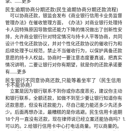
录、......更多
民生逾期协商分期还款(民生逾期协商分期还款流程)
可以协商还款，银监会发布《商业银行信用卡业务监督
管理办法》在催收管理方面，《办法》对商业银行处理持
卡人因特殊原因导致偿还能力下降的情况做出了创新性安
排，允许商业银行针对特定情况与持卡人平等协商，共同
设计个性化还款协议，并对个性化还款协议的催收行为和
后续处理予以规范，禁止不当催收行为，以保护具备还款
意愿的持卡人权益。协商时一要注意态度要真诚，把真实
情况讲明，二要让银行对你有期望，就是你的还款承诺要
有......更多
民生银行不同意协商还款,只能等着坐牢了（民生信用
卡不能协商）
立案是因为银行联系不到你或你态度恶劣，建议你主动
和银行联系，全额还款，如做不到至少要让银行知道你有
还款意愿，但没有还款能力，尽自己能力能还多少先还多
少。后面再想办法，最糟糕的是你逃避。民生信用卡逾期
18个月一直没有还款，现在律师说已经立案还能协商吗？1.
可以的。2.给银行信用卡中心打电话商量。可以商量的。