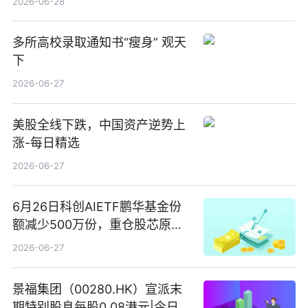
2026-06-28
多所高校录取通知书“瘦身” 观天
下
2026-06-27
美股全线下跌，中国资产逆势上
涨-每日精选
2026-06-27
6月26日科创AIETF鹏华基金份
额减少500万份，重仓股芯原股
份、寒武纪、澜起科技 观速讯
2026-06-27
景福集团（00280.HK）宣派末
期特别股息每股0.08港元|今日快