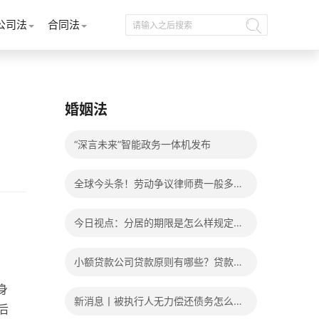
公司法
合同法
婚姻法
“深言未来”智能政务一体机发布
全球今头条！劳动争议律师费一般多少
钱？发生劳动争议如何算工资？
今日视点：分居的期限是怎么样规定
的？写分居协议如何才能有效？
小额贷款公司贷款原则有哪些？贷款不
身
还有什么后果？
新消息丨被执行人无力偿还债务怎么
后