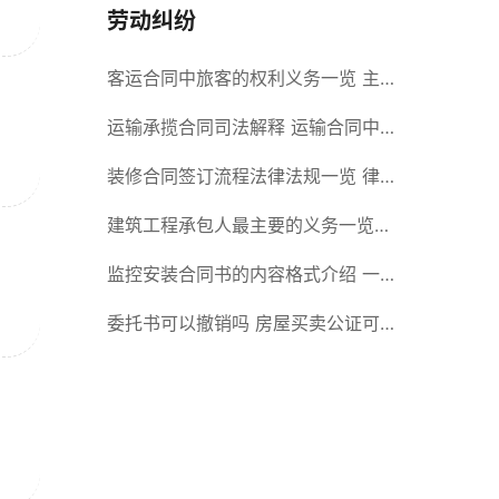
劳动纠纷
客运合同中旅客的权利义务一览 主
要包括这些内容
运输承揽合同司法解释 运输合同中
承运人的义务有哪些
装修合同签订流程法律法规一览 律
师解答
建筑工程承包人最主要的义务一览
承包合同内容介绍
监控安装合同书的内容格式介绍 一
般包括这些条款
委托书可以撤销吗 房屋买卖公证可
否撤销