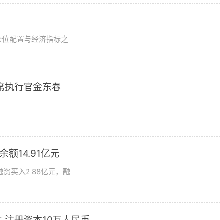
？
仓位配置与经济指标之
席执行官金东春
额14.91亿元
资买入2 88亿元，融
 注册资本10万人民币