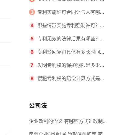
请不同类型的专利所需要的钱不同
3
专利实施许可合同让与人有哪些
主要义务？专利实施许可合同与专利
4
哪些情形实施专利强制许可？专
许可合同有什么区别？
利强制许可的前提条件是什么？
5
专利无效的法律后果有哪些？专
利的无效情形有哪些？
6
专利驳回复审具体有多长时间？
哪些情况下专利申请可能被驳回？
7
发明专利权的保护期限是多少
年？非专利发明人是否有专利申请
8
侵犯专利权的赔偿计算方式是什
权？
么？侵犯专利权的诉讼时效为多长时
间？
公司法
企业改制的含义 有哪些方式？改制
后国企员工属于什么性质？
民营企业改制中的隐形债务问题 面