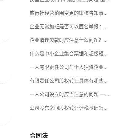
对隐形债务问题应该如何解决？
旅行社经营范围变更的审核告知事项
旅游业的发展现状和趋势
企业无常加班是否可以匿名举报？强
制加班公司没有加班费怎么办？
企业清理欠款时应注意什么问题？企
业短期借款需要注意哪些事项？
什么是中小企业集合票据和超级短期
融资券？一起来了解一下吧！
一人有限责任公司与个人独资企业的
区别 这些知识你都知道吗？
有限责任公司股权转让具体有哪些形
式？来了解下这五种形式
一人公司设立时应当注意的问题 一
人公司的特征
公司股东之间股权转让计税基础怎么
确认？公司股东之间的股权转让要符
合什么要件？
合同法