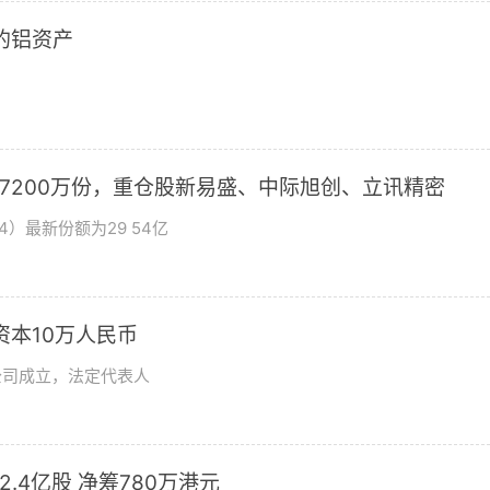
2的铝资产
加7200万份，重仓股新易盛、中际旭创、立讯精密
4）最新份额为29 54亿
资本10万人民币
公司成立，法定代表人
发2.4亿股 净筹780万港元