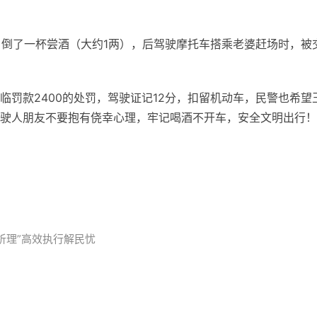
”，倒了一杯尝酒（大约1两），后驾驶摩托车搭乘老婆赶场时，被
临罚款2400的处罚，驾驶证记12分，扣留机动车，民警也希望
驶人朋友不要抱有侥幸心理，牢记喝酒不开车，安全文明出行！
析理”高效执行解民忧