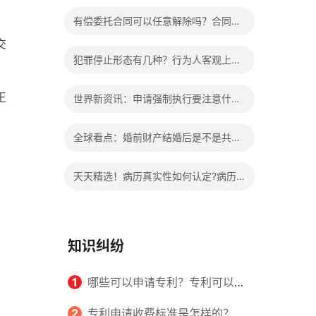
办?被执行人信息多久可以消除?
有偿委托合同可以任意解除吗？合同无
交
效的处理看这里|热门看点
犯罪停止形态有几种？行为人客观上实
施了中止犯罪的行为指的是什么？
王
世界新资讯：申请强制执行要注意什么
申请法院强制执行的费用由谁出？
全球看点：婚前财产结婚后是不是共同
财产？婚前财产婚后产生的收益如何分
天天精选！病历真实性如何认定?病历
割？
书写规范是怎样的？
知识纠纷
1
哪些可以申请专利？专利可以同
时多个人一起申请吗？
2
专利申请收费标准是怎样的？申