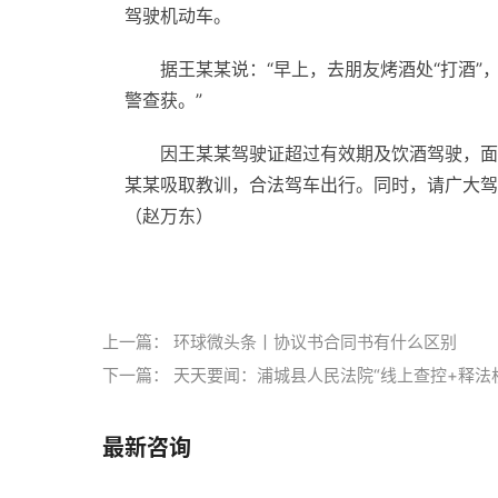
驾驶机动车。
据王某某说：“早上，去朋友烤酒处“打酒
警查获。”
因王某某驾驶证超过有效期及饮酒驾驶，面
某某吸取教训，合法驾车出行。同时，请广大驾
（赵万东）
标签：
上一篇：
环球微头条丨协议书合同书有什么区别
下一篇：
天天要闻：浦城县人民法院“线上查控+释法
最新咨询