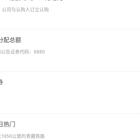
日，公司与认购人订立认购
润分配总额
公告证券代码：6880
券
日热门
1956公里的青藏铁路