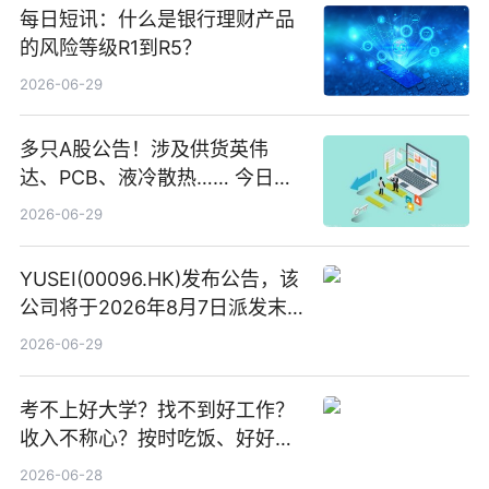
每日短讯：什么是银行理财产品
的风险等级R1到R5？
2026-06-29
多只A股公告！涉及供货英伟
达、PCB、液冷散热…… 今日快
讯
2026-06-29
YUSEI(00096.HK)发布公告，该
公司将于2026年8月7日派发末
期股息每股人民币0.013元 每日
2026-06-29
焦点
考不上好大学？找不到好工作？
收入不称心？按时吃饭、好好睡
觉
2026-06-28