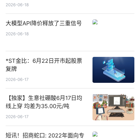
货账户完成开立
2026-06-18
大模型API降价释放了三重信号
2026-06-18
*ST金比：6月22日开市起股票
复牌
2026-06-17
【独家】生意社硼酸6月17日均
线上穿 均差为35.00元/吨
2026-06-17
短讯！招商蛇口: 2022年面向专