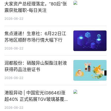
大家资产总经理落定，“80后”张
震获批履职-每日关注
2026-06-22
焦点速递！生意社：6月22日江
苏地区顺酐市场行情大幅下行
2026-06-22
润都股份：硝酸异山梨酯注射液
获得药品注册证书
2026-06-22
港股异动 | 中国宏光(08646)涨
超40% 正式拓展TGV玻璃基覆铜
板新材料业务
2026-06-22