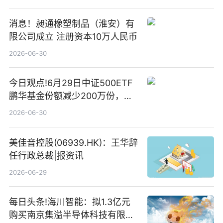
消息！昶通橡塑制品（淮安）有
限公司成立 注册资本10万人民币
2026-06-30
今日观点!6月29日中证500ETF
鹏华基金份额减少200万份，重
仓股亨通光电、赤峰黄金、佰维
2026-06-30
存储
美佳音控股(06939.HK)：王华辞
任行政总裁|报资讯
2026-06-29
每日头条!海川智能：拟1.3亿元
购买南京集溢半导体科技有限公