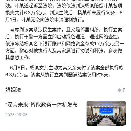
残。叶某遂起诉至法院，法院依法判决杨某赔偿叶某各项
损失共计6.3万余元。判决生效后，杨某却未履行义务，6
月1日，叶某无奈向法院申请强制执行。
考虑到该案系涉民生案件，且又是邻里纠纷。执行立案
后，执行干警一方面立即启动绿色通道，通过网络查控，
依法冻结杨某名下银行账户和网络资金存款1.7万余元;另一
方面，耐心对被执行人及其家属进行劝说和释法，多次做
其思想工作。
6月6日，杨某女儿主动为其父亲支付了该案全部执行款
6.3万余元。该案从执行立案到圆满结案仅用时5天。
婚姻法
更多
“深言未来”智能政务一体机发布
2025-06-05