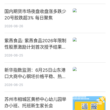
国内期货市场夜盘收盘涨多跌少
20号胶跌超3% 每日聚焦
2026-06-26
紫燕食品: 紫燕食品2026年限制
性股票激励计划首次授予结果公
告-微资讯
2026-06-25
新华指数监测：6月25日山东港
口大商中心钢坯价格平稳、热轧
C料价格微幅下跌
2026-06-25
苏州市相城区黄桥中心幼儿园举
办小班、托班新生家长会