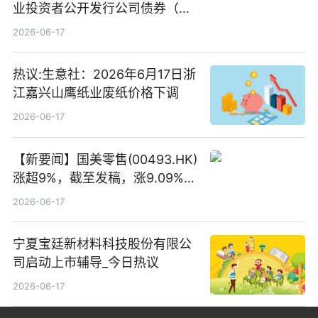
业投资者公开发行公司债券（第
二期）（品种二）2026年付息公
2026-06-17
告
热议:生意社：2026年6月17日浙
江嘉兴山鹰纸业废纸价格下调
2026-06-17
【新要闻】国美零售(00493.HK)
涨超9%，截至发稿，涨9.09%，
报0.012港元，成交额37.26万港
2026-06-17
元
宁夏宝廷新材料科技股份有限公
司启动上市辅导_今日热议
2026-06-17