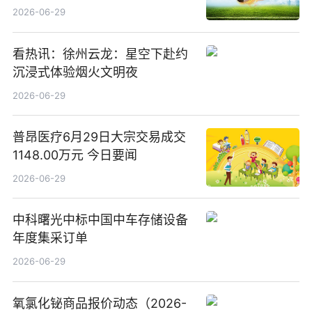
司15.3%股权
2026-06-29
看热讯：徐州云龙：星空下赴约
沉浸式体验烟火文明夜
2026-06-29
普昂医疗6月29日大宗交易成交
1148.00万元 今日要闻
2026-06-29
中科曙光中标中国中车存储设备
年度集采订单
2026-06-29
氧氯化铋商品报价动态（2026-