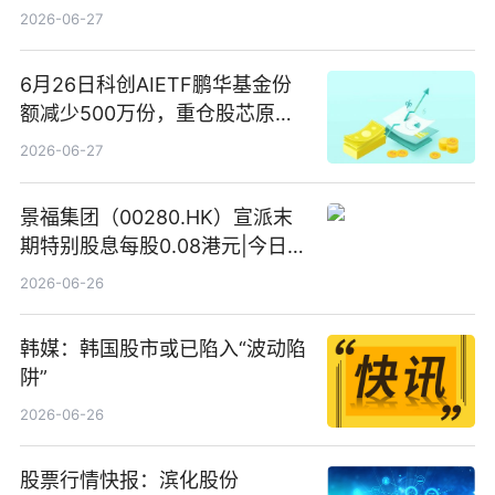
2026-06-27
6月26日科创AIETF鹏华基金份
额减少500万份，重仓股芯原股
份、寒武纪、澜起科技 观速讯
2026-06-27
景福集团（00280.HK）宣派末
期特别股息每股0.08港元|今日快
看
2026-06-26
韩媒：韩国股市或已陷入“波动陷
阱”
2026-06-26
股票行情快报：滨化股份