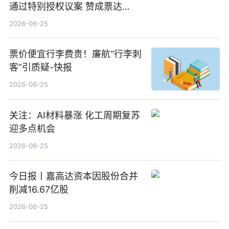
通过特别授权议案 赞成票达
100%_新动态
2026-06-25
票价便宜行李费贵！廉航“行李刺
客”引质疑-快报
2026-06-25
关注：AI材料暴涨 化工周期复苏
迎多点机会
2026-06-25
今日报丨嘉高达资本因股份合并
削减16.67亿股
2026-06-25