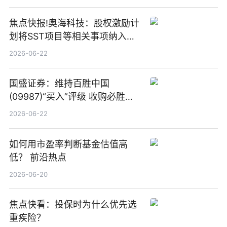
焦点快报!奥海科技：股权激励计
划将SST项目等相关事项纳入专
项业务发展考核指标
2026-06-22
国盛证券：维持百胜中国
(09987)“买入”评级 收购必胜客
中国增厚利润加速成长 信息
2026-06-22
如何用市盈率判断基金估值高
低？ 前沿热点
2026-06-20
焦点快看：投保时为什么优先选
重疾险？