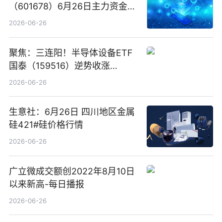
（601678）6月26日主力资金净
卖出5964.34万元
2026-06-26
聚焦：三连阳！半导体设备ETF
国泰（159516）逆势收涨
3.5%，近10日累计净流入超65
2026-06-26
亿元
生意社：6月26日 四川地区金属
硅421#硅价格行情
2026-06-26
广立微成交额创2022年8月10日
以来新高-每日播报
2026-06-26