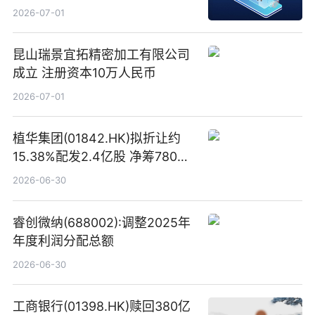
易盛、中际旭创、立讯精密
2026-07-01
昆山瑞景宜拓精密加工有限公司
成立 注册资本10万人民币
2026-07-01
植华集团(01842.HK)拟折让约
15.38%配发2.4亿股 净筹780万
港元
2026-06-30
睿创微纳(688002):调整2025年
年度利润分配总额
2026-06-30
工商银行(01398.HK)赎回380亿