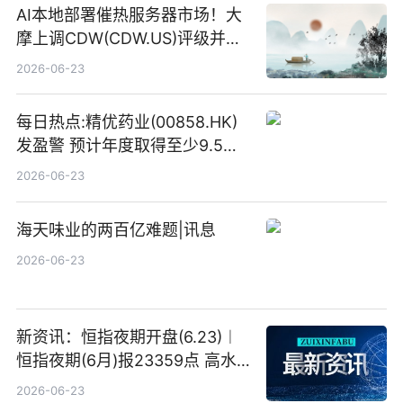
AI本地部署催热服务器市场！大
摩上调CDW(CDW.US)评级并看
高IBM(IBM.US)戴尔(DELL.US)
2026-06-23
目标价
每日热点:精优药业(00858.HK)
发盈警 预计年度取得至少9.5亿
港元的亏损 同比盈转亏
2026-06-23
海天味业的两百亿难题|讯息
2026-06-23
新资讯：恒指夜期开盘(6.23)︱
恒指夜期(6月)报23359点 高水
23点
2026-06-23