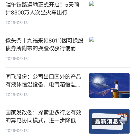
端午铁路运输正式开启！5天预
计8300万人次坐火车出行
2026-06-18
微头条丨九福来(08611)因可换股
债券所附带的换股权获行使而发
行5200万股
2026-06-18
同飞股份：公司出口国外的产品
有液体恒温设备、电气箱恒温装
置、纯水冷却单元和特种换热器
2026-06-18
国家发改委：探索更多行之有效
的算电协同模式，进一步降低网
络传输时延_最资讯
2026-06-18