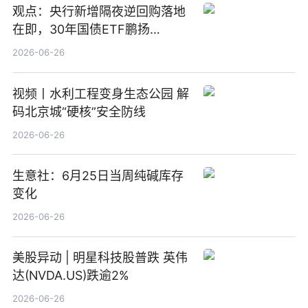
观点：央行新增隔夜逆回购落地
在即，30年国债ETF鹏扬
(511090) 盘中小幅上涨
2026-06-26
视频丨水利工程变身生态公园 解
码北京城“硬核”安全防线
2026-06-26
生意社：6月25日当周纯碱库存
变化
2026-06-26
美股异动 | 明星科技股普跌 英伟
达(NVDA.US)跌逾2%
2026-06-26