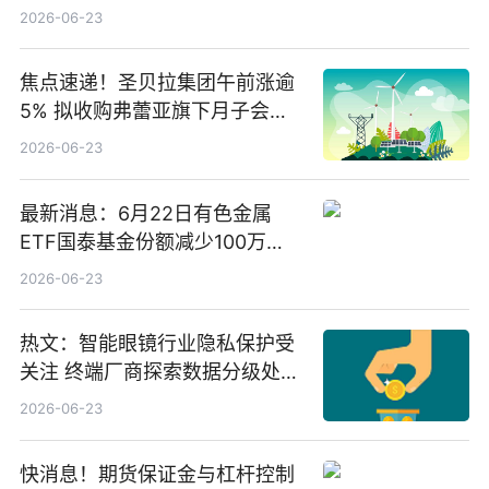
2026-06-23
焦点速递！圣贝拉集团午前涨逾
5% 拟收购弗蕾亚旗下月子会所
业务少数股权
2026-06-23
最新消息：6月22日有色金属
ETF国泰基金份额减少100万
份，重仓股紫金矿业、洛阳钼
2026-06-23
业、北方稀土
热文：智能眼镜行业隐私保护受
关注 终端厂商探索数据分级处理
等方案
2026-06-23
快消息！期货保证金与杠杆控制