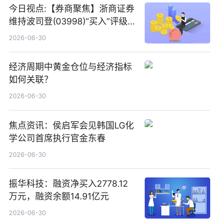
今日视点:【券商聚焦】浙商证券
维持波司登(03998)“买入”评级
指其业绩高质量稳增长
2026-06-30
经济周期中黄金仓位与经济指标
如何关联？
2026-06-30
焦点资讯：侯启军会见韩国LG化
学公司首席执行官金东春
2026-06-30
振华科技：融资净买入2778.12
万元，融资余额14.91亿元
2026-06-30