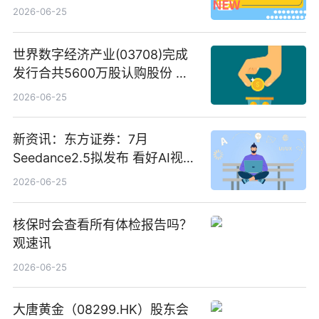
2026-06-25
世界数字经济产业(03708)完成
发行合共5600万股认购股份 净
筹约1007万港元 独家焦点
2026-06-25
新资讯：东方证券：7月
Seedance2.5拟发布 看好AI视频
创作工作流进一步提效
2026-06-25
核保时会查看所有体检报告吗？
观速讯
2026-06-25
大唐黄金（08299.HK）股东会