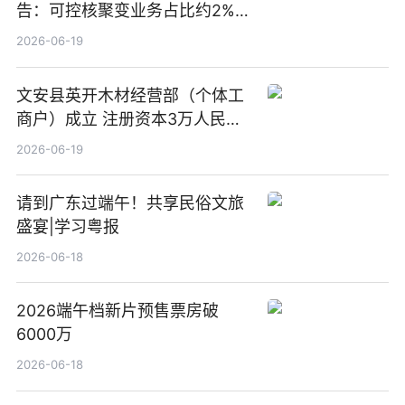
告：可控核聚变业务占比约2%！
前沿热点
2026-06-19
文安县英开木材经营部（个体工
商户）成立 注册资本3万人民币
新要闻
2026-06-19
请到广东过端午！共享民俗文旅
盛宴|学习粤报
2026-06-18
2026端午档新片预售票房破
6000万
2026-06-18