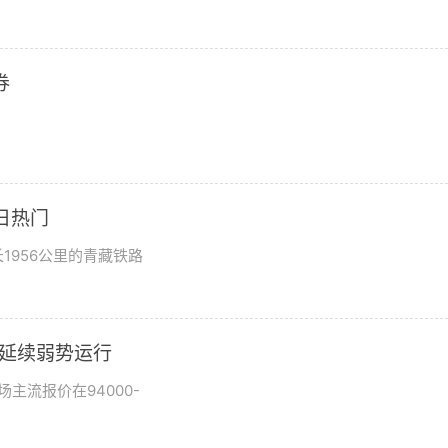
券
日热门
1956公里的青藏铁路
市场延续弱势运行
场主流报价在94000-