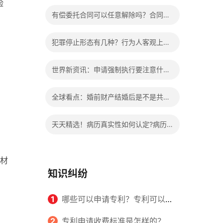
险
办?被执行人信息多久可以消除?
有偿委托合同可以任意解除吗？合同无
效的处理看这里|热门看点
犯罪停止形态有几种？行为人客观上实
施了中止犯罪的行为指的是什么？
世界新资讯：申请强制执行要注意什么
申请法院强制执行的费用由谁出？
全球看点：婚前财产结婚后是不是共同
财产？婚前财产婚后产生的收益如何分
天天精选！病历真实性如何认定?病历
割？
书写规范是怎样的？
材
知识纠纷
1
哪些可以申请专利？专利可以同
时多个人一起申请吗？
2
专利申请收费标准是怎样的？申