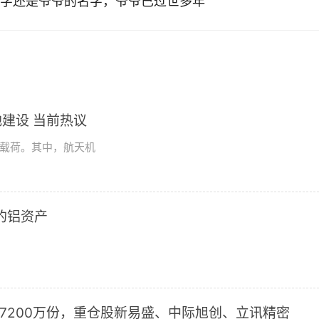
字还是爷爷的名字，爷爷已过世多年
建设 当前热议
学载荷。其中，航天机
2的铝资产
加7200万份，重仓股新易盛、中际旭创、立讯精密