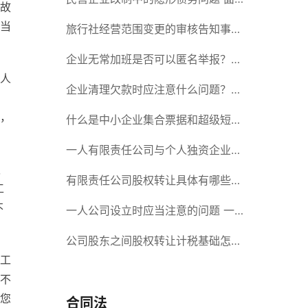
故
当
对隐形债务问题应该如何解决？
旅行社经营范围变更的审核告知事项
旅游业的发展现状和趋势
企业无常加班是否可以匿名举报？强
人
制加班公司没有加班费怎么办？
企业清理欠款时应注意什么问题？企
，
，
业短期借款需要注意哪些事项？
什么是中小企业集合票据和超级短期
融资券？一起来了解一下吧！
一人有限责任公司与个人独资企业的
认
区别 这些知识你都知道吗？
有限责任公司股权转让具体有哪些形
工
不
式？来了解下这五种形式
一人公司设立时应当注意的问题 一
人公司的特征
公司股东之间股权转让计税基础怎么
工
确认？公司股东之间的股权转让要符
不
您
合什么要件？
合同法