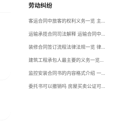
劳动纠纷
客运合同中旅客的权利义务一览 主
要包括这些内容
运输承揽合同司法解释 运输合同中
承运人的义务有哪些
装修合同签订流程法律法规一览 律
师解答
建筑工程承包人最主要的义务一览
承包合同内容介绍
监控安装合同书的内容格式介绍 一
般包括这些条款
委托书可以撤销吗 房屋买卖公证可
否撤销