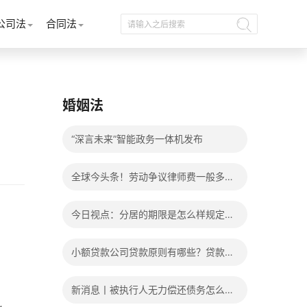
公司法
合同法
婚姻法
“深言未来”智能政务一体机发布
全球今头条！劳动争议律师费一般多少
钱？发生劳动争议如何算工资？
今日视点：分居的期限是怎么样规定
的？写分居协议如何才能有效？
小额贷款公司贷款原则有哪些？贷款不
还有什么后果？
新消息丨被执行人无力偿还债务怎么