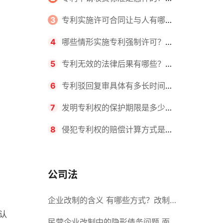
请不同类型的专利所需要的钱不同
3
专利实施许可合同让与人有哪些
主要义务？专利实施许可合同与专利
4
哪些情形实施专利强制许可？专
许可合同有什么区别？
利强制许可的前提条件是什么？
5
专利无效的法律后果有哪些？专
利的无效情形有哪些？
6
专利驳回复审具体有多长时间？
哪些情况下专利申请可能被驳回？
7
发明专利权的保护期限是多少
年？非专利发明人是否有专利申请
8
侵犯专利权的赔偿计算方式是什
权？
么？侵犯专利权的诉讼时效为多长时
间？
公司法
企业改制的含义 有哪些方式？改制
认
后国企员工属于什么性质？
民营企业改制中的隐形债务问题 面