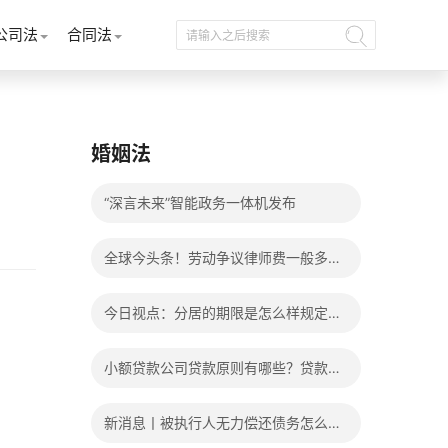
公司法
合同法
婚姻法
“深言未来”智能政务一体机发布
全球今头条！劳动争议律师费一般多少
钱？发生劳动争议如何算工资？
今日视点：分居的期限是怎么样规定
的？写分居协议如何才能有效？
小额贷款公司贷款原则有哪些？贷款不
还有什么后果？
新消息丨被执行人无力偿还债务怎么