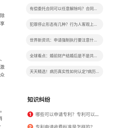
办?被执行人信息多久可以消除?
有偿委托合同可以任意解除吗？合同无
除
效的处理看这里|热门看点
享
犯罪停止形态有几种？行为人客观上实
施了中止犯罪的行为指的是什么？
世界新资讯：申请强制执行要注意什么
申请法院强制执行的费用由谁出？
全球看点：婚前财产结婚后是不是共同
、
激
财产？婚前财产婚后产生的收益如何分
天天精选！病历真实性如何认定?病历
众
割？
书写规范是怎样的？
知识纠纷
。
1
哪些可以申请专利？专利可以同
消
社
时多个人一起申请吗？
2
专利申请收费标准是怎样的？申