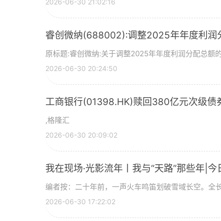
2026-06-30 21:02:16
睿创微纳(688002):调整2025年年度利
原标题:睿创微纳:关于调整2025年年度利润分配总额的
2026-06-30 20:24:50
工商银行(01398.HK)赎回380亿元次级债
,格隆汇
2026-06-30 20:09:02
我在现场·光影流年丨我与“天路”那些年|今
编者按：二十年前，一声火车鸣笛划破雪域长空。全长
2026-06-30 17:22:02