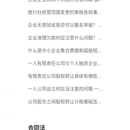
对隐形债务问题应该如何解决？
旅行社经营范围变更的审核告知事项
旅游业的发展现状和趋势
企业无常加班是否可以匿名举报？强
制加班公司没有加班费怎么办？
企业清理欠款时应注意什么问题？企
业短期借款需要注意哪些事项？
什么是中小企业集合票据和超级短期
融资券？一起来了解一下吧！
一人有限责任公司与个人独资企业的
区别 这些知识你都知道吗？
有限责任公司股权转让具体有哪些形
式？来了解下这五种形式
一人公司设立时应当注意的问题 一
人公司的特征
公司股东之间股权转让计税基础怎么
确认？公司股东之间的股权转让要符
合什么要件？
合同法