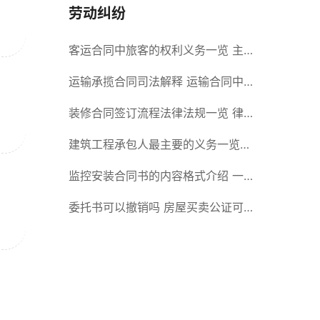
劳动纠纷
客运合同中旅客的权利义务一览 主
要包括这些内容
运输承揽合同司法解释 运输合同中
承运人的义务有哪些
装修合同签订流程法律法规一览 律
师解答
建筑工程承包人最主要的义务一览
承包合同内容介绍
监控安装合同书的内容格式介绍 一
般包括这些条款
委托书可以撤销吗 房屋买卖公证可
否撤销