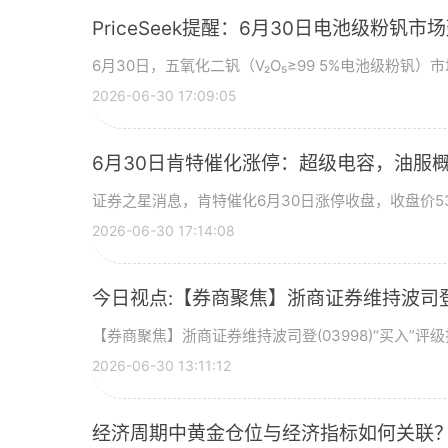
PriceSeek提醒：6月30日电池级粉钒
6月30日，五氧化二钒（V₂O₅≥99 5%电池级粉钒）市
2026-06-30 17:09:05
6月30日肯特催化涨停：超级电容，油服
证券之星消息，肯特催化6月30日涨停收盘，收盘价53
2026-06-30 17:14:08
今日视点:【券商聚焦】浙商证券维持波司登(
【券商聚焦】浙商证券维持波司登(03998)“买入”
2026-06-30 13:11:12
经济周期中黄金仓位与经济指标如何关联