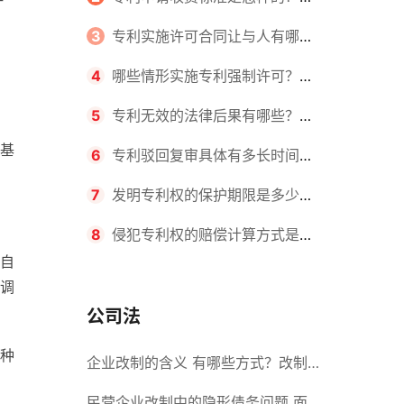
请不同类型的专利所需要的钱不同
3
专利实施许可合同让与人有哪些
主要义务？专利实施许可合同与专利
4
哪些情形实施专利强制许可？专
许可合同有什么区别？
利强制许可的前提条件是什么？
5
专利无效的法律后果有哪些？专
基
利的无效情形有哪些？
6
专利驳回复审具体有多长时间？
哪些情况下专利申请可能被驳回？
7
发明专利权的保护期限是多少
年？非专利发明人是否有专利申请
8
侵犯专利权的赔偿计算方式是什
自
权？
么？侵犯专利权的诉讼时效为多长时
调
间？
公司法
种
企业改制的含义 有哪些方式？改制
后国企员工属于什么性质？
民营企业改制中的隐形债务问题 面