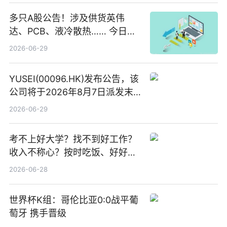
多只A股公告！涉及供货英伟
达、PCB、液冷散热…… 今日快
讯
2026-06-29
YUSEI(00096.HK)发布公告，该
公司将于2026年8月7日派发末
期股息每股人民币0.013元 每日
2026-06-29
焦点
考不上好大学？找不到好工作？
收入不称心？按时吃饭、好好睡
觉
2026-06-28
世界杯K组：哥伦比亚0:0战平葡
萄牙 携手晋级