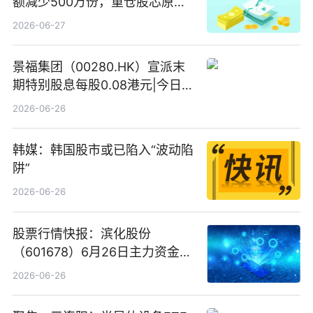
额减少500万份，重仓股芯原股
份、寒武纪、澜起科技 观速讯
2026-06-27
景福集团（00280.HK）宣派末
期特别股息每股0.08港元|今日快
看
2026-06-26
韩媒：韩国股市或已陷入“波动陷
阱”
2026-06-26
股票行情快报：滨化股份
（601678）6月26日主力资金净
卖出5964.34万元
2026-06-26