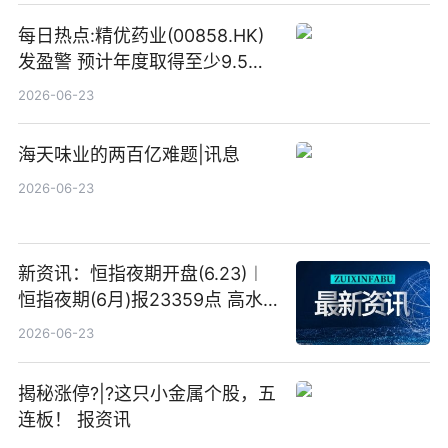
每日热点:精优药业(00858.HK)
发盈警 预计年度取得至少9.5亿
港元的亏损 同比盈转亏
2026-06-23
海天味业的两百亿难题|讯息
2026-06-23
新资讯：恒指夜期开盘(6.23)︱
恒指夜期(6月)报23359点 高水
23点
2026-06-23
揭秘涨停?|?这只小金属个股，五
连板！ 报资讯