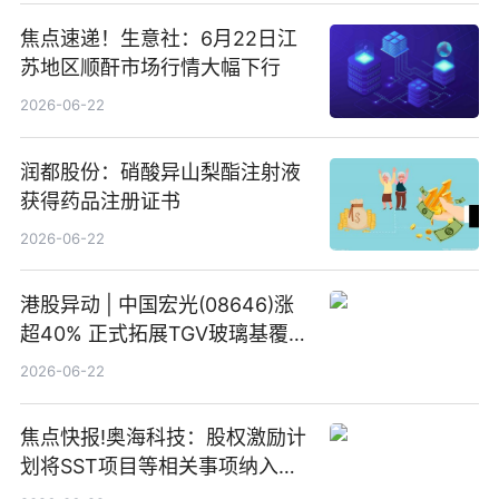
焦点速递！生意社：6月22日江
苏地区顺酐市场行情大幅下行
2026-06-22
润都股份：硝酸异山梨酯注射液
获得药品注册证书
2026-06-22
港股异动 | 中国宏光(08646)涨
超40% 正式拓展TGV玻璃基覆铜
板新材料业务
2026-06-22
焦点快报!奥海科技：股权激励计
划将SST项目等相关事项纳入专
项业务发展考核指标