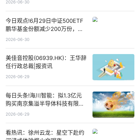
2026-06-30
今日观点!6月29日中证500ETF
鹏华基金份额减少200万份，重
仓股亨通光电、赤峰黄金、佰维
2026-06-30
存储
美佳音控股(06939.HK)：王华辞
任行政总裁|报资讯
2026-06-29
每日头条!海川智能：拟1.3亿元
购买南京集溢半导体科技有限公
司15.3%股权
2026-06-29
看热讯：徐州云龙：星空下赴约