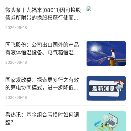
微头条丨九福来(08611)因可换股
债券所附带的换股权获行使而发
行5200万股
2026-06-18
同飞股份：公司出口国外的产品
有液体恒温设备、电气箱恒温装
置、纯水冷却单元和特种换热器
2026-06-18
国家发改委：探索更多行之有效
的算电协同模式，进一步降低网
络传输时延_最资讯
2026-06-18
看热讯：基金组合亏损时如何调
整？