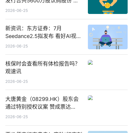
发行合共5600万股认购股份 净
筹约1007万港元 独家焦点
2026-06-25
新资讯：东方证券：7月
Seedance2.5拟发布 看好AI视频
创作工作流进一步提效
2026-06-25
核保时会查看所有体检报告吗？
观速讯
2026-06-25
大唐黄金（08299.HK）股东会
通过特别授权议案 赞成票达
100%_新动态
2026-06-25