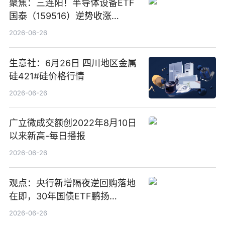
聚焦：三连阳！半导体设备ETF
国泰（159516）逆势收涨
3.5%，近10日累计净流入超65
2026-06-26
亿元
生意社：6月26日 四川地区金属
硅421#硅价格行情
2026-06-26
广立微成交额创2022年8月10日
以来新高-每日播报
2026-06-26
观点：央行新增隔夜逆回购落地
在即，30年国债ETF鹏扬
(511090) 盘中小幅上涨
2026-06-26