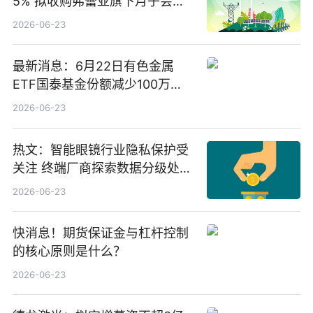
5% 拟收购弗蕾亚旗下月子会所
业务少数股权
2026-06-23
最新消息：6月22日有色金属
ETF国泰基金份额减少100万
份，重仓股紫金矿业、洛阳钼
2026-06-23
业、北方稀土
热文：智能眼镜行业隐私保护受
关注 终端厂商探索数据分级处理
等方案
2026-06-23
快消息！期货保证金与杠杆控制
的核心原则是什么？
2026-06-23