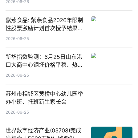
2026-06-26
紫燕食品: 紫燕食品2026年限制
性股票激励计划首次授予结果公
告-微资讯
2026-06-25
新华指数监测：6月25日山东港
口大商中心钢坯价格平稳、热轧
C料价格微幅下跌
2026-06-25
苏州市相城区黄桥中心幼儿园举
办小班、托班新生家长会
2026-06-25
世界数字经济产业(03708)完成