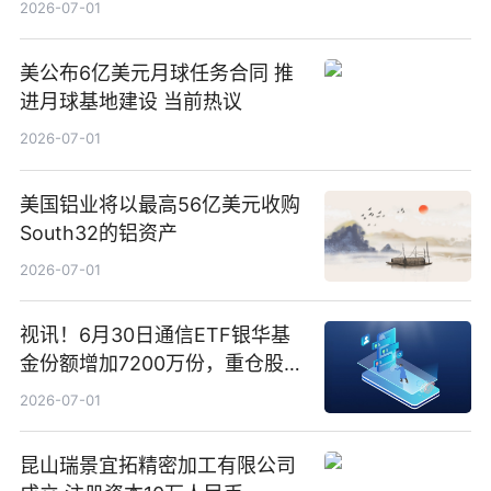
2026-07-01
美公布6亿美元月球任务合同 推
进月球基地建设 当前热议
2026-07-01
美国铝业将以最高56亿美元收购
South32的铝资产
2026-07-01
视讯！6月30日通信ETF银华基
金份额增加7200万份，重仓股新
易盛、中际旭创、立讯精密
2026-07-01
昆山瑞景宜拓精密加工有限公司