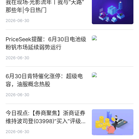
我在现场·光影流年丨我与“天路”
那些年|今日热门
2026-06-30
PriceSeek提醒：6月30日电池级
粉钒市场延续弱势运行
2026-06-30
6月30日肯特催化涨停：超级电
容，油服概念热股
2026-06-30
今日视点:【券商聚焦】浙商证券
维持波司登(03998)“买入”评级
指其业绩高质量稳增长
2026-06-30