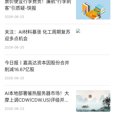
票价便宜行李费贵！廉航“行李刺
客”引质疑-快报
2026-06-25
关注：AI材料暴涨 化工周期复苏
迎多点机会
2026-06-25
今日报丨嘉高达资本因股份合并
削减16.67亿股
2026-06-25
AI本地部署催热服务器市场！大
摩上调CDW(CDW.US)评级并看
高IBM(IBM.US)戴尔(DELL.US)
2026-06-23
目标价